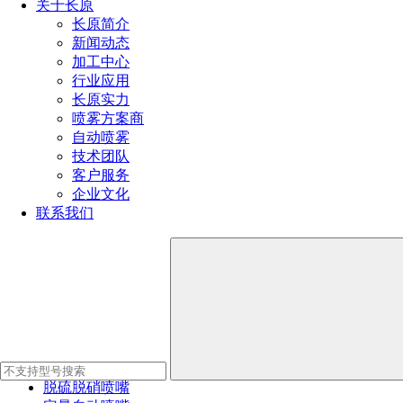
关于长原
长原简介
新闻动态
加工中心
行业应用
长原实力
喷雾方案商
自动喷雾
技术团队
客户服务
Previous
Next
企业文化
联系我们
喷嘴产品系列
90000+喷嘴型号，支持加工定制
喷嘴产品
瓶罐清洗喷嘴
工业清洗喷嘴
脱硫脱硝喷嘴