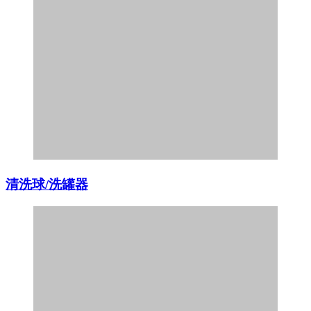
清洗球/洗罐器