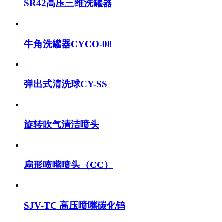
SR42高压三维洗罐器
牛角洗罐器CYCO-08
弹出式清洗球CY-SS
旋转吹气清洁喷头
扇形喷嘴喷头（CC）
SJV-TC 高压喷嘴碳化钨