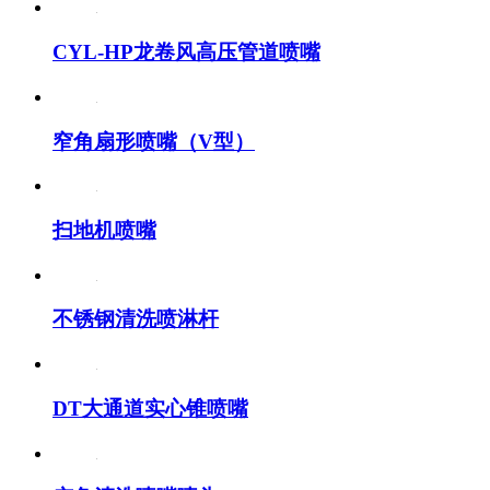
CYL-HP龙卷风高压管道喷嘴
窄角扇形喷嘴（V型）
扫地机喷嘴
不锈钢清洗喷淋杆
DT大通道实心锥喷嘴