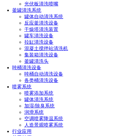
箱、食品级散装运输集装箱等，在使用过程中需要定期清洗。
光伏板清洗喷嘴
釜罐清洗系统
罐体自动清洗系统
长原高压清洗设备是集装箱专用清洗设备，灵活配置，根据具
反应釜清洗设备
体的清洗工况个性化定制。
干燥塔清洗装置
罐车清洗设备
拉缸清洗设备
混凝土搅拌站清洗机
集装箱清洗设备
特点
釜罐清洗头
吨桶清洗设备
集装箱清洗系统配备多喷嘴三维旋转清洗装置，能够在水平和
吨桶自动清洗设备
垂直平面上实现360°全方位无死角清洗，确保集装箱内壁每个
各类桶清洗设备
角落都能被清洁干净。
喷雾系统
喷雾添加系统
配有自动升降装置，根据集装箱的高度，灵活调整清洗喷嘴的
罐体清洗系统
位置，以适应不同尺寸的集装箱，提高清洗效率。
加湿/除臭系统
采用高压水射流技术，有效去除集装箱内部顽固的残留物，适
润滑系统
合清洗各种黏性物质和难以去除的污垢。
空调喷雾降温系统
人造景观喷雾系统
系统支持多种清洗模式，可根据集装箱内的污染程度选择不同
行业应用
的清洗程序，如快速清洗、深度清洗等，灵活应对不同的清洗