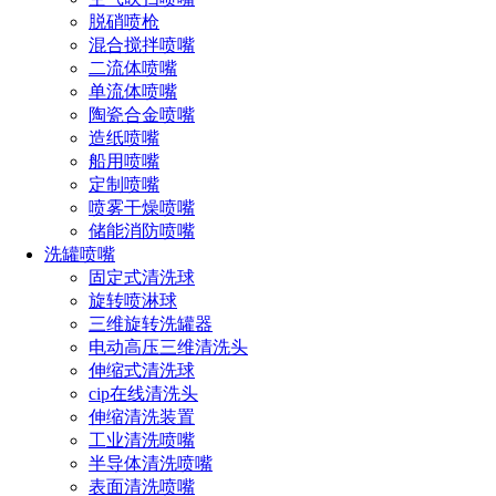
脱硝喷枪
混合搅拌喷嘴
二流体喷嘴
单流体喷嘴
陶瓷合金喷嘴
造纸喷嘴
船用喷嘴
定制喷嘴
喷雾干燥喷嘴
储能消防喷嘴
洗罐喷嘴
固定式清洗球
旋转喷淋球
三维旋转洗罐器
电动高压三维清洗头
伸缩式清洗球
集装箱自动清洗设备
cip在线清洗头
伸缩清洗装置
集装箱是用于储存、运输货物的标准化大型箱体，广泛应用于
工业清洗喷嘴
半导体清洗喷嘴
海运、陆运、空运等多种运输方式。
如ISO TANK罐式集装
表面清洗喷嘴