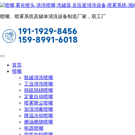
罐体自动清洗系统
当前位置：
首页
釜罐清洗系统
罐体自动清洗系统
喷嘴、喷雾系统及罐体清洗设备制造厂家，双工厂
集装箱清洗设备
清洗周期：10分钟左右/箱
清洗方式：全覆盖无死角机械清洗
定制：可根据工况独立设计
首页
广泛应用于码头、铁路、公路等集装箱集
喷嘴
散地，用于清洗各种类型的集装箱/周转
瓶罐清洗喷嘴
工业清洗喷嘴
箱，如干货箱、罐装集装箱、冷藏集装箱
脱硫脱硝喷嘴
等油污、锈蚀、灰尘等污垢的清洗。
定量自动喷嘴
喷雾降尘喷嘴
加湿消毒喷嘴
降温冷却喷嘴
燃油燃烧喷嘴
电器喷嘴
空气吹扫喷嘴