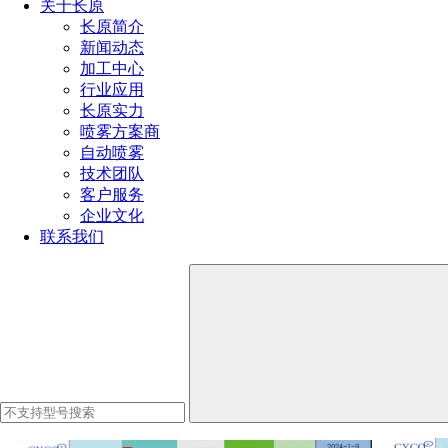
关于长原
需求。
长原简介
新闻动态
通过PLC智能控制系统实现自动化操作，操作员只需简单设定
加工中心
即可自动完成清洗任务，减少人为操作错误，提高清洗质量的
行业应用
稳定性。
长原实力
喷雾方案商
自动喷雾
操作界面
技术团队
客户服务
企业文化
通过高压水射流和三维旋转喷头的共同作用，集装箱高压水射
联系我们
流三维清洗设备能够实现对集装箱内外表面的彻底清洗。清洗
后的集装箱表面干净、无残留物，符合相关卫生和环保标准。
同时，该设备还能够对集装箱进行消毒杀菌处理，提高集装箱
的卫生水平。