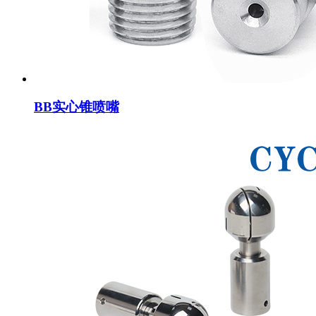
BB实心锥喷嘴