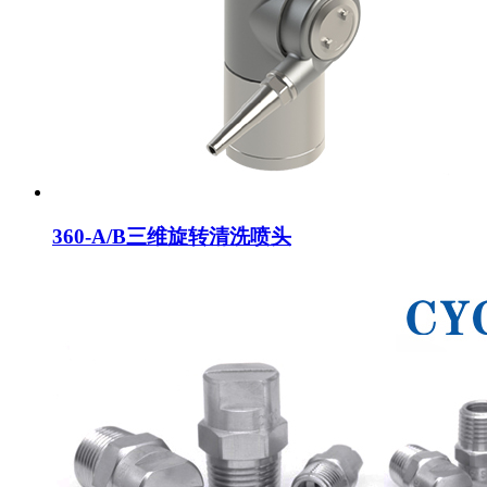
360-A/B三维旋转清洗喷头