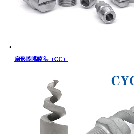
扇形喷嘴喷头（CC）