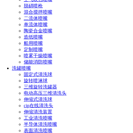
脱硫脱硝喷嘴
脱硝喷枪
混合搅拌喷嘴
定量自动喷嘴
二流体喷嘴
单流体喷嘴
喷雾降尘喷嘴
陶瓷合金喷嘴
加湿消毒喷嘴
造纸喷嘴
船用喷嘴
降温冷却喷嘴
定制喷嘴
喷雾干燥喷嘴
燃油燃烧喷嘴
储能消防喷嘴
电器喷嘴
洗罐喷嘴
固定式清洗球
空气吹扫喷嘴
旋转喷淋球
三维旋转洗罐器
脱硝喷枪
电动高压三维清洗头
混合搅拌喷嘴
伸缩式清洗球
cip在线清洗头
二流体喷嘴
伸缩清洗装置
工业清洗喷嘴
单流体喷嘴
半导体清洗喷嘴
陶瓷合金喷嘴
表面清洗喷嘴