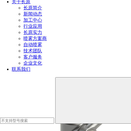
解决方案
关于长原
工业喷嘴选型要点
长原简介
干燥塔清洗方案（长原伸缩清洗装置干燥塔清洗好工
新闻动态
具）
加工中心
简易式吨桶清洗机组成及价格
行业应用
反应釜移动式清洗车高效轻松搞定釜清洗作业
长原实力
喷雾方案商
自动喷雾
技术团队
喷嘴
客户服务
企业文化
联系我们
当前位置：
首页
喷嘴