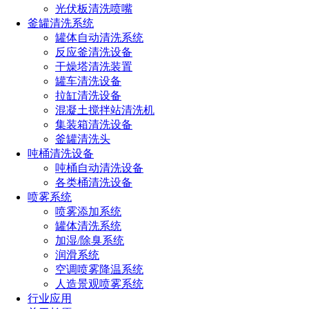
光伏板清洗喷嘴
造纸喷嘴
釜罐清洗系统
罐体自动清洗系统
船用喷嘴
反应釜清洗设备
定制喷嘴
干燥塔清洗装置
罐车清洗设备
喷雾干燥喷嘴
拉缸清洗设备
混凝土搅拌站清洗机
储能消防喷嘴
集装箱清洗设备
釜罐清洗头
吨桶清洗设备
全国服务热线
吨桶自动清洗设备
各类桶清洗设备
191-1929-8456
喷雾系统
喷雾添加系统
罐体清洗系统
热门文章
加湿/除臭系统
罐体清洗好工具
润滑系统
罐内清洗器的工作原理及应用行业
空调喷雾降温系统
脱模剂自动喷雾系统
人造景观喷雾系统
长原反应釜搅拌清洗设备｜自动化高压水射流清洗系统
行业应用