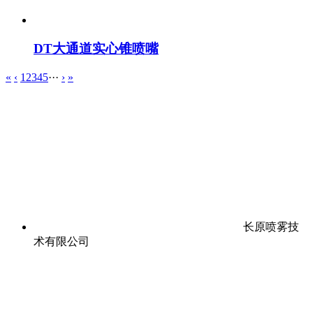
DT大通道实心锥喷嘴
«
‹
1
2
3
4
5
···
›
»
长原喷雾技
术有限公司