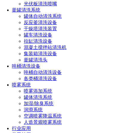
光伏板清洗喷嘴
业技术工程师组成一支卓越的研发团队，为用户解决各类清
釜罐清洗系统
洗、抑尘及其它喷雾难题。
罐体自动清洗系统
反应釜清洗设备
集团公司2006年荣获《东莞市
民营科技企业》、2008年
干燥塔清洗装置
罐车清洗设备
荣获《广东省民营科技企业》、2011年正式成为国家高新技术
拉缸清洗设备
企业。是中国
消防喷嘴
、燃油喷嘴定点研发单位，是行业首家
混凝土搅拌站清洗机
建有消防实验室、燃油实验室、激光粒度实验室等专业研发的
集装箱清洗设备
釜罐清洗头
企业之一，长原商标的喷嘴以高品质、优越的服务畅销欧美！
吨桶清洗设备
是中国制冷空调工业协会洁净室技术委员会理事单位、中国洁
吨桶自动清洗设备
净技术协会会员单位、中国电子技术协会会员单位、东莞市洁
各类桶清洗设备
净行业协会会员单位。
喷雾系统
喷雾添加系统
客户认可
罐体清洗系统
加湿/除臭系统
润滑系统
我们的合作客户有阿法拉伐，特斯拉，711研究所，上海
空调喷雾降温系统
电建，三一，中联、大疆农业、益海嘉里等国内外众多知名企
人造景观喷雾系统
业。
我们的客户从工程公司到终端用户，遍布世界各地，广受
行业应用