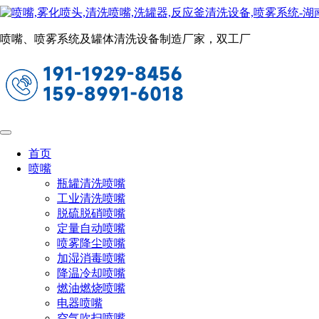
喷嘴、喷雾系统及罐体清洗设备制造厂家，双工厂
首页
喷嘴
长原简介
瓶罐清洗喷嘴
工业清洗喷嘴
90000+产品任选
脱硫脱硝喷嘴
定量自动喷嘴
长原喷雾技术有限公司专业生产各类
釜/罐/桶/干燥塔/容
喷雾降尘喷嘴
加湿消毒喷嘴
器清洗喷嘴
、
工业用喷嘴
、
脱硫脱销喷嘴喷枪
、
储能消防喷
降温冷却喷嘴
嘴
、
精密自动喷雾系统
设备
、
釜/罐/桶/干燥塔等容器清洗系
燃油燃烧喷嘴
统
、
加湿降温系统设备
等喷雾及罐清洗产品，90000+型号可
电器喷嘴
空气吹扫喷嘴