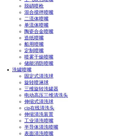
选，定制化服务，是一站式喷雾及清洗解决方案提供商，从设
脱硝喷枪
计到售后全程支持。
混合搅拌喷嘴
二流体喷嘴
产品广泛应用于制药厂、食品饮料厂、石油化工厂、造
单流体喷嘴
纸厂、涂料厂、农业、日化、生物工程、新能源锂电厂、混凝
陶瓷合金喷嘴
土搅拌站、钢铁厂、矿山、水泥、工地码头、城市环卫等98%
造纸喷嘴
船用喷嘴
行业领域，满足客户的喷雾及清洗需求。
定制喷嘴
喷雾干燥喷嘴
双工厂就近服务
储能消防喷嘴
洗罐喷嘴
长原喷雾集团拥有20多年生产研发经验，国内设有2大实
固定式清洗球
体工厂，技术开发人员占比超过10%以上。公司连续12年都被
旋转喷淋球
评定为国家高新技术企业，50+国家专利，公司严格按照
三维旋转洗罐器
电动高压三维清洗头
IATF16949认证体系的要求建立相关管理制度和流程，品质优
伸缩式清洗球
良、交货周期短，服务响应快！
cip在线清洗头
伸缩清洗装置
我们在
全国多地设有办事处
，就近发货，提供上门服
工业清洗喷嘴
务、安装指导、定期维护和技术支持。于湖南厂区设立釜罐自
半导体清洗喷嘴
表面清洗喷嘴
动化清洗系统及除尘降尘设备研发生产测试基地，由20多名专