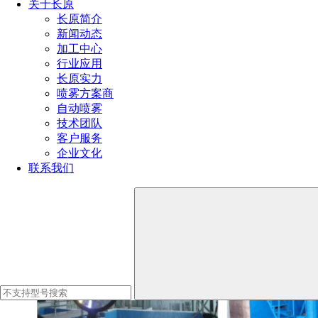
好评！
关于长原
长原简介
产能优势
新闻动态
加工中心
行业应用
长原拥有数百台日、美、欧引进的各类型高精度加工中
长原实力
心、高速车床、铣床、车铣一体机及一系列品质检测仪。我们
喷雾方案商
的五轴加工中心最高生产精度可达0.05mm， 高精度车铣一体
自动喷雾
技术团队
机精度可达0.005mm。
客户服务
企业文化
金属喷嘴
产能：80万个/月， 塑胶喷嘴产能：50万个/月，
联系我们
系统设备产能：50套/月。