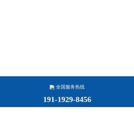
全国服务热线
191-1929-8456