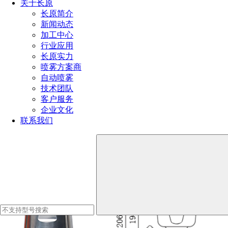
关于长原
长原简介
2、密封性：泄漏点采用动密封，降低泄漏量，节约清洗液。
新闻动态
加工中心
同时产生更大的水流冲击力。
行业应用
长原实力
3、更高冲击力：喷嘴采用独特的稳流设计，能够使喷射水流
喷雾方案商
更集中，冲击力更大，清洗更彻底。
自动喷雾
技术团队
清洗球性能参数：
客户服务
企业文化
联系我们