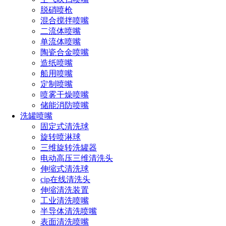
脱硝喷枪
混合搅拌喷嘴
二流体喷嘴
单流体喷嘴
陶瓷合金喷嘴
造纸喷嘴
船用喷嘴
定制喷嘴
喷雾干燥喷嘴
储能消防喷嘴
洗罐喷嘴
固定式清洗球
旋转喷淋球
技术参数：
三维旋转洗罐器
电动高压三维清洗头
伸缩式清洗球
制造材料：316L不锈
储罐最小开口：中110
cip在线清洗头
mm
钢/PPS/PEEK
伸缩清洗装置
工业清洗喷嘴
半导体清洗喷嘴
工作压力：4-15 bar
清洗最大直径：6m
表面清洗喷嘴