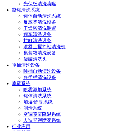
光伏板清洗喷嘴
最高工作温度：95°
釜罐清洗系统
接口规格：G3/4内螺
罐体自动清洗系统
纹
反应釜清洗设备
干燥塔清洗装置
清洗周期：5-35分钟
清洗液介质：水、弱酸
罐车清洗设备
溶液、弱碱溶液
拉缸清洗设备
混凝土搅拌站清洗机
喷淋球特点：
集装箱清洗设备
釜罐清洗头
吨桶清洗设备
CYCO-100旋转洗罐器运行平稳高冲击力，旋转冲洗，不锈钢
吨桶自动清洗设备
卫生级360°化工储罐内自旋转清洗。专用于乳品、食品、制
各类桶清洗设备
喷雾系统
药、啤酒、化工、工业发酵行业以及需要高冲击力清洗的场合
喷雾添加系统
罐体清洗系统
1、360°无死角清洗：清洗器工作时，先确认四个喷嘴槽呈如
加湿/除臭系统
润滑系统
图竖直方向，根据清洗罐的大小选择合适喷嘴角度以保证清洗
空调喷雾降温系统
冲击力度，(清洗瓶罐越大，喷嘴扇形角度宜越小至刚好覆盖
人造景观喷雾系统
行业应用
瓶罐为宜，)实现全方位360°全方位清洗。