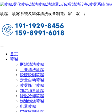
瓶罐清洗喷嘴
当前位置：
首页
喷嘴
瓶罐清洗喷嘴
喷嘴、喷雾系统及罐体清洗设备制造厂家，双工厂
CYCO-100槽罐清洗喷嘴
最大清洗罐容器直径6米
高效的扇形射流，360度无死角清洗
利用清洗液的驱动叶轮旋转，转速恒定
首页
槽罐、配液罐、CIP 罐、发酵罐、细胞培
喷嘴
养罐、搅拌罐、反应釜、吨桶等容器
瓶罐清洗喷嘴
工业清洗喷嘴
脱硫脱硝喷嘴
定量自动喷嘴
喷雾降尘喷嘴
加湿消毒喷嘴
降温冷却喷嘴
燃油燃烧喷嘴
电器喷嘴
空气吹扫喷嘴