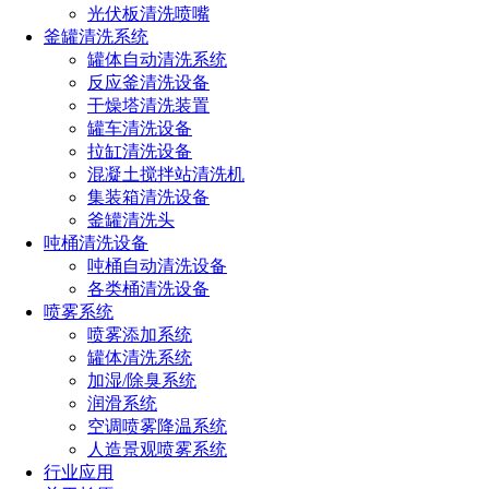
1、180°无死角清洗
光伏板清洗喷嘴
釜罐清洗系统
清洗器工作时，液体压力驱动清洗器X和Y轴同时旋转，大冲
罐体自动清洗系统
击力水柱在罐壁180度以下做三维划圈动作，在罐壁上形成密
反应釜清洗设备
集网格实现无死角清洗，如图球形罐演示。
干燥塔清洗装置
罐车清洗设备
拉缸清洗设备
混凝土搅拌站清洗机
集装箱清洗设备
釜罐清洗头
吨桶清洗设备
吨桶自动清洗设备
各类桶清洗设备
喷雾系统
喷雾添加系统
罐体清洗系统
加湿/除臭系统
润滑系统
空调喷雾降温系统
人造景观喷雾系统
2、密封性
行业应用