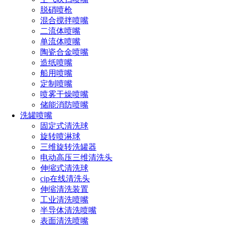
脱硝喷枪
混合搅拌喷嘴
二流体喷嘴
单流体喷嘴
陶瓷合金喷嘴
造纸喷嘴
船用喷嘴
定制喷嘴
制造材料
：
不锈钢、
工作压力
：
316L
PP
3
-
22
bar
喷雾干燥喷嘴
、
特种工程材料
S
Rulon
储能消防喷嘴
清洗液介质
：
水、弱酸溶
推荐压力
：
4
-
20
bar
洗罐喷嘴
液、弱碱溶液
固定式清洗球
最高工作温度
：
°
最高环境温度
：
°
旋转喷淋球
95
C
120
C
三维旋转洗罐器
清洗角度
：
°
清洗直径：
18
0
30
m
电动高压三维清洗头
接口规格：
内螺纹
罐容器开口：
≥φ
2"BSP
T/NPT
3
0
0
mm
伸缩式清洗球
或
快速断开接头
2-1/2"
cip在线清洗头
清洗周期：
分钟
重量：
10
-
30
1
3kg
伸缩清洗装置
工业清洗喷嘴
产品特点：
半导体清洗喷嘴
表面清洗喷嘴