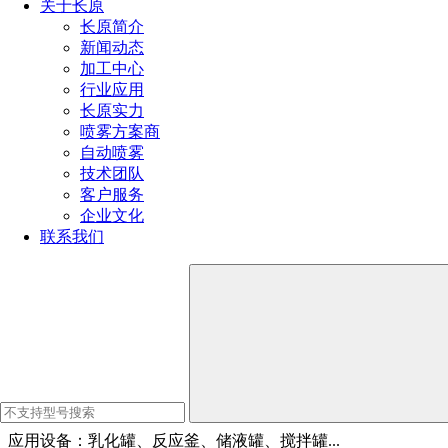
泄漏点采用动密封，降低泄漏量，节约清洗液。同时产生更大
关于长原
的水流冲击力。
长原简介
新闻动态
3、更高冲击力
加工中心
行业应用
喷嘴采用独特的稳流设计，能够使喷射水流更集中，冲击力更
长原实力
大，清洗更彻底。
喷雾方案商
自动喷雾
技术团队
行业应用：
客户服务
企业文化
1、制药行业
联系我们
应用设备：反应釜、配液罐、发酵罐、中间体储罐...
2、食品饮料行业
应用设备：糖浆罐、饮料混合罐、调味料罐、储奶罐、果酱
罐...
3、化工涂料行业
应用设备：乳化罐、反应釜、储液罐、搅拌罐...