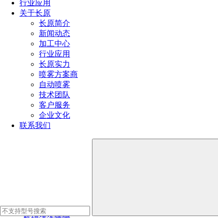
行业应用
关于长原
长原简介
新闻动态
加工中心
行业应用
长原实力
喷雾方案商
自动喷雾
技术团队
客户服务
企业文化
联系我们
常见应用
烟气脱硫除尘、轮船烟气脱硫、电厂烟气脱硫、废气洗涤、尾
气处理等工况
产品推荐