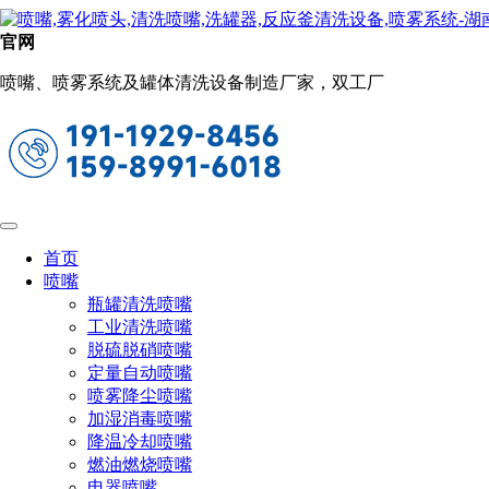
脱硫脱硝喷嘴
官网
当前位置：
首页
喷嘴
脱硫脱硝喷嘴
喷嘴、喷雾系统及罐体清洗设备制造厂家，双工厂
PVDF螺旋喷嘴
首页
喷嘴
瓶罐清洗喷嘴
工业清洗喷嘴
脱硫脱硝喷嘴
定量自动喷嘴
喷雾降尘喷嘴
加湿消毒喷嘴
降温冷却喷嘴
燃油燃烧喷嘴
电器喷嘴