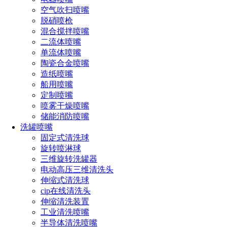
空气吹扫喷嘴
脱硝喷枪
混合搅拌喷嘴
二流体喷嘴
单流体喷嘴
设计特点
陶瓷合金喷嘴
造纸喷嘴
1、
螺旋喷嘴
(SPJT)两种喷雾效果：空心锥型、实心锥型
船用喷嘴
定制喷嘴
2、开放式通道，喷嘴无内部零件，大而通畅的流道减小堵塞
喷雾干燥喷嘴
情况，具有抗堵塞的特点
储能消防喷嘴
洗罐喷嘴
3、流量和喷雾角度可选范围大，给定管道尺寸的情况下，空
固定式清洗球
心/实心螺旋喷嘴喷流角度范围可为60°-170°，液体流率范围为
旋转喷淋球
5.5-4140升/分
三维旋转洗罐器
喷射形状
电动高压三维清洗头
伸缩式清洗球
cip在线清洗头
伸缩清洗装置
工业清洗喷嘴
半导体清洗喷嘴