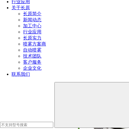
行业应用
关于长原
前喷孔（可选）：清除管内前端堵塞物。
长原简介
4. 高压耐用，材质优异
新闻动态
加工中心
通常采用不锈钢喷嘴陶瓷芯嵌件制造，耐压可达 50~250 bar。
行业应用
长原实力
耐磨耐腐蚀，适合工业高频清洗任务。
喷雾方案商
自动喷雾
技术团队
工作示意图
客户服务
企业文化
联系我们