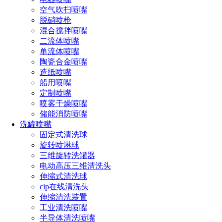
空气吹扫喷嘴
脱硝喷枪
混合搅拌喷嘴
二流体喷嘴
单流体喷嘴
陶瓷合金喷嘴
造纸喷嘴
船用喷嘴
定制喷嘴
喷雾干燥喷嘴
储能消防喷嘴
洗罐喷嘴
技术参数
固定式清洗球
旋转喷淋球
驱动形式
：
高压水射流驱动
产品重量：约1.65KG
三维旋转洗罐器
主体前进/喷嘴旋转
电动高压三维清洗头
清洗方式：朝前以旋切方式
清洗范围：管道内径Ø100-Ø8
伸缩式清洗球
00mm
进行清洗
cip在线清洗头
伸缩清洗装置
喷嘴数量：前1后4
连接螺纹：Rc3/4-14或G1/2牙
工业清洗喷嘴
(其它定制)
半导体清洗喷嘴
流量范围：≥40L/min
压力范围：50-250 bar