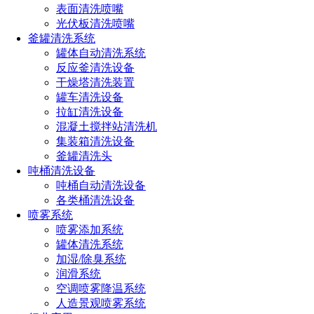
表面清洗喷嘴
光伏板清洗喷嘴
产品特点
釜罐清洗系统
罐体自动清洗系统
1. 强力旋转冲击，深度清洗
反应釜清洗设备
喷嘴可在高压水驱动下高速旋转（通常无外部动力），通过多
干燥塔清洗装置
个后向与侧向喷孔，将水流集中形成螺旋喷射，深入管壁污
罐车清洗设备
垢。
拉缸清洗设备
混凝土搅拌站清洗机
能有效清除结垢、油脂、锈蚀、沉积物等顽固污染。
集装箱清洗设备
釜罐清洗头
2. 专为管道内部设计，适应性强
吨桶清洗设备
吨桶自动清洗设备
结构紧凑，外形小巧，适用于直管、弯管、支管等不同结构的
各类桶清洗设备
管道清洗。
喷雾系统
喷雾添加系统
可清洗直径范围广：
管道内径Ø100-Ø800mm
罐体清洗系统
3. 多种喷孔角度设计，清洗无死角
加湿/除臭系统
润滑系统
后喷孔：提供推进力，兼具拖曳与清洗功能。
空调喷雾降温系统
人造景观喷雾系统
侧喷孔（通常15°~45°）：集中冲击管壁。