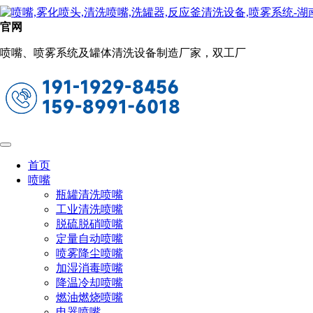
工业清洗喷嘴
官网
当前位置：
首页
喷嘴
工业清洗喷嘴
喷嘴、喷雾系统及罐体清洗设备制造厂家，双工厂
CYL-HP龙卷风高压管道喷嘴
疏通管道内壁油污/硬物或其它污垢
喷射水流在管道内形成螺旋状（龙卷风式）冲击清洗轨迹
可通过高压软管远距离送入管道，自动旋
转推进，实现管道内壁全覆盖清洗。
首页
喷嘴
瓶罐清洗喷嘴
工业清洗喷嘴
脱硫脱硝喷嘴
定量自动喷嘴
喷雾降尘喷嘴
加湿消毒喷嘴
降温冷却喷嘴
燃油燃烧喷嘴
电器喷嘴