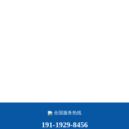
全国服务热线
191-1929-8456