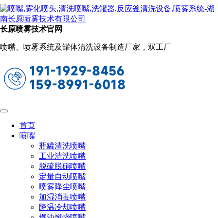
瓶罐清洗喷嘴
当前位置：
首页
喷嘴
瓶罐清洗喷嘴
长原喷雾技术官网
26988夹扣喷嘴
喷嘴、喷雾系统及罐体清洗设备制造厂家，双工厂
设计特点
1、可调球形喷嘴有两种连接方式：夹扣型(26988、
27988系列）和螺纹型（155系列）
2、夹扣型喷嘴通过弹簧固定在集管上；螺纹型喷嘴则
首页
采用螺纹连接方式
喷嘴
瓶罐清洗喷嘴
3、可调球形喷嘴提供空心锥形、实心锥形、扇形三种
工业清洗喷嘴
喷雾模式
脱硫脱硝喷嘴
定量自动喷嘴
4、它是靠直接连接球形喷头或通过螺纹球、快拆球间
喷雾降尘喷嘴
接连接喷头而形成多系列，您可以快速精确地调整喷头
加湿消毒喷嘴
的喷射方向，使它总处在极佳的工作状态
降温冷却喷嘴
燃油燃烧喷嘴