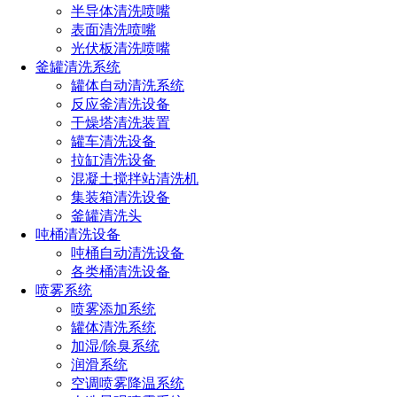
半导体清洗喷嘴
产品推荐
表面清洗喷嘴
光伏板清洗喷嘴
瓶罐清洗喷嘴
釜罐清洗系统
罐体自动清洗系统
工业清洗喷嘴
反应釜清洗设备
干燥塔清洗装置
脱硫脱硝喷嘴
罐车清洗设备
定量自动喷嘴
拉缸清洗设备
混凝土搅拌站清洗机
喷雾降尘喷嘴
集装箱清洗设备
釜罐清洗头
加湿消毒喷嘴
吨桶清洗设备
降温冷却喷嘴
吨桶自动清洗设备
各类桶清洗设备
燃油燃烧喷嘴
喷雾系统
喷雾添加系统
电器喷嘴
罐体清洗系统
空气吹扫喷嘴
加湿/除臭系统
润滑系统
空调喷雾降温系统