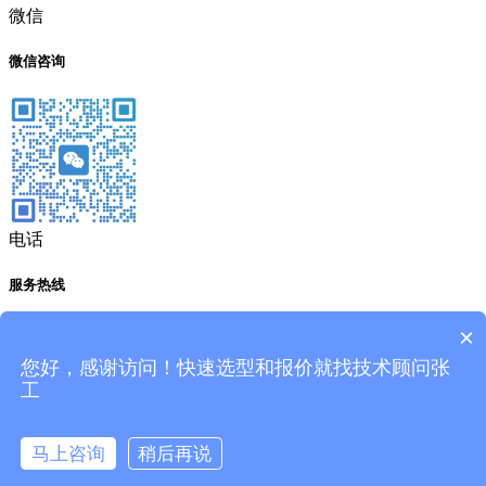
微信
微信咨询
电话
服务热线
191-1929-8456
×
您好，感谢访问！快速选型和报价就找技术顾问张
工
邮箱
cyco8456@qq.com
马上咨询
稍后再说
快速报价
拨打电话
顶部