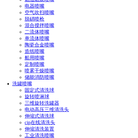
5、可调球形喷嘴的喷头拆卸非常快速。可以不用任何
电器喷嘴
工具，直接用手旋下。从喷嘴体中拆下球形喷头、螺纹
空气吹扫喷嘴
脱硝喷枪
球或快拆球便可插入新的喷头
混合搅拌喷嘴
二流体喷嘴
单流体喷嘴
陶瓷合金喷嘴
性能参数
造纸喷嘴
船用喷嘴
定制喷嘴
喷雾干燥喷嘴
储能消防喷嘴
洗罐喷嘴
固定式清洗球
旋转喷淋球
三维旋转洗罐器
常见应用
电动高压三维清洗头
伸缩式清洗球
金属清洗、脱硫、磷化
cip在线清洗头
伸缩清洗装置
工业清洗喷嘴