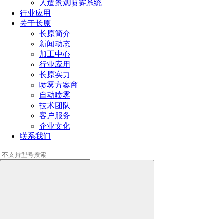
全国服务热线
人造景观喷雾系统
行业应用
191-1929-8456
关于长原
长原简介
新闻动态
热门文章
加工中心
行业应用
罐体清洗好工具
长原实力
罐体清洗喷嘴怎么选（掌握罐体清洗喷嘴选择的技巧）
喷雾方案商
反应釜固定喷淋球选用技巧
自动喷雾
简易式吨桶清洗机组成及价格
技术团队
干燥塔清洗方案（长原伸缩清洗装置干燥塔清洗好工
客户服务
具）
企业文化
反应釜移动式清洗车高效轻松搞定釜清洗作业
联系我们
工业喷嘴选型要点
罐内清洗器的工作原理及应用行业
相关产品
360-A/B三维旋转清洗喷头