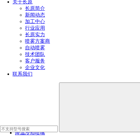
关于长原
长原简介
新闻动态
加工中心
行业应用
长原实力
喷雾方案商
自动喷雾
产品推荐
技术团队
客户服务
瓶罐清洗喷嘴
企业文化
联系我们
工业清洗喷嘴
脱硫脱硝喷嘴
定量自动喷嘴
喷雾降尘喷嘴
加湿消毒喷嘴
降温冷却喷嘴