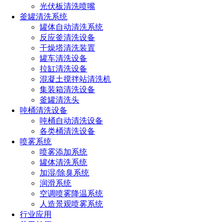
光伏板清洗喷嘴
构运行，并通过传动机构带动X和Y轴按设定的轨迹同时旋
釜罐清洗系统
转，实现全方位360°无死角清洗。
罐体自动清洗系统
反应釜清洗设备
密封性
干燥塔清洗装置
泄漏点采用动密封，降低泄漏量，节约清洗液。同时产生更大
罐车清洗设备
的水流冲击力。
拉缸清洗设备
混凝土搅拌站清洗机
更高冲击力
集装箱清洗设备
釜罐清洗头
喷嘴采用独特的稳流设计，能够使喷射水流更集中，冲击力更
吨桶清洗设备
大，清洗更彻底。
吨桶自动清洗设备
各类桶清洗设备
旋转洗罐器清洗覆盖网格
：
喷雾系统
喷雾添加系统
罐体清洗系统
加湿/除臭系统
润滑系统
空调喷雾降温系统
人造景观喷雾系统
行业应用