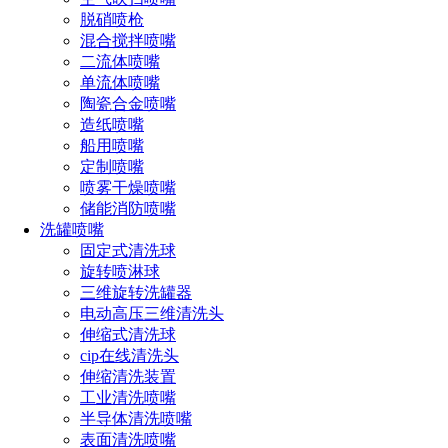
脱硝喷枪
混合搅拌喷嘴
二流体喷嘴
单流体喷嘴
陶瓷合金喷嘴
造纸喷嘴
船用喷嘴
制造材料：316L不锈钢、PEE
工作压力：2-30 bar
定制喷嘴
K、EPDM
喷雾干燥喷嘴
清洗液介质：水、弱酸溶
推荐压力：5-20 bar
储能消防喷嘴
液、弱碱溶液
洗罐喷嘴
最高工作温度：100°C
最高环境温度：120°C
固定式清洗球
旋转喷淋球
清洗角度：360°
清洗直径：2.5m
三维旋转洗罐器
接口规格：G3/4
储罐开口：≥φ45mm
电动高压三维清洗头
清洗周期：10-30分钟
重量：2.0 kg
伸缩式清洗球
cip在线清洗头
产品特点
：
伸缩清洗装置
工业清洗喷嘴
360°无死角清洗
半导体清洗喷嘴
表面清洗喷嘴
清洗器工作时，液体压力驱动叶轮旋转，叶轮带动内部减速机