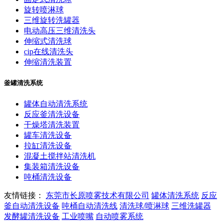
旋转喷淋球
三维旋转洗罐器
电动高压三维清洗头
伸缩式清洗球
cip在线清洗头
伸缩清洗装置
釜罐清洗系统
罐体自动清洗系统
反应釜清洗设备
干燥塔清洗装置
罐车清洗设备
拉缸清洗设备
混凝土搅拌站清洗机
集装箱清洗设备
吨桶清洗设备
友情链接：
东莞市长原喷雾技术有限公司
罐体清洗系统
反应
釜自动清洗设备
吨桶自动清洗线
清洗球/喷淋球
三维洗罐器
发酵罐清洗设备
工业喷嘴
自动喷雾系统