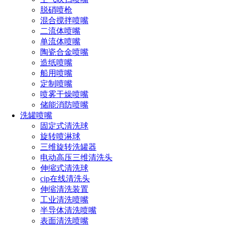
脱硝喷枪
混合搅拌喷嘴
二流体喷嘴
单流体喷嘴
陶瓷合金喷嘴
造纸喷嘴
船用喷嘴
定制喷嘴
喷雾干燥喷嘴
储能消防喷嘴
洗罐喷嘴
固定式清洗球
简述
旋转喷淋球
三维旋转洗罐器
拉缸全自动清洗设备，又名拉缸毛刷清洗装置。适用于拉缸内
电动高压三维清洗头
部的清洗，根据缸体的大小自动调节夹紧定位，兼容直径500-
伸缩式清洗球
1100mm不同规格的缸体。采用伸缩式清洗刷，结合溶剂喷淋
cip在线清洗头
实现缸壁及缸底的彻底清洗。主轴转速可调,清洗深度可调。
伸缩清洗装置
工业清洗喷嘴
组成
半导体清洗喷嘴
表面清洗喷嘴