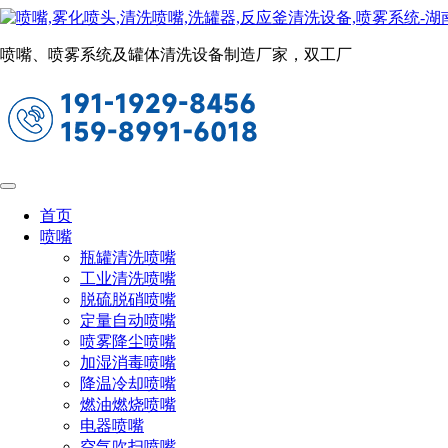
拉缸清洗设备
当前位置：
首页
釜罐清洗系统
拉缸清洗设备
喷嘴、喷雾系统及罐体清洗设备制造厂家，双工厂
拉缸全自动清洗设备
智能操作，自动化清洗
利用毛刷旋转清洗，再配合清洗液边洗边刷
用于清洗立体搅拌罐、移动拉缸、中转
首页
缸、周转缸
喷嘴
瓶罐清洗喷嘴
工业清洗喷嘴
脱硫脱硝喷嘴
定量自动喷嘴
喷雾降尘喷嘴
加湿消毒喷嘴
降温冷却喷嘴
燃油燃烧喷嘴
电器喷嘴
空气吹扫喷嘴