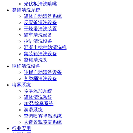
拉缸全自动清洗设备由固定外框架、电控主机、
操作面板、升
光伏板清洗喷嘴
降装置、密封上盖、清洗主轴、缸体自动定位夹持装置、可开
釜罐清洗系统
合护网、三维清洗头、清洗刷等组成
罐体自动清洗系统
反应釜清洗设备
工作流程
干燥塔清洗装置
罐车清洗设备
1、
快速定位：
使用叉车将拉缸移动到清洗工位，并精准定
拉缸清洗设备
混凝土搅拌站清洗机
位，密封盖合上，准备清洗。
集装箱清洗设备
釜罐清洗头
2、
强力组合：
自动升降旋转毛刷开始精准定位刷洗，结合溶
吨桶清洗设备
剂喷淋同步清洗，三维立体无盲点全覆盖循环清洗。
吨桶自动清洗设备
各类桶清洗设备
3、智能操作：
全自动清洗，尽需
操作人员监控控制整个清洗
喷雾系统
过程及辅助。
喷雾添加系统
罐体清洗系统
加湿/除臭系统
润滑系统
空调喷雾降温系统
人造景观喷雾系统
行业应用