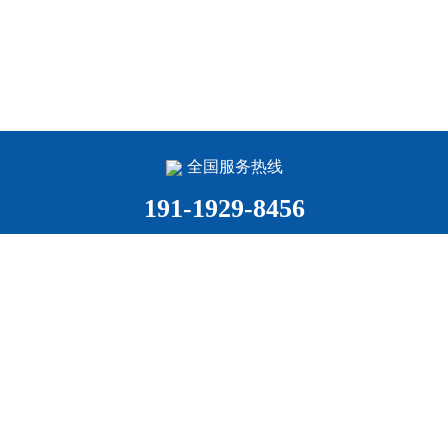
全国服务热线
191-1929-8456