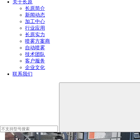
关于长原
长原简介
6、启动烘干系统，利用热风循环技术将热空气吹入锂盐桶内
新闻动态
部，去除水分。
加工中心
行业应用
长原实力
7、烘干过程中产生的灰尘和异味通过除尘系统进行过滤和排
喷雾方案商
放。
自动喷雾
技术团队
8、当锂盐桶内部的水分达到设定值时，烘干系统自动停止工
客户服务
作。
企业文化
联系我们