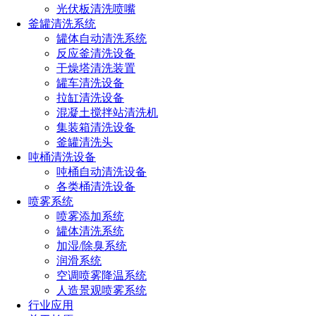
光伏板清洗喷嘴
系统配备安全防护装置和自动停机报警功能，确保操作安全。
釜罐清洗系统
罐体自动清洗系统
采用水为介质的清洗方式，安全环保，无腐蚀、无损伤。同
反应釜清洗设备
时，烘干系统采用热风循环技术，节能高效。
干燥塔清洗装置
罐车清洗设备
清洗与烘干流程
拉缸清洗设备
混凝土搅拌站清洗机
集装箱清洗设备
1、自动上料装置将1000L锂盐桶送至指定位置，并进行精准
釜罐清洗头
定位。
吨桶清洗设备
吨桶自动清洗设备
2、使用清洗剂和水对锂盐桶的外壁进行清洗，去除油污和杂
各类桶清洗设备
质。
喷雾系统
喷雾添加系统
3、采用超高压三维洗罐器对锂盐桶的内壁进行全方位清洗，
罐体清洗系统
加湿/除臭系统
确保无残留。
润滑系统
空调喷雾降温系统
4、使用清水对锂盐桶进行多次冲洗，确保清洗干净。
人造景观喷雾系统
行业应用
5、将清洗后的锂盐桶内的水排出，准备进入烘干阶段。