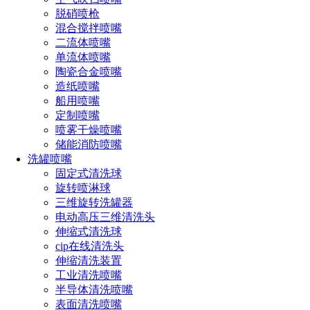
脱硝喷枪
混合搅拌喷嘴
二流体喷嘴
单流体喷嘴
陶瓷合金喷嘴
造纸喷嘴
船用喷嘴
定制喷嘴
长原1000L锂盐桶清洗与烘干系统采用先进的三维旋转清洗技
喷雾干燥喷嘴
术和烘干技术，结合高效的自动化控制系统，实现了对锂盐桶
储能消防喷嘴
洗罐喷嘴
内部和外部的全面、彻底清洗与快速烘干。
固定式清洗球
旋转喷淋球
系统特点
三维旋转洗罐器
电动高压三维清洗头
采用超高压三维洗罐器，实现封闭容器的全方位扫描清洗，确
伸缩式清洗球
保清洗无死角。
cip在线清洗头
伸缩清洗装置
整个清洗与烘干过程实现全自动化操作，减少人工参与，降低
工业清洗喷嘴
半导体清洗喷嘴
劳动强度。
表面清洗喷嘴