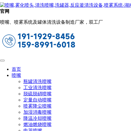
喷雾添加系统
官网
当前位置：
首页
喷雾系统
喷雾添加系统
喷嘴、喷雾系统及罐体清洗设备制造厂家，双工厂
自动喷淋设备
所属类别：喷嘴配件
材质：多材质可选
工作压力：根据使用环境选择
工作温度：不同材质对应温度不同
角度：根据配置喷嘴
首页
喷嘴
瓶罐清洗喷嘴
工业清洗喷嘴
脱硫脱硝喷嘴
定量自动喷嘴
喷雾降尘喷嘴
加湿消毒喷嘴
降温冷却喷嘴
燃油燃烧喷嘴
电器喷嘴