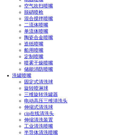
空气吹扫喷嘴
脱硝喷枪
混合搅拌喷嘴
二流体喷嘴
单流体喷嘴
陶瓷合金喷嘴
造纸喷嘴
船用喷嘴
定制喷嘴
喷雾干燥喷嘴
储能消防喷嘴
产品特点
洗罐喷嘴
固定式清洗球
喷头精工细作，出水孔内径毫米，确保细密喷雾效果
旋转喷淋球
三维旋转洗罐器
喷嘴接头螺纹精密做工，经测试连续对接上万次不漏
电动高压三维清洗头
水，螺纹精确耐磨损，确保出水流畅性
伸缩式清洗球
cip在线清洗头
喷雾形状
伸缩清洗装置
工业清洗喷嘴
扇形喷嘴
：角度广，喷雾面积大，适用于大面积清洗
半导体清洗喷嘴