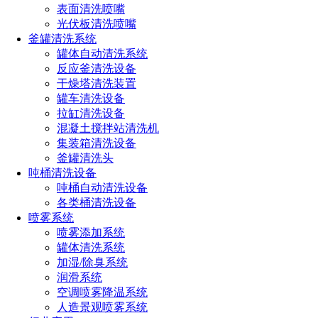
表面清洗喷嘴
锥形喷嘴：适用于大面积喷淋除尘、加湿、清洗
光伏板清洗喷嘴
釜罐清洗系统
液柱流喷嘴：适用于小范围强力冲洗
罐体自动清洗系统
反应釜清洗设备
使用场景
干燥塔清洗装置
罐车清洗设备
表面清洗：
拉缸清洗设备
混凝土搅拌站清洗机
在许多表面清洗的应用场合，因面积较大，幅宽较广，
集装箱清洗设备
往往用1个或多个喷嘴，仍无法达到清洗效果。喷淋管
釜罐清洗头
在这样的场合就成刚需。特别是在印刷、电子等行业，
吨桶清洗设备
吨桶自动清洗设备
这种对喷雾的流量、角度、颗粒大小有严格要求的。
各类桶清洗设备
喷雾系统
高压清洗/低压喷淋：
喷雾添加系统
罐体清洗系统
喷淋管在清洗、冲刷应用极多。主要应用于毛布或成型
加湿/除臭系统
网的清洗、传动辊的润滑喷淋、化药喷淋等。准确的喷
润滑系统
雾角度，严密设计的行程与重叠区间，精准的覆盖范
空调喷雾降温系统
围。
人造景观喷雾系统