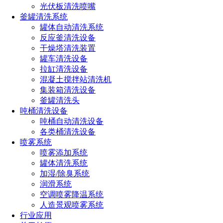
光伏板清洗喷嘴
釜罐清洗系统
罐体自动清洗系统
设计特点
反应釜清洗设备
干燥塔清洗装置
1、 雾化均匀——喷雾全区域的粒径分布均匀，为液体的均匀蒸
罐车清洗设备
拉缸清洗设备
2、 运行成本更低——低气水比是此款喷枪的优点，长时间使
混凝土搅拌站清洗机
3、 流量范围广——流量范围从3L/h—400L/h,可以满足各种
集装箱清洗设备
釜罐清洗头
4、 使用寿命长——因喷嘴是在低压环境下工作，水压气压都
吨桶清洗设备
寿命
吨桶自动清洗设备
各类桶清洗设备
可现场就地控制或中控远程控制，在使
5、操作便捷——
喷雾系统
喷雾添加系统
罐体清洗系统
（以下为某款型号的数据）
性能参数
加湿/除臭系统
润滑系统
空调喷雾降温系统
人造景观喷雾系统
行业应用