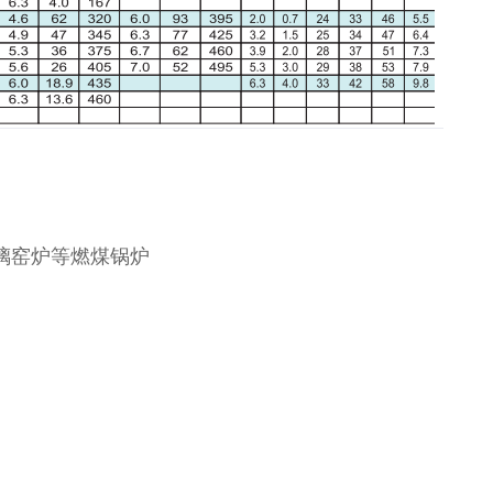
璃窑炉等燃煤锅炉