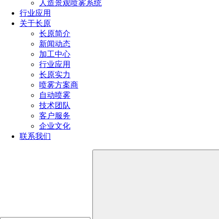
人造景观喷雾系统
用）
行业应用
喷头的种类有哪些（喷头分类全解析）
关于长原
长原简介
新闻动态
全国服务热线
加工中心
行业应用
191-1929-8456
长原实力
喷雾方案商
自动喷雾
产品推荐
技术团队
客户服务
企业文化
联系我们