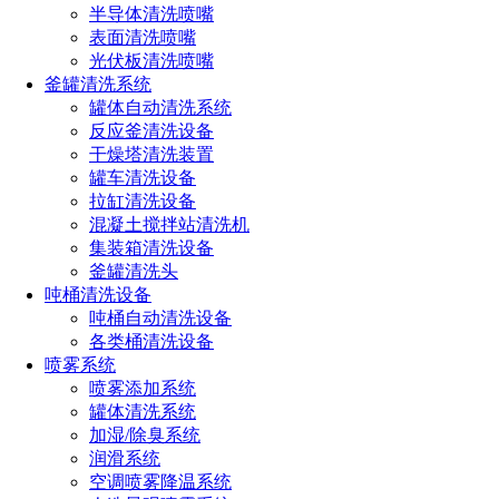
灵活适应性强：设备能够适应不同类型和尺寸的坦克，以及其
半导体清洗喷嘴
他复杂结构的设备内部清洗需求，应用范围广泛。
表面清洗喷嘴
光伏板清洗喷嘴
釜罐清洗系统
点击免费获取选型方案报价
罐体自动清洗系统
反应釜清洗设备
干燥塔清洗装置
如您对长原产品有采购或者其他任何需求及疑问，请来电
罐车清洗设备
或加微信沟通！电话：
191-1929-8456
（微信同号）
拉缸清洗设备
混凝土搅拌站清洗机
集装箱清洗设备
上一篇：
洗罐喷嘴的选购指南（了解选择洗罐喷嘴的关键因
釜罐清洗头
素）
吨桶清洗设备
下一篇：
伸缩式旋转清洗器型号特点及优势
吨桶自动清洗设备
各类桶清洗设备
热门文章
喷雾系统
喷雾添加系统
喷嘴规格型号参数（附：选择合适喷嘴的4个小技巧）
罐体清洗系统
喷嘴的规格和型号选择方法（超详细喷嘴选型方法）
加湿/除臭系统
消防喷头型号类型及其应用大全（不同环境消防喷头的
润滑系统
选型技巧）
空调喷雾降温系统
喷雾器喷头的种类有哪些型号（雾化喷头哪种效果最好