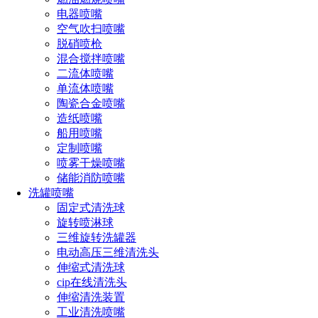
型的污垢和清洗要求，灵活性高。
电器喷嘴
空气吹扫喷嘴
快速安装与拆卸：设备设计紧凑，便于安装和拆卸，能够快速
脱硝喷枪
适应不同尺寸和形状的坦克内部清洗需求。
混合搅拌喷嘴
二流体喷嘴
内置摄像监控系统：部分设备配有内置摄像头，可实时监控清
单流体喷嘴
洗过程，确保清洗效果，同时可用于清洗质量检查和评估。
陶瓷合金喷嘴
优势
造纸喷嘴
船用喷嘴
提高清洗效率：采用三维旋转喷嘴，清洗覆盖范围广，清洗时
定制喷嘴
间短，大大提高了清洗效率。
喷雾干燥喷嘴
储能消防喷嘴
环保节能：高压水射流技术减少了对化学清洗剂的依赖，降低
洗罐喷嘴
了对环境的污染，同时减少了水资源的浪费。
固定式清洗球
旋转喷淋球
延长设备寿命：通过定期彻底清洗，防止腐蚀和堵塞，延长了
三维旋转洗罐器
坦克等设备的使用寿命，保障设备的正常运行。
电动高压三维清洗头
操作安全：自动化清洗系统减少了人工进入坦克内部的需求，
伸缩式清洗球
降低了工人暴露在有害环境中的风险，提升了整体操作的安全
cip在线清洗头
性。
伸缩清洗装置
工业清洗喷嘴