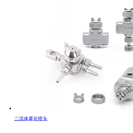
二流体雾化喷头