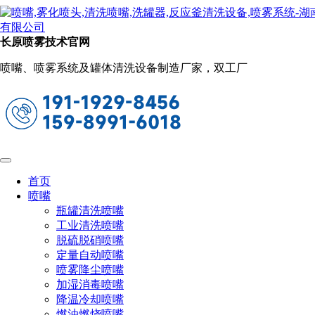
新闻动态
当前位置：
首页
关于长原
新闻动态
长原喷雾技术官网
坦克清洗设备选型特点及优势
喷嘴、喷雾系统及罐体清洗设备制造厂家，双工厂
2024-08-20 10:41:56
阅读量：675
长原坦克内部清洗设备，常用清洗坦克等大型复杂设备内部而
设计的高效清洗系统。
特点
首页
全方位清洗：三维旋转清洗技术，能够实现360°无死角覆盖，
喷嘴
确保坦克内部各个角落均能无死角无残留清洗。
瓶罐清洗喷嘴
工业清洗喷嘴
高压水射流技术：使用高压水射流清洗技术，能有效去除顽固
脱硫脱硝喷嘴
污垢和油污，无需使用大量化学清洗剂，环保且高效。
定量自动喷嘴
自动化控制：配备先进的自动化控制系统，可根据设定的清洗
喷雾降尘喷嘴
程序自动运行，减少人工干预，操作简便。
加湿消毒喷嘴
降温冷却喷嘴
可调节清洗力度：清洗系统的压力和流量可调节，适应不同类
燃油燃烧喷嘴