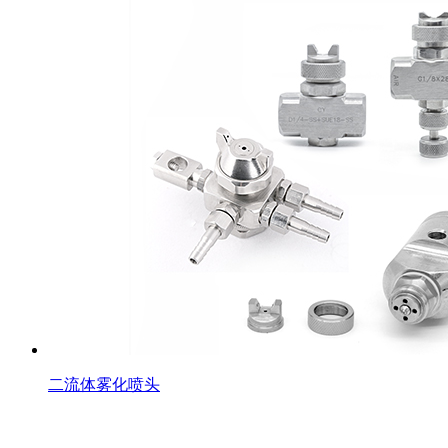
二流体雾化喷头