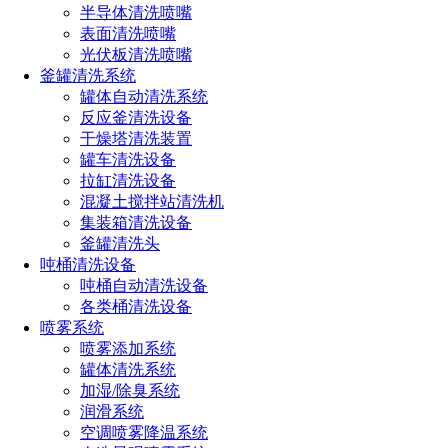
实心锥形喷射: 提供均匀的覆盖，适合大多数清洗任务。
半导体清洗喷嘴
表面清洗喷嘴
空心锥形喷射: 提供环形覆盖，适用于特定的清洗场景，尤其
光伏板清洗喷嘴
是在高效清洗的要求下。
釜罐清洗系统
扇形喷射: 适合表面清洗，如清洗罐体的侧壁和底部。
罐体自动清洗系统
反应釜清洗设备
5. 压力和流量
干燥塔清洗装置
罐车清洗设备
操作压力: 不同的喷嘴设计用于不同的操作压力范围。选择喷
拉缸清洗设备
嘴时要确保其压力范围适合清洗设备的工作压力。
混凝土搅拌站清洗机
集装箱清洗设备
流量: 喷嘴的流量应与泵的输出相匹配，并满足清洗的需求。
釜罐清洗头
通常情况下，流量越大，清洗效率越高，但也需要考虑设备和
吨桶清洗设备
罐体的承受能力。
吨桶自动清洗设备
6. 耐用性和维护
各类桶清洗设备
喷雾系统
耐磨性: 根据清洗液体的性质，选择耐磨性高的喷嘴材质，以
喷雾添加系统
延长使用寿命。
罐体清洗系统
加湿/除臭系统
易于拆卸清洗: 喷嘴的设计应便于拆卸和清洗，尤其是用于食
润滑系统
品和制药行业的设备。
空调喷雾降温系统