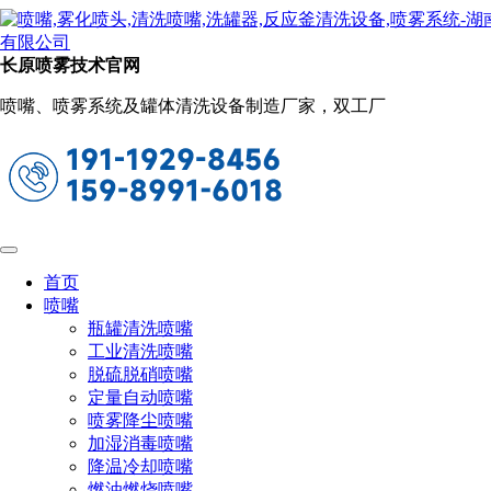
新闻动态
当前位置：
首页
关于长原
新闻动态
长原喷雾技术官网
洗罐喷嘴的选购指南（了解选择洗罐喷嘴
喷嘴、喷雾系统及罐体清洗设备制造厂家，双工厂
的关键因素）
2024-08-19 14:28:24
阅读量：529
洗罐喷嘴是化工、医药、化肥、炼化等等多行业生产中不可或
缺的清洗设备，选购适合的洗罐喷嘴对于提高产能和品质至关
重要。本文将为您提供一份洗罐喷嘴的选购指南，帮助您了解
首页
选择洗罐喷嘴的关键因素，确保您选购到最适合自己清洗需求
喷嘴
的喷嘴。
瓶罐清洗喷嘴
工业清洗喷嘴
1. 喷嘴类型
脱硫脱硝喷嘴
固定喷嘴: 固定喷嘴简单、经济，适用于清洗要求不高的场
定量自动喷嘴
景。它们通常用于清洗时间短、频率低的罐体。
喷雾降尘喷嘴
加湿消毒喷嘴
旋转喷嘴: 旋转喷嘴可以提供更均匀和全面的清洗效果，适合
降温冷却喷嘴
复杂几何形状和高清洁要求的罐体。旋转喷嘴有机械驱动型和
燃油燃烧喷嘴