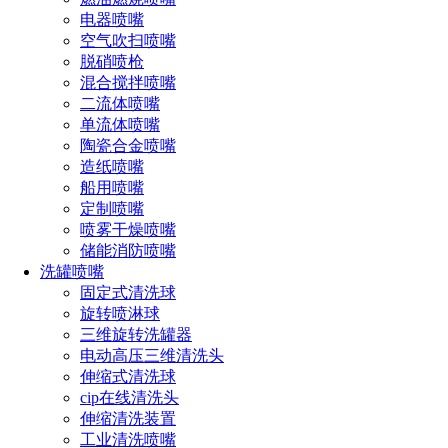
液流驱动型两种。
电器喷嘴
空气吹扫喷嘴
三维喷嘴: 三维旋转喷嘴能够在罐体内进行全方位的清洗，适
脱硝喷枪
用于形状复杂、尺寸较大的罐体，且清洗要求非常高的场景。
混合搅拌喷嘴
二流体喷嘴
2. 材质
单流体喷嘴
不锈钢: 耐腐蚀性好，适用于食品、饮料、制药等需要高卫生
陶瓷合金喷嘴
标准的行业。常用的不锈钢材质包括304、316L等。
造纸喷嘴
船用喷嘴
塑料: 对于某些化工或腐蚀性液体清洗，塑料材质（如聚丙
定制喷嘴
烯、PVDF等）喷嘴可能更为合适。
喷雾干燥喷嘴
储能消防喷嘴
3. 喷射角度
洗罐喷嘴
固定式清洗球
宽喷射角度: 适合清洗大型或形状复杂的罐体，能覆盖更多的
旋转喷淋球
表面积。
三维旋转洗罐器
窄喷射角度: 适用于深度清洁或重点清洗某些部位，如管道、
电动高压三维清洗头
死角等。
伸缩式清洗球
cip在线清洗头
4. 喷射模式
伸缩清洗装置
工业清洗喷嘴