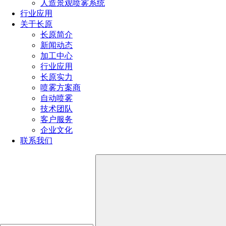
人造景观喷雾系统
更换零件: 了解喷嘴的可更换零件情况，以便在必要时进行快
行业应用
速维护。
关于长原
长原简介
点击免费获取选型方案报价
新闻动态
加工中心
行业应用
长原实力
如您对长原产品有采购或者其他任何需求及疑问，请来电
喷雾方案商
或加微信沟通！电话：
191-1929-8456
（微信同号）
自动喷雾
技术团队
上一篇：
管道清洗喷嘴型号及特点
客户服务
下一篇：
坦克清洗设备选型特点及优势
企业文化
联系我们
热门文章
喷嘴规格型号参数（附：选择合适喷嘴的4个小技巧）
喷嘴的规格和型号选择方法（超详细喷嘴选型方法）
消防喷头型号类型及其应用大全（不同环境消防喷头的
选型技巧）
喷雾器喷头的种类有哪些型号（雾化喷头哪种效果最好
用）