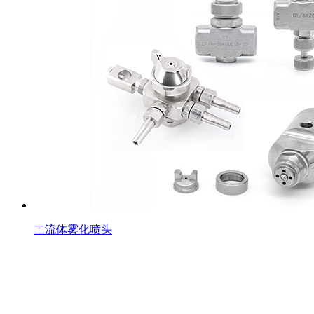
二流体雾化喷头