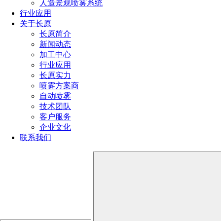
人造景观喷雾系统
制备成有准确成分、配料组分均匀分布、粒度一定的粒状混合
行业应用
物的生产过程。工艺流程是：配料计算→配料→湿磨→喷雾干
关于长原
燥→混合料鉴定。
长原简介
新闻动态
硬质合金的压制成型：将粉末压实成具有所需形状坯块的
加工中心
过程。基本要求：压坯具有一定的强度和规定的尺寸。硬质合
行业应用
金常用的是模压成型、挤压成型、等静压成型三种方法。模压
长原实力
成型是目前硬质合金生产中所采用的主要成型方法。现代的先
喷雾方案商
进压力机大都实现了高精度、高速度和自动化，装备有自动拣
自动喷雾
制品的机械手和自动监控装置。
技术团队
硬质合金的烧结成型：目的是使制品强化，以达到最终要
客户服务
求的物理机械性能，硬质合金的烧结是典型的液相烧结过程，
企业文化
它的烧结过程可分为三个阶段：①低温烧结阶段：即预烧。通
联系我们
常指1000℃以下的烧结过程。主要作用是脱出成型剂。②高温
烧结阶段：此时温度从1000℃到烧结温度。此时液相出现，粉
末颗粒由于液相表面张力的作用逐渐相互靠拢，颗粒间孔隙逐
渐被液相与细小粉末颗粒的混合物所填满，合金密度显著增
加。产品发生显著收缩。③冷却阶段：温度从烧结温度降到室
温。