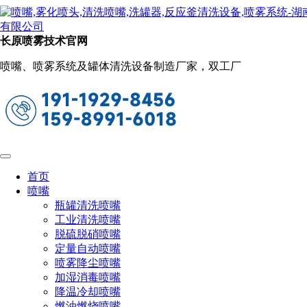
新闻动态
当前位置：
首页
关于长原
新闻动态
长原喷雾技术官网
什么是硬质合金（五分钟带你熟悉硬质合
喷嘴、喷雾系统及罐体清洗设备制造厂家，双工厂
金）
2023-09-20 09:54:48
阅读量：1308
硬质合金是指由一种或多种难熔金属的碳化物〔碳化钨
（WC）、碳化钛（TiC）、碳化钽（TaC）、碳化铌（NbC）
等〕作为硬质相，用金属粘结剂〔钴（Co）、镍（Ni）、钼
首页
（Mo）、铁（Fe）等〕作为粘结相，经粉末冶金技术制造的
喷嘴
材料。
瓶罐清洗喷嘴
工业清洗喷嘴
硬质合金的硬度取决于硬化相含量和晶粒粒度，即硬化相
脱硫脱硝喷嘴
含量越高、晶粒越细，则硬度也越大。硬质合金的韧性由粘结
定量自动喷嘴
金属决定，粘结金属含量越高，抗弯强度越大。
喷雾降尘喷嘴
由于硬质合金具有高强度、高硬度、耐磨损、耐腐蚀、耐
加湿消毒喷嘴
高温和膨胀系数小等优点，被誉为“工业牙齿”，用于制造切削
降温冷却喷嘴
工具、刀具、钴具和耐磨零部件。广泛应用于军工、航天航
燃油燃烧喷嘴