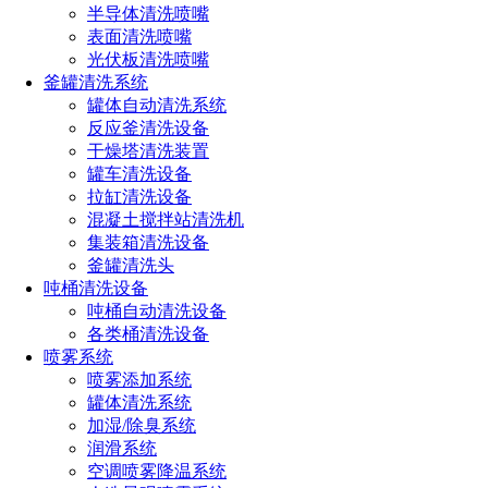
一成就。经过几十年的发展，硬质合金已成为一个完整独立的
半导体清洗喷嘴
工业体系。目前，它已成为现代工业部门和新技术领域不可缺
表面清洗喷嘴
少的工具材料和结构材料。
光伏板清洗喷嘴
釜罐清洗系统
近几十年来，涂层硬质合金也问世了。1969年瑞典研制成
罐体自动清洗系统
功了碳化钛涂层刀具，刀具的基体是钨钛钴硬质合金或钨钴硬
反应釜清洗设备
质合金，表面碳化钛涂层的厚度不过几微米，但是与同牌号的
干燥塔清洗装置
合金刀具相比，使用寿命延长了3倍，切削速度提高25%～
罐车清洗设备
50%。
拉缸清洗设备
混凝土搅拌站清洗机
硬质合金的分类：钨钴类硬质合金：主要成分是碳化钨
集装箱清洗设备
（WC）和粘结剂钴（Co）。其牌号为（YG）和平均含钴量
釜罐清洗头
的百分数组成。
吨桶清洗设备
钨钛钴类硬质合金：主要成分是碳化钨、碳化钛（TiC）
吨桶自动清洗设备
及钴。其牌号为（YT）和碳化钛平均含量组成。
各类桶清洗设备
喷雾系统
钨钛钽（铌）类硬质合金：主要成分是碳化钨、碳化钛、
喷雾添加系统
碳化钽（或碳化铌）及钴。这类硬质合金又称通用硬质合金或
罐体清洗系统
万能硬质合金。其牌号为（YW）加顺序号组成。
加湿/除臭系统
润滑系统
硬质合金的原料制备：将各种难熔金属的碳化物和粘结金
空调喷雾降温系统
属及少量的抑制剂粉末通过配料计算、球磨、干燥等工序过程