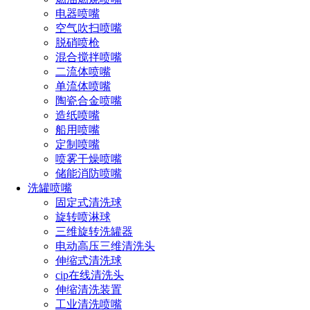
空、机械加工、冶金、石油钻井、矿山工具、电子通讯、建筑
电器喷嘴
等领域，硬质合金还可用来制作凿岩工具、采掘工具、钻探工
空气吹扫喷嘴
具、测量量具、耐磨零件、金属磨具、汽缸衬里、精密轴承、
脱硝喷枪
喷嘴、五金模具（如拉丝模具、螺栓模具、螺母模具、以及各
混合搅拌喷嘴
种紧固件模具，硬质合金的优良性能逐步替代了以前的钢铁模
二流体喷嘴
具）。伴随下游产业的发展，硬质合金市场需求不断加大。并
单流体喷嘴
且未来高新技术武器装备制造、尖端科学技术的进步以及核能
陶瓷合金喷嘴
源的快速发展，已成为最优良的工具材料之一。
造纸喷嘴
船用喷嘴
硬质合金的历史：上世纪初，人们发现高速钢之所以具有
定制喷嘴
突出的切削能力，是由于在金属基体中含有很硬的碳化物颗
喷雾干燥喷嘴
粒，其主要成分为碳化钨。后来，在非常困难的情况下制备出
储能消防喷嘴
了由纯碳化钨组成的切削工具。但是这种切削工具很脆，远不
洗罐喷嘴
能用于工业目的。1923年，卡尔·施勒特成功地解决了这个问
固定式清洗球
题。他将碳化钨粉与质量分数达10%的铁、钴、镍之类金属混
旋转喷淋球
合，再把压制品在1500℃左右的温度下烧结，便可制得具有低
三维旋转洗罐器
孔隙度、高硬度和高强度的产品。硬度仅次于金刚石，这是世
电动高压三维清洗头
界上人工制成的一种硬质合金。用这种合金制成的刀具切削钢
伸缩式清洗球
材时，刀刃会很快磨损，甚至刃口崩裂。1929年美国的施瓦茨
cip在线清洗头
科夫在原有成分中加进了一定量的碳化钨和碳化钛的复式碳化
伸缩清洗装置
物，改善了刀具切削钢材的性能。这是硬质合金发展史上的又
工业清洗喷嘴