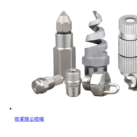
喷雾降尘喷嘴