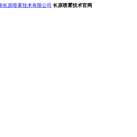
长原喷雾技术官网
的设备）
、影响市民身体健康、及日常生活，面对一系列的问题，我们针
机必不可少，这样不仅解决了混凝土搅拌站来往车辆给道路带来