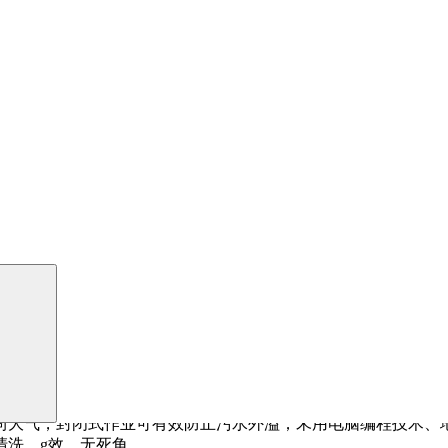
，封闭式作业可有效防止污水外溢; 釆用电脑编程技术、地感
，g效、无死角。
、底盘及车身，通过冲洗可以y效去除清洗部位的泥土灰尘以及
尚大气，封闭式作业可有效防止污水外溢；釆用电脑编程技术、
清洗，g效、无死角。