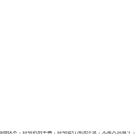
技术，自动识别车辆，自动进行清洗作业，无需人员值守;采用
未凝固的水泥，避免了搅拌车身残留混凝土四处散落对环境的影
地感技术，自动识别车辆，自动进行清洗作业，无需人员值守；