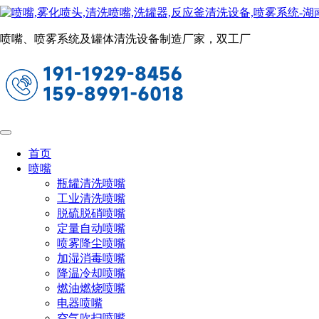
新闻动态
当前位置：
首页
关于长原
新闻动态
喷嘴、喷雾系统及罐体清洗设备制造厂家，双工厂
龙门式全自动洗车机（清洗混凝土搅拌车
2023-08-02 09:10:26
阅读量：776
现如今，城市扬尘和环境污染已成为阻碍社会可持续发展
法，对于混凝土搅拌站行业而言，大门口安装一台搅拌站洗车
首页
喷嘴
瓶罐清洗喷嘴
工业清洗喷嘴
脱硫脱硝喷嘴
定量自动喷嘴
喷雾降尘喷嘴
加湿消毒喷嘴
降温冷却喷嘴
燃油燃烧喷嘴
电器喷嘴
空气吹扫喷嘴