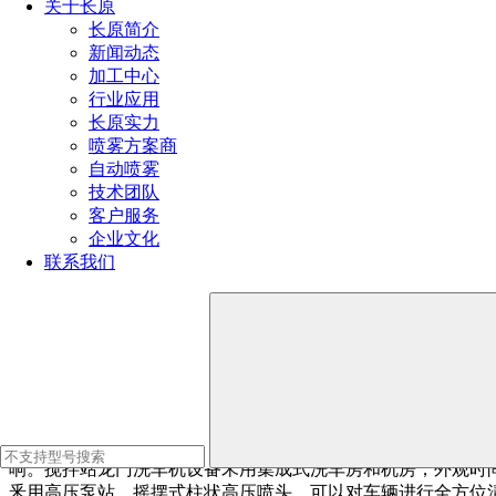
关于长原
长原简介
新闻动态
加工中心
行业应用
长原实力
喷雾方案商
自动喷雾
技术团队
客户服务
企业文化
联系我们
搅拌站龙门洗车机参数
搅拌站龙门洗车机釆用集成式洗车房和机房，外观时尚大气
高压泵站，摇摆式柱状高压喷头，可以对车辆进行全方位清洗
搅拌站龙门洗车机特点
搅拌站龙门洗车机其主要作用是清洗搅拌车进料口、车轮
响。搅拌站龙门洗车机设备釆用集成式洗车房和机房，外观时
釆用高压泵站，摇摆式柱状高压喷头，可以对车辆进行全方位