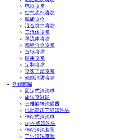
电器喷嘴
空气吹扫喷嘴
脱硝喷枪
混合搅拌喷嘴
二流体喷嘴
单流体喷嘴
陶瓷合金喷嘴
造纸喷嘴
船用喷嘴
定制喷嘴
喷雾干燥喷嘴
储能消防喷嘴
洗罐喷嘴
工作原理
固定式清洗球
旋转喷淋球
三维旋转洗罐器
旋转雾桩的原理是利用高速旋转的雾化器将水分子分散成微小
电动高压三维清洗头
的水雾颗粒，然后将这些水雾颗粒喷洒到空气中。这些水雾颗
伸缩式清洗球
粒非常小，只有几微米到几十微米的大小，因此可以很容易地
cip在线清洗头
被空气中的微小颗粒吸附，从而达到净化空气的目的。
伸缩清洗装置
工业清洗喷嘴