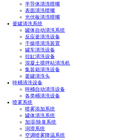
半导体清洗喷嘴
特点及优势：
表面清洗喷嘴
光伏板清洗喷嘴
1、 本系统使用高压主机，雾化效果佳，用水量少，节约水资
釜罐清洗系统
源。
罐体自动清洗系统
反应釜清洗设备
2、 安装方便，水源使用以市政自来水为介质。
干燥塔清洗装置
罐车清洗设备
3、 全自动化智能化控制，减少用工率，提高作业效率。
拉缸清洗设备
4、 地面不积水，不对交通产生任何影响。
混凝土搅拌站清洗机
集装箱清洗设备
5、 能全天候、全地域自动正常运行。 能在高温、低温、高湿
釜罐清洗头
环境下正常运行。
吨桶清洗设备
吨桶自动清洗设备
6、 满足野外作业需求，具有防风、防雨、防尘等功能。
各类桶清洗设备
喷雾系统
7、 不需要再进行道路等洒水作业，减少降尘防霾运营成本。
喷雾添加系统
8、 系统降尘除霾效果显著，可非常有效地控制道路扬尘。
罐体清洗系统
加湿/除臭系统
润滑系统
空调喷雾降温系统
应用案例：