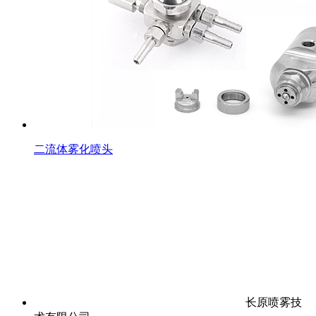
二流体雾化喷头
长原喷雾技