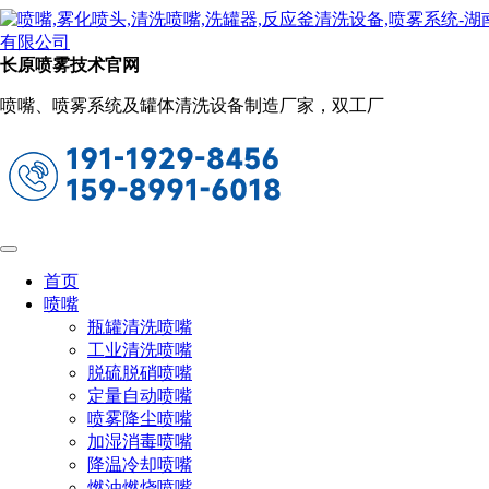
新闻动态
当前位置：
首页
关于长原
新闻动态
长原喷雾技术官网
旋转雾桩的原理是什么（一文带你全方面
喷嘴、喷雾系统及罐体清洗设备制造厂家，双工厂
熟悉旋转雾桩）
2023-08-01 15:59:07
阅读量：1057
旋转雾桩是一种新型的环保设备，雾桩由机头组件、立杆组
件、水路系统、电控系统四部分组成，它的原理是通过旋转雾
化器将水雾喷洒到空气中，形成一层薄雾，从而达到净化空气
首页
的目的。这种设备在城市环保中起到了重要的作用，下面我们
喷嘴
来详细了解一下旋转雾桩。
瓶罐清洗喷嘴
工业清洗喷嘴
脱硫脱硝喷嘴
定量自动喷嘴
喷雾降尘喷嘴
加湿消毒喷嘴
降温冷却喷嘴
燃油燃烧喷嘴