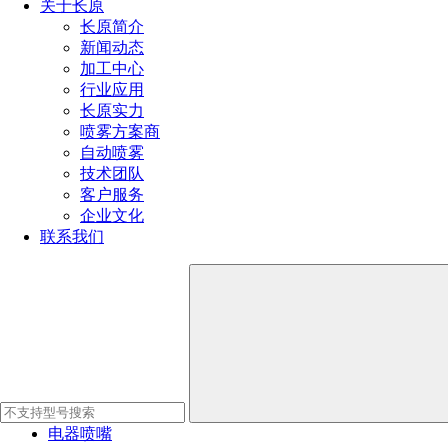
关于长原
准的要求。主要是压缩空气与氨水雾化，形成细小的雾化颗
长原简介
粒，再与烟气混合发生化学反应，从而净化烟气中的有害气
新闻动态
体，达到国家烟气排放的标准
加工中心
行业应用
产品推荐
长原实力
喷雾方案商
自动喷雾
瓶罐清洗喷嘴
技术团队
工业清洗喷嘴
客户服务
企业文化
脱硫脱硝喷嘴
联系我们
定量自动喷嘴
喷雾降尘喷嘴
加湿消毒喷嘴
降温冷却喷嘴
燃油燃烧喷嘴
电器喷嘴