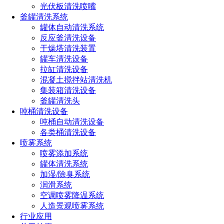
光伏板清洗喷嘴
釜罐清洗系统
罐体自动清洗系统
反应釜清洗设备
干燥塔清洗装置
罐车清洗设备
拉缸清洗设备
混凝土搅拌站清洗机
集装箱清洗设备
釜罐清洗头
吨桶清洗设备
吨桶自动清洗设备
各类桶清洗设备
喷雾系统
喷雾添加系统
罐体清洗系统
加湿/除臭系统
润滑系统
常见应用
空调喷雾降温系统
人造景观喷雾系统
脱硝喷枪多用于水泥厂、电厂、钢厂、垃圾焚烧厂中的链条
行业应用
炉、煤粉炉、炉内SNCR脱硝工作，使NOx排放达到国家新标