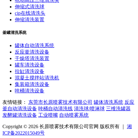
电动高压三维清洗头
伸缩式清洗球
cip在线清洗头
伸缩清洗装置
釜罐清洗系统
罐体自动清洗系统
反应釜清洗设备
干燥塔清洗装置
罐车清洗设备
拉缸清洗设备
混凝土搅拌站清洗机
集装箱清洗设备
吨桶清洗设备
友情链接：
东莞市长原喷雾技术有限公司
罐体清洗系统
反应
釜自动清洗设备
吨桶自动清洗线
清洗球/喷淋球
三维洗罐器
发酵罐清洗设备
工业喷嘴
自动喷雾系统
Copyright © 2026 长原喷雾技术有限公司官网 版权所有 ｜
湘
ICP备2022015049号