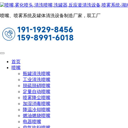
船用喷嘴
当前位置：
首页
喷嘴
船用喷嘴
喷嘴、喷雾系统及罐体清洗设备制造厂家，双工厂
TIX脱硝喷枪
设计特点：
1、构造简单不易堵塞
2、空气消耗量少，水量分布均匀
首页
喷嘴
3、平均粒子半径小，粒子半径差异小
瓶罐清洗喷嘴
工业清洗喷嘴
4、因气水混合结构优化，所有部分损耗较小，使用寿命长
脱硫脱硝喷嘴
定量自动喷嘴
喷雾降尘喷嘴
性能差数
加湿消毒喷嘴
降温冷却喷嘴
燃油燃烧喷嘴
电器喷嘴
空气吹扫喷嘴