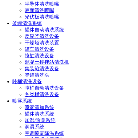
燃油燃烧喷嘴
半导体清洗喷嘴
表面清洗喷嘴
电器喷嘴
光伏板清洗喷嘴
空气吹扫喷嘴
釜罐清洗系统
罐体自动清洗系统
反应釜清洗设备
干燥塔清洗装置
全国服务热线
罐车清洗设备
191-1929-8456
拉缸清洗设备
混凝土搅拌站清洗机
集装箱清洗设备
热门文章
釜罐清洗头
吨桶清洗设备
罐体清洗好工具
吨桶自动清洗设备
罐体清洗喷嘴怎么选（掌握罐体清洗喷嘴选择的技巧）
各类桶清洗设备
反应釜固定喷淋球选用技巧
喷雾系统
简易式吨桶清洗机组成及价格
喷雾添加系统
干燥塔清洗方案（长原伸缩清洗装置干燥塔清洗好工
罐体清洗系统
具）
加湿/除臭系统
反应釜移动式清洗车高效轻松搞定釜清洗作业
润滑系统
工业喷嘴选型要点
空调喷雾降温系统