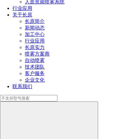
罐内清洗器的工作原理及应用行业
人造景观喷雾系统
行业应用
相关产品
关于长原
长原简介
新闻动态
加工中心
扇形喷嘴喷头（CC）
行业应用
长原实力
扇形喷嘴喷头（CC）
喷雾方案商
自动喷雾
技术团队
SJV-TC 高压喷嘴碳化钨
客户服务
企业文化
SJV-TC 高压喷嘴碳化钨
联系我们
CYL-HP龙卷风高压管道喷嘴
CYL-HP龙卷风高压管道喷嘴
窄角扇形喷嘴（V型）