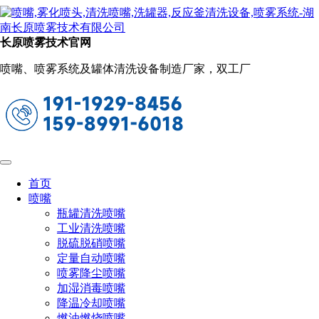
工业清洗喷嘴
当前位置：
首页
喷嘴
工业清洗喷嘴
长原喷雾技术官网
短款BB实心锥喷嘴
喷嘴、喷雾系统及罐体清洗设备制造厂家，双工厂
用于空调喷雾降温系统
喷雾均匀，流量角度精准
标准角喷嘴的特点是能产生实心锥形喷雾
形状，喷射区域呈圆形，喷射角为
46°-106°
首页
喷嘴
瓶罐清洗喷嘴
特点
工业清洗喷嘴
脱硫脱硝喷嘴
喷嘴能在大范围的流率和压力下产生分布均匀，液滴大小
定量自动喷嘴
为中等到偏大的喷雾，这种均匀的喷雾分布来源于独特的叶片
喷雾降尘喷嘴
设计和大而通畅的流通道以及优良的控制特性。
加湿消毒喷嘴
喷嘴经精密制造，达到了精密的尺寸，确保准确而可靠的
降温冷却喷嘴
性能。这种喷嘴在要求完全覆盖一个区域的喷流应用领域能发
燃油燃烧喷嘴