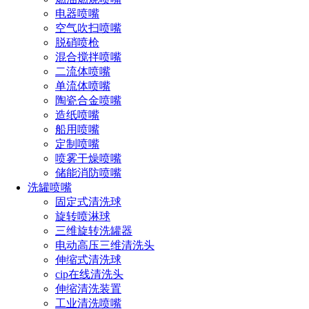
挥极佳的效果。BBG系列喷嘴具有可拆卸的喷头主体和叶
电器喷嘴
片，能与集管和多支管很好的匹配。其设计方法能把工作末端
空气吹扫喷嘴
（喷头主体和叶片）从喷嘴上拆下来进行检修和清洗，而不必
脱硝喷枪
把喷嘴底座从集管上卸下来。
混合搅拌喷嘴
二流体喷嘴
单流体喷嘴
陶瓷合金喷嘴
产品推荐
造纸喷嘴
船用喷嘴
瓶罐清洗喷嘴
定制喷嘴
喷雾干燥喷嘴
工业清洗喷嘴
储能消防喷嘴
洗罐喷嘴
脱硫脱硝喷嘴
固定式清洗球
定量自动喷嘴
旋转喷淋球
三维旋转洗罐器
喷雾降尘喷嘴
电动高压三维清洗头
伸缩式清洗球
加湿消毒喷嘴
cip在线清洗头
降温冷却喷嘴
伸缩清洗装置
工业清洗喷嘴