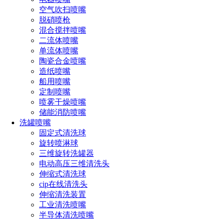
空气吹扫喷嘴
脱硝喷枪
混合搅拌喷嘴
二流体喷嘴
单流体喷嘴
陶瓷合金喷嘴
造纸喷嘴
船用喷嘴
定制喷嘴
设计特点
喷雾干燥喷嘴
储能消防喷嘴
1、SJV扇形喷射喷嘴能提供高冲击力的液柱流或扇形喷雾，
洗罐喷嘴
喷射角度在0度到110度之间
固定式清洗球
旋转喷淋球
2、该喷头产生的喷雾分布均匀，液滴粗细小到中等。当需要
三维旋转洗罐器
几个喷嘴重叠喷射时，特殊设计的边使得喷射所覆盖的区域分
电动高压三维清洗头
布均匀
伸缩式清洗球
cip在线清洗头
3、所有的SJVC喷头都是精加工的，从而提供准确的流率和喷
伸缩清洗装置
射角度
工业清洗喷嘴
半导体清洗喷嘴
4、组合式喷嘴广泛应用在各行业，4种不同组合式
金属喷嘴
可