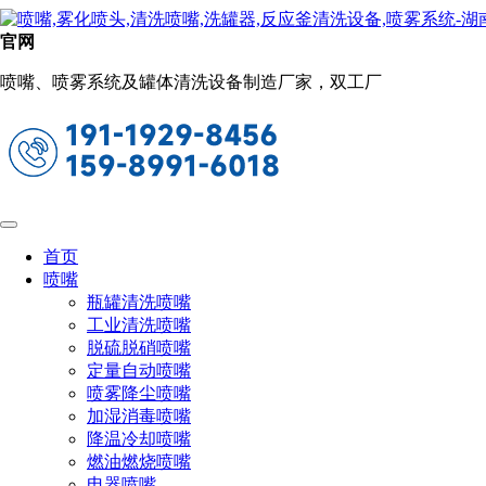
工业清洗喷嘴
官网
当前位置：
首页
喷嘴
工业清洗喷嘴
喷嘴、喷雾系统及罐体清洗设备制造厂家，双工厂
SJV三件组合式喷头
常用于低压清洁、化药喷涂、金属清洁和加工
喷射喷涂、清洁油脂及清洗、部件清洗、喷射冷却
压力清洗、沙/煤炭和石子清洗
首页
喷嘴
瓶罐清洗喷嘴
工业清洗喷嘴
脱硫脱硝喷嘴
定量自动喷嘴
喷雾降尘喷嘴
加湿消毒喷嘴
降温冷却喷嘴
燃油燃烧喷嘴
电器喷嘴