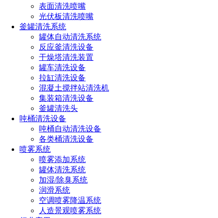
表面清洗喷嘴
分为SJVW提供的是广角扇形喷雾，SJVB提供的是标准及广角
光伏板清洗喷嘴
实心锥喷雾,SJVA提供空心锥形喷雾
釜罐清洗系统
罐体自动清洗系统
反应釜清洗设备
喷嘴主体
干燥塔清洗装置
罐车清洗设备
1、喷嘴和帽盖的材料可以是黄铜、303不锈钢和316不锈钢。
拉缸清洗设备
混凝土搅拌站清洗机
2、入口接头是1/8英寸、1/4英寸、3/8英寸或1/2英寸NPT或
集装箱清洗设备
BSPT(内或外螺纹)。
釜罐清洗头
吨桶清洗设备
3、出口的接头是11/16"-16UNF牙或者G3/8牙，可以配扇形喷
吨桶自动清洗设备
头。
各类桶清洗设备
喷雾系统
喷雾添加系统
罐体清洗系统
加湿/除臭系统
润滑系统
空调喷雾降温系统
人造景观喷雾系统