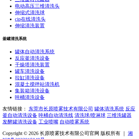
电动高压三维清洗头
伸缩式清洗球
cip在线清洗头
伸缩清洗装置
釜罐清洗系统
罐体自动清洗系统
反应釜清洗设备
干燥塔清洗装置
罐车清洗设备
拉缸清洗设备
混凝土搅拌站清洗机
集装箱清洗设备
吨桶清洗设备
友情链接：
东莞市长原喷雾技术有限公司
罐体清洗系统
反应
釜自动清洗设备
吨桶自动清洗线
清洗球/喷淋球
三维洗罐器
发酵罐清洗设备
工业喷嘴
自动喷雾系统
Copyright © 2026 长原喷雾技术有限公司官网 版权所有 ｜
湘