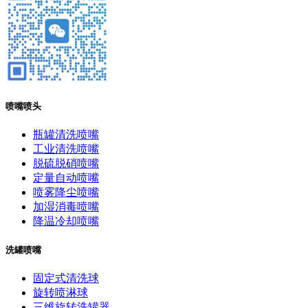
喷嘴喷头
瓶罐清洗喷嘴
工业清洗喷嘴
脱硫脱硝喷嘴
定量自动喷嘴
喷雾降尘喷嘴
加湿消毒喷嘴
降温冷却喷嘴
洗罐喷嘴
固定式清洗球
旋转喷淋球
三维旋转洗罐器