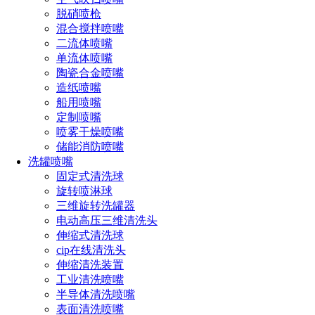
脱硝喷枪
混合搅拌喷嘴
二流体喷嘴
单流体喷嘴
陶瓷合金喷嘴
参数：
造纸喷嘴
船用喷嘴
定制喷嘴
喷雾干燥喷嘴
储能消防喷嘴
洗罐喷嘴
固定式清洗球
旋转喷淋球
三维旋转洗罐器
电动高压三维清洗头
伸缩式清洗球
cip在线清洗头
伸缩清洗装置
工业清洗喷嘴
半导体清洗喷嘴
表面清洗喷嘴