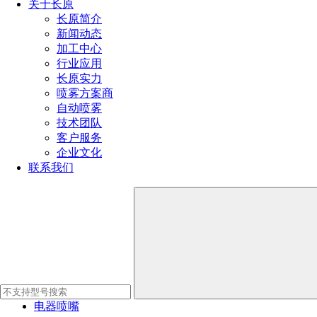
常见应用
关于长原
长原简介
网部长网高压摆动清洗、压榨部毛毯高压摆动清洗、盲孔辊清
新闻动态
洗、沟纹辊清洗
加工中心
行业应用
产品推荐
长原实力
喷雾方案商
自动喷雾
瓶罐清洗喷嘴
技术团队
工业清洗喷嘴
客户服务
企业文化
脱硫脱硝喷嘴
联系我们
定量自动喷嘴
喷雾降尘喷嘴
加湿消毒喷嘴
降温冷却喷嘴
燃油燃烧喷嘴
电器喷嘴