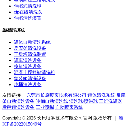
伸缩式清洗球
cip在线清洗头
伸缩清洗装置
釜罐清洗系统
罐体自动清洗系统
反应釜清洗设备
干燥塔清洗装置
罐车清洗设备
拉缸清洗设备
混凝土搅拌站清洗机
集装箱清洗设备
吨桶清洗设备
友情链接：
东莞市长原喷雾技术有限公司
罐体清洗系统
反应
釜自动清洗设备
吨桶自动清洗线
清洗球/喷淋球
三维洗罐器
发酵罐清洗设备
工业喷嘴
自动喷雾系统
Copyright © 2026 长原喷雾技术有限公司官网 版权所有 ｜
湘
ICP备2022015049号