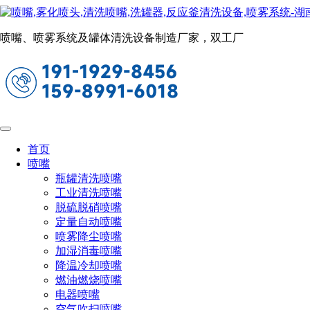
造纸喷嘴
当前位置：
首页
喷嘴
造纸喷嘴
喷嘴、喷雾系统及罐体清洗设备制造厂家，双工厂
薄片针形喷嘴
设计特点
1、CY27149型为普通不锈钢材质，具有很高的耐磨损性能，
适用于高压带刷喷淋杆
首页
2、CY39350/CY48546/CY50709/CY64190型可镶嵌陶瓷或红宝
喷嘴
石材质的喷嘴，显著延长了喷嘴的寿命，大大减少了停机时
瓶罐清洗喷嘴
间，提高了生产效率
工业清洗喷嘴
脱硫脱硝喷嘴
定量自动喷嘴
喷雾降尘喷嘴
性能参数
加湿消毒喷嘴
降温冷却喷嘴
燃油燃烧喷嘴
电器喷嘴
空气吹扫喷嘴