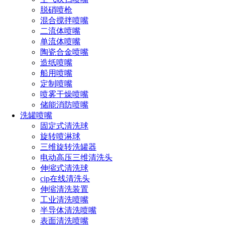
脱硝喷枪
混合搅拌喷嘴
二流体喷嘴
单流体喷嘴
陶瓷合金喷嘴
设计特点
造纸喷嘴
船用喷嘴
1、系列
金属喷嘴
的特点是能产生空心锥形喷雾形状，喷射区
定制喷嘴
域成环形,喷雾角度为51°-114°
喷雾干燥喷嘴
储能消防喷嘴
2、该类喷嘴能在大范围的流率和压力下产生分布均匀，液滴
洗罐喷嘴
大小为小到中等的喷雾
固定式清洗球
旋转喷淋球
3、即使是在低压条下，AA/A 系列金属喷嘴亦能对液体进行
三维旋转洗罐器
良好的雾化应用极产生极佳效果
电动高压三维清洗头
4、具有独特的旋流腔结构，其大而通畅的流通道，能减少或
伸缩式清洗球
消除阻塞现象。AA/A系列金属喷嘴为外螺纹接头，A系列金
cip在线清洗头
属喷嘴为内螺纹接头
伸缩清洗装置
工业清洗喷嘴
半导体清洗喷嘴
表面清洗喷嘴
性能数据