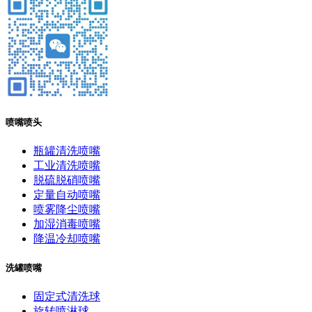
喷嘴喷头
瓶罐清洗喷嘴
工业清洗喷嘴
脱硫脱硝喷嘴
定量自动喷嘴
喷雾降尘喷嘴
加湿消毒喷嘴
降温冷却喷嘴
洗罐喷嘴
固定式清洗球
旋转喷淋球