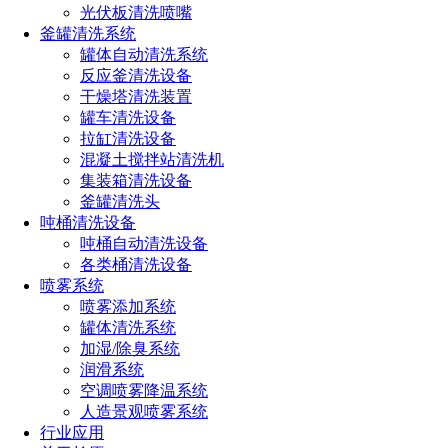
HWS旋转清洗球技术参数：
光伏板清洗喷嘴
釜罐清洗系统
罐体自动清洗系统
反应釜清洗设备
干燥塔清洗装置
材质：316L不锈钢
工作温度：180度
罐车清洗设备
拉缸清洗设备
工作压力：根据使用环境
连接方式：插销式，焊
混凝土搅拌站清洗机
选择
接，内螺纹
集装箱清洗设备
釜罐清洗头
吨桶清洗设备
喷雾覆盖：360° 及客户定
适用范围：各类罐体容器
吨桶自动清洗设备
制
清洗，适用于CIP（在线清
各类桶清洗设备
洗）
喷雾系统
喷雾添加系统
罐体清洗系统
加湿/除臭系统
特点：
润滑系统
空调喷雾降温系统
HWS旋转喷淋球在小流量、低压力的情况下，清洗速度更
人造景观喷雾系统
快；表面清洁处理的佳选择；焊接式设计，更加耐用
行业应用