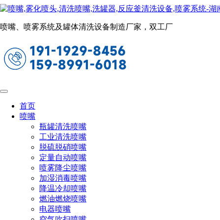
cip在线清洗头
当前位置：
首页
洗罐喷嘴
cip在线清洗头
喷嘴、喷雾系统及罐体清洗设备制造厂家，双工厂
cip旋转清洗球HWS
自动清洗轴承；高速旋转喷雾
360度无死角清洗
适用于cip（在线清洗）
首页
HWS旋转清洗球是表面清洁处理的最佳
喷嘴
选择，流量范围3.7-89.7L/min。它们能快
瓶罐清洗喷嘴
工业清洗喷嘴
速清洗生物制药、生物发酵、食品饮料、
脱硫脱硝喷嘴
化学加工、石油化工等200+行业的反应
定量自动喷嘴
喷雾降尘喷嘴
釜、罐体和其它容器的内壁、顶部和底部
加湿消毒喷嘴
清洗。
降温冷却喷嘴
燃油燃烧喷嘴
电器喷嘴
空气吹扫喷嘴