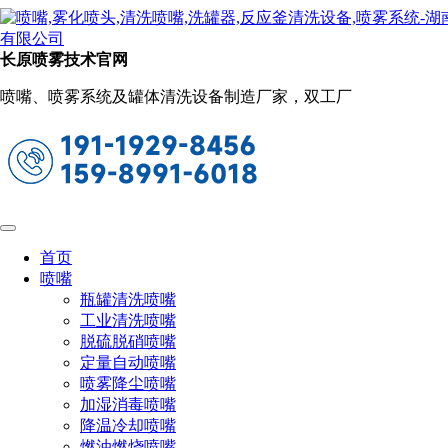
新闻动态
当前位置：
首页
关于长原
新闻动态
长原喷雾技术官网
制造业中空气雾化喷嘴的重要性（探究空
喷嘴、喷雾系统及罐体清洗设备制造厂家，双工厂
气雾化喷嘴在制造业中的功能和影响）
2023-06-25 10:00:25
阅读量：642
空气雾化喷嘴在制造业中起着至关重要的作用。它是一种
常见的喷涂设备，可以将液体物质通过压缩空气雾化成微小的
颗粒，并喷洒在需要涂覆的表面上。下面将探究空气雾化喷嘴
首页
在制造业中的功能和影响。
喷嘴
瓶罐清洗喷嘴
首先，空气雾化喷嘴在制造业中具有重要的喷涂功能。制
工业清洗喷嘴
造业中，许多产品需要喷涂以提升表面质量或实现特定的功
脱硫脱硝喷嘴
能。例如，汽车制造商在生产过程中需要将涂料均匀地喷涂在
定量自动喷嘴
汽车表面上，以增加车身的外观魅力和防腐能力。而空气雾化
喷雾降尘喷嘴
喷嘴通过将液态涂料雾化成微小颗粒，使其能够更为均匀地附
加湿消毒喷嘴
着在汽车表面上，确保喷涂质量和效果。
降温冷却喷嘴
其次，空气雾化喷嘴在制造过程中起到了改善液体物质吸
燃油燃烧喷嘴