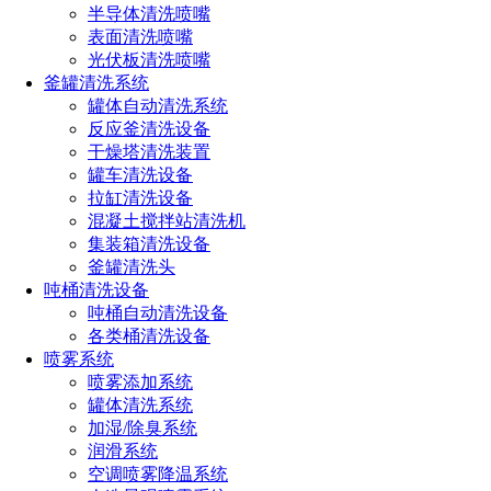
半导体清洗喷嘴
点击免费获取选型方案报价
表面清洗喷嘴
光伏板清洗喷嘴
釜罐清洗系统
如您对长原产品有采购或者其他任何需求及疑问，请来电
罐体自动清洗系统
或加微信沟通！电话：
191-1929-8456
（微信同号）
反应釜清洗设备
干燥塔清洗装置
罐车清洗设备
上一篇：
空气雾化喷嘴的工作原理及应用领域 具体如下
拉缸清洗设备
下一篇：
如何调节空气雾化喷嘴的喷涂效果（掌握调节其参数
混凝土搅拌站清洗机
以达到理想的涂覆效果）
集装箱清洗设备
釜罐清洗头
热门文章
吨桶清洗设备
吨桶自动清洗设备
喷嘴规格型号参数（附：选择合适喷嘴的4个小技巧）
各类桶清洗设备
喷嘴的规格和型号选择方法（超详细喷嘴选型方法）
喷雾系统
消防喷头型号类型及其应用大全（不同环境消防喷头的
喷雾添加系统
选型技巧）
罐体清洗系统
喷雾器喷头的种类有哪些型号（雾化喷头哪种效果最好
加湿/除臭系统
用）
润滑系统
喷头的种类有哪些（喷头分类全解析）
空调喷雾降温系统