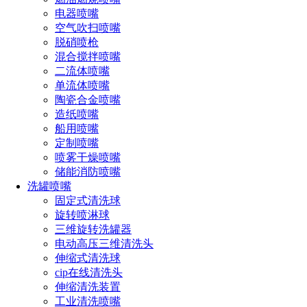
附性能的作用。由于空气雾化喷嘴将液态物质雾化成微小颗粒
电器喷嘴
后喷洒在工件表面上，颗粒间的较大表面积增加了物质与工件
空气吹扫喷嘴
表面附着的接触面积。这样一来，涂层附着力增强，可以更好
脱硝喷枪
地保证涂覆品的质量和稳定性。
混合搅拌喷嘴
二流体喷嘴
此外，空气雾化喷嘴在制造业中还有助于节约原材料。在
单流体喷嘴
传统的喷涂过程中，液体物质容易因为不均匀的喷洒而造成浪
陶瓷合金喷嘴
费。而空气雾化喷嘴通过将液体物质雾化成细小颗粒，能够更
造纸喷嘴
好地控制喷涂量和范围，减少不必要的溢出和浪费，从而达到
船用喷嘴
节约原材料的目的。
定制喷嘴
喷雾干燥喷嘴
最后，空气雾化喷嘴的使用也提升了制造业生产效率。由
储能消防喷嘴
于喷涂过程更加均匀，涂覆时间和工序也得以缩短，从而提高
洗罐喷嘴
生产效率。这对于制造业来说是非常重要的，因为提高生产效
固定式清洗球
率不仅可以节省时间和成本，还能够增加产品供应量，并满足
旋转喷淋球
市场需求。
三维旋转洗罐器
电动高压三维清洗头
综上所述，空气雾化喷嘴在制造业中的功能和影响不可忽
伸缩式清洗球
视。它不仅能够实现对液体物质的喷涂，而且能够提升附着力
cip在线清洗头
和涂覆质量，节约原材料，并提高生产效率。因此，在制造业
伸缩清洗装置
中广泛应用空气雾化喷嘴是非常必要的。
工业清洗喷嘴