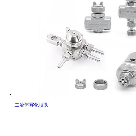
二流体雾化喷头