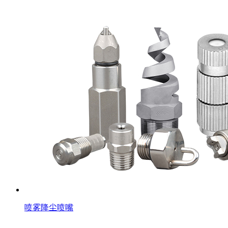
喷雾降尘喷嘴