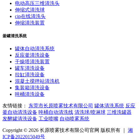
电动高压三维清洗头
伸缩式清洗球
cip在线清洗头
伸缩清洗装置
釜罐清洗系统
罐体自动清洗系统
反应釜清洗设备
干燥塔清洗装置
罐车清洗设备
拉缸清洗设备
混凝土搅拌站清洗机
集装箱清洗设备
吨桶清洗设备
友情链接：
东莞市长原喷雾技术有限公司
罐体清洗系统
反应
釜自动清洗设备
吨桶自动清洗线
清洗球/喷淋球
三维洗罐器
发酵罐清洗设备
工业喷嘴
自动喷雾系统
Copyright © 2026 长原喷雾技术有限公司官网 版权所有 ｜
湘
ICP备2022015049号