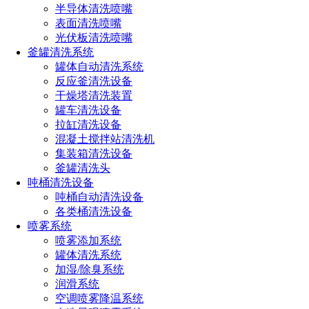
半导体清洗喷嘴
动喷淋杆等，采用我们的清洗喷淋球喷嘴，配合法兰喷淋杆，
表面清洗喷嘴
可实现上下提升清洗功能。
光伏板清洗喷嘴
釜罐清洗系统
需要注意的是，反应釜的材质、实验过程中使用的药品种
罐体自动清洗系统
类和状态也会影响选择清洗方法，因此需根据实际情况进行选
反应釜清洗设备
择。我们的技术工程师可以根据您的反应釜清洗工况，免费提
干燥塔清洗装置
供清洗方案。欢迎来电
191-1929-8456
（微信同号）。
罐车清洗设备
拉缸清洗设备
点击免费获取选型方案报价
混凝土搅拌站清洗机
集装箱清洗设备
釜罐清洗头
如您对长原产品有采购或者其他任何需求及疑问，请来电
吨桶清洗设备
或加微信沟通！电话：
191-1929-8456
（微信同号）
吨桶自动清洗设备
各类桶清洗设备
喷雾系统
上一篇：
怎样选取合适的喷淋球（喷淋球选型五大准则）
喷雾添加系统
下一篇：
反应釜清洗流程步骤详解：轻松解决不同污染物的问
罐体清洗系统
题
加湿/除臭系统
润滑系统
热门文章
空调喷雾降温系统