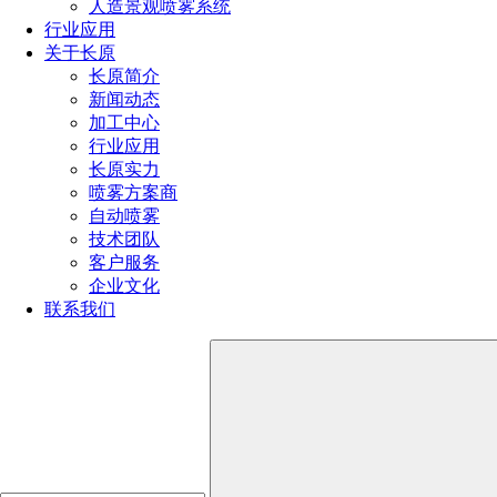
人造景观喷雾系统
喷嘴规格型号参数（附：选择合适喷嘴的4个小技巧）
行业应用
喷嘴的规格和型号选择方法（超详细喷嘴选型方法）
关于长原
消防喷头型号类型及其应用大全（不同环境消防喷头的
长原简介
选型技巧）
新闻动态
喷雾器喷头的种类有哪些型号（雾化喷头哪种效果最好
加工中心
用）
行业应用
喷头的种类有哪些（喷头分类全解析）
长原实力
喷雾方案商
自动喷雾
全国服务热线
技术团队
客户服务
191-1929-8456
企业文化
联系我们
产品推荐