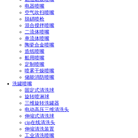
电器喷嘴
空气吹扫喷嘴
脱硝喷枪
混合搅拌喷嘴
二流体喷嘴
单流体喷嘴
陶瓷合金喷嘴
造纸喷嘴
船用喷嘴
定制喷嘴
喷雾干燥喷嘴
1、固定式清洗球：固定喷淋球通过大量的小孔喷射很多
储能消防喷嘴
水柱来清洗反应釜内壁。
洗罐喷嘴
2、旋转喷淋球：采用双排轴承，可任意方向安装，自清
固定式清洗球
洗自润滑设计，符合卫生级要求，独特的开口设计可实现360°
旋转喷淋球
无死角清洗，特别是对喷淋杆自身及顶部也可清洗干净。
三维旋转洗罐器
电动高压三维清洗头
3、三维清洗喷嘴：中高压水射流三维旋转喷头由于内部
伸缩式清洗球
采用了多级行星减速，压力运行平稳，轴向和径向按设定轨迹
cip在线清洗头
同时旋转，真正实现反应釜360°全覆盖清洗。
伸缩清洗装置
工业清洗喷嘴
4、法兰喷淋杆：有自清洗喷淋杆、自动刷型喷淋杆、移