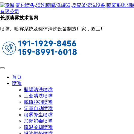
新闻动态
当前位置：
首页
关于长原
新闻动态
长原喷雾技术官网
反应釜用什么清洗（反应釜的4种清洗方
喷嘴、喷雾系统及罐体清洗设备制造厂家，双工厂
法）
2023-05-31 10:10:38
阅读量：2034
反应釜是一种用于化学反应的容器，其内部通常会残留一
些化学药品和废渣等杂质。这些杂质，如果不能及时清洗，将
会影响到实验结果和反应釜的性能。为了保障实验工作和延长
首页
反应釜使用寿命，以下是一些反应釜的清洗设备：
喷嘴
瓶罐清洗喷嘴
工业清洗喷嘴
脱硫脱硝喷嘴
定量自动喷嘴
喷雾降尘喷嘴
加湿消毒喷嘴
降温冷却喷嘴
燃油燃烧喷嘴