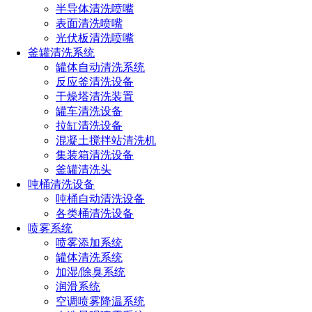
双流体喷嘴相对较为复杂且不易于维护。但是，它们可用
半导体清洗喷嘴
于单流体喷嘴无法完成的应用。如其名称所示，双流体喷嘴使
表面清洗喷嘴
用两种或更多类型的液体来形成喷雾。通过组合不同的流体，
光伏板清洗喷嘴
可调整成为特定范围内的喷洒颗粒大小。双流体喷嘴常用于医
釜罐清洗系统
疗、农业、工业和航空领域。该技术也可用于生产喷墨打印机
罐体自动清洗系统
等设备。
反应釜清洗设备
干燥塔清洗装置
因此，在选择单流体或双流体喷嘴时，我们需要考虑其用
罐车清洗设备
途以及优点和缺点。对于需要分别以不同的方式处理不同材料
拉缸清洗设备
的任务，双流体喷嘴可能是更好的选择。而单流体喷嘴则在一
混凝土搅拌站清洗机
些其他场景中非常有效。我们必须权衡其利弊，并根据自己的
集装箱清洗设备
需求进行选择。
釜罐清洗头
吨桶清洗设备
点击免费获取选型方案报价
吨桶自动清洗设备
各类桶清洗设备
喷雾系统
如您对长原产品有采购或者其他任何需求及疑问，请来电
喷雾添加系统
或加微信沟通！电话：
191-1929-8456
（微信同号）
罐体清洗系统
加湿/除臭系统
润滑系统
上一篇：
双流体喷嘴工作原理介绍（双流体喷嘴原理解析）
空调喷雾降温系统