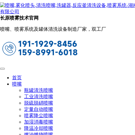
新闻动态
当前位置：
首页
关于长原
新闻动态
长原喷雾技术官网
单流体喷嘴VS双流体喷嘴（单流体与双
喷嘴、喷雾系统及罐体清洗设备制造厂家，双工厂
流体喷嘴区别比较）
2023-05-22 09:40:30
阅读量：2793
喷嘴通常是用于将液体或气体通过，达到将液体或气体转
化为细小颗粒的目的。在喷嘴领域中，单流体和双流体喷嘴都
拥有其独特的优点和缺点。以下将比较单流体和双流体喷嘴之
首页
间的区别。
喷嘴
瓶罐清洗喷嘴
工业清洗喷嘴
脱硫脱硝喷嘴
定量自动喷嘴
喷雾降尘喷嘴
加湿消毒喷嘴
降温冷却喷嘴
燃油燃烧喷嘴