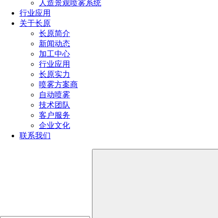
下一篇：
了解雾化喷嘴的工作原理（雾化喷嘴原理详解）
人造景观喷雾系统
行业应用
热门文章
关于长原
长原简介
喷嘴规格型号参数（附：选择合适喷嘴的4个小技巧）
新闻动态
喷嘴的规格和型号选择方法（超详细喷嘴选型方法）
加工中心
消防喷头型号类型及其应用大全（不同环境消防喷头的
行业应用
选型技巧）
长原实力
喷雾器喷头的种类有哪些型号（雾化喷头哪种效果最好
喷雾方案商
用）
自动喷雾
喷头的种类有哪些（喷头分类全解析）
技术团队
客户服务
企业文化
全国服务热线
联系我们
191-1929-8456
产品推荐