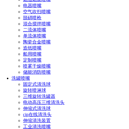
电器喷嘴
空气吹扫喷嘴
脱硝喷枪
混合搅拌喷嘴
二流体喷嘴
单流体喷嘴
陶瓷合金喷嘴
造纸喷嘴
船用喷嘴
定制喷嘴
喷雾干燥喷嘴
单流体喷嘴
储能消防喷嘴
单流体喷嘴是最基本的喷嘴类型之一。它使用一种液体，
洗罐喷嘴
通常是水，来形成喷雾。单流体喷嘴较简单并易于维护。它们
固定式清洗球
可供许多应用使用，例如清洁、农业、艺术等。单流体喷嘴的
旋转喷淋球
用途可能会受到一些限制。它不适用于某些需要两个或更多材
三维旋转洗罐器
料的任务。例如，在进行农业喷洒时，需要将肥料和杀虫剂同
电动高压三维清洗头
时喷洒到植物上，但无法通过单流体喷嘴完成此任务。
伸缩式清洗球
cip在线清洗头
双流体喷嘴
伸缩清洗装置
工业清洗喷嘴