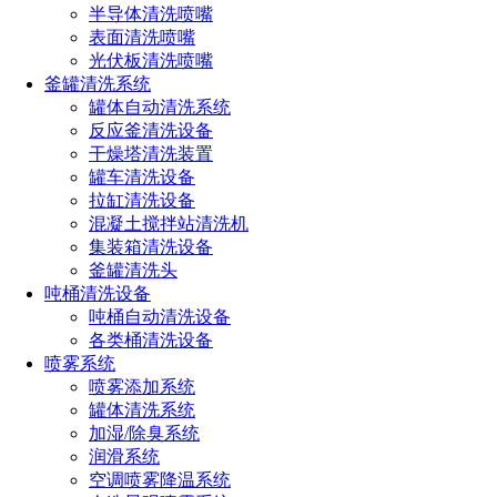
使得石油化工原料等物质更加均匀地分布、渗透，提高反应效
半导体清洗喷嘴
率，从而提高整个生产过程的经济效益。
表面清洗喷嘴
光伏板清洗喷嘴
随着科技的发展和人们对环保的重视，双流体喷嘴也在不
釜罐清洗系统
断进行技术创新和改进，如更换耐酸碱材料，以满足不同的生
罐体自动清洗系统
产需求和环保要求。因此，双流体喷嘴在石油化工行业中的未
反应釜清洗设备
来前景是非常广阔的。
干燥塔清洗装置
罐车清洗设备
拉缸清洗设备
点击免费获取选型方案报价
混凝土搅拌站清洗机
集装箱清洗设备
釜罐清洗头
如您对长原产品有采购或者其他任何需求及疑问，请来电
吨桶清洗设备
或加微信沟通！电话：
191-1929-8456
（微信同号）
吨桶自动清洗设备
各类桶清洗设备
喷雾系统
上一篇：
空气雾化二流体喷嘴的优缺点（探究二流体喷嘴性能
喷雾添加系统
表现）
罐体清洗系统
下一篇：
双流体喷嘴多少钱一个（2023年双流体喷嘴价格咨
加湿/除臭系统
询）
润滑系统
空调喷雾降温系统
热门文章