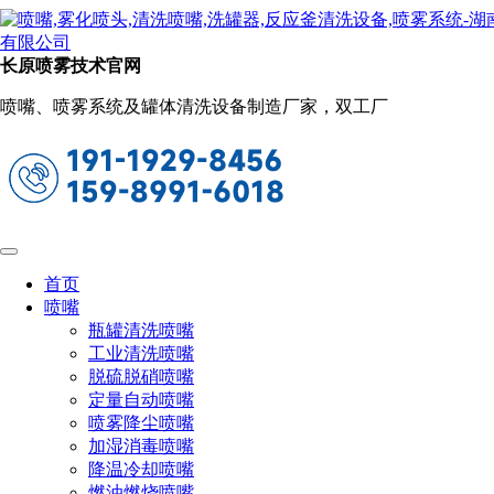
新闻动态
当前位置：
首页
关于长原
新闻动态
长原喷雾技术官网
双流体喷嘴在石油化工中的用途（剖析双
喷嘴、喷雾系统及罐体清洗设备制造厂家，双工厂
流体喷嘴喷头结构）
2023-05-19 10:10:19
阅读量：1055
双流体喷嘴
是一种常用于石油化工行业的装备，在喷涂、
冷却等领域都有重要的应用。接下来，我们将剖析双流体喷嘴
喷头结构。
首页
喷嘴
瓶罐清洗喷嘴
工业清洗喷嘴
脱硫脱硝喷嘴
定量自动喷嘴
喷雾降尘喷嘴
加湿消毒喷嘴
降温冷却喷嘴
燃油燃烧喷嘴