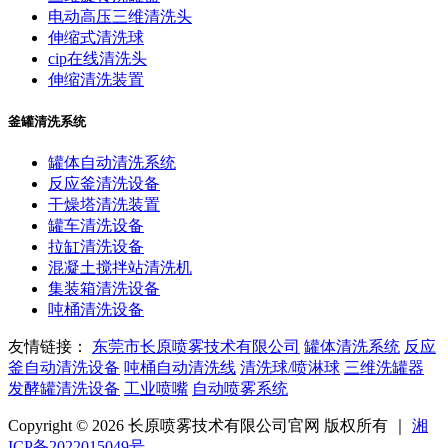
电动高压三维清洗头
伸缩式清洗球
cip在线清洗头
伸缩清洗装置
釜罐清洗系统
罐体自动清洗系统
反应釜清洗设备
干燥塔清洗装置
罐车清洗设备
拉缸清洗设备
混凝土搅拌站清洗机
集装箱清洗设备
吨桶清洗设备
友情链接：
东莞市长原喷雾技术有限公司
罐体清洗系统
反应
釜自动清洗设备
吨桶自动清洗线
清洗球/喷淋球
三维洗罐器
发酵罐清洗设备
工业喷嘴
自动喷雾系统
Copyright © 2026 长原喷雾技术有限公司官网 版权所有 ｜
湘
ICP备2022015049号