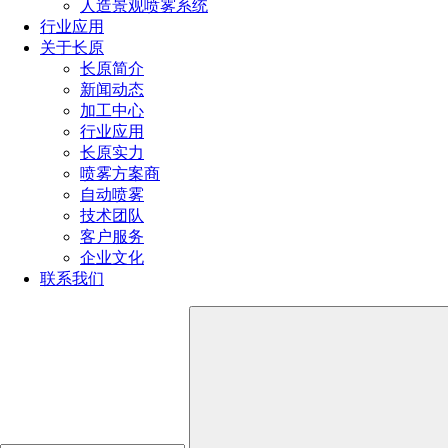
人造景观喷雾系统
行业应用
喷嘴规格型号参数（附：选择合适喷嘴的4个小技巧）
关于长原
喷嘴的规格和型号选择方法（超详细喷嘴选型方法）
长原简介
消防喷头型号类型及其应用大全（不同环境消防喷头的
新闻动态
选型技巧）
加工中心
喷雾器喷头的种类有哪些型号（雾化喷头哪种效果最好
行业应用
用）
长原实力
喷头的种类有哪些（喷头分类全解析）
喷雾方案商
自动喷雾
技术团队
全国服务热线
客户服务
191-1929-8456
企业文化
联系我们
产品推荐