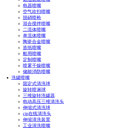
电器喷嘴
空气吹扫喷嘴
脱硝喷枪
混合搅拌喷嘴
二流体喷嘴
单流体喷嘴
陶瓷合金喷嘴
造纸喷嘴
船用喷嘴
定制喷嘴
双流体喷嘴由进口口、内腔、出口口和双气动流道组成。
喷雾干燥喷嘴
其中，内腔是一个环形结构，贯穿整个喷嘴，可以实现两种不
储能消防喷嘴
同的流体混合。进口口是连接混合器和压机的通道，将混合后
洗罐喷嘴
的气体推动，使其喷出。
固定式清洗球
双流体喷嘴喷头的结构设计非常精细，能够达到很高的喷
旋转喷淋球
雾效果。而在石油化工行业，其主要应用是在喷涂方面。这种
三维旋转洗罐器
喷嘴可以将颗粒分散地喷涂在被处理物品表面上，再经过干
电动高压三维清洗头
燥、烘烤等一系列工艺后，就能够达到预期的效果。
伸缩式清洗球
cip在线清洗头
此外，在油气处理行业中，双流体喷嘴也是非常重要的一
伸缩清洗装置
个组成部分。将混合后的液体通过双流体喷嘴进行喷洒，能够
工业清洗喷嘴