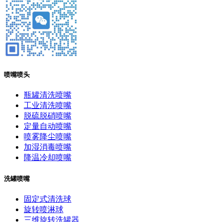
喷嘴喷头
瓶罐清洗喷嘴
工业清洗喷嘴
脱硫脱硝喷嘴
定量自动喷嘴
喷雾降尘喷嘴
加湿消毒喷嘴
降温冷却喷嘴
洗罐喷嘴
固定式清洗球
旋转喷淋球
三维旋转洗罐器