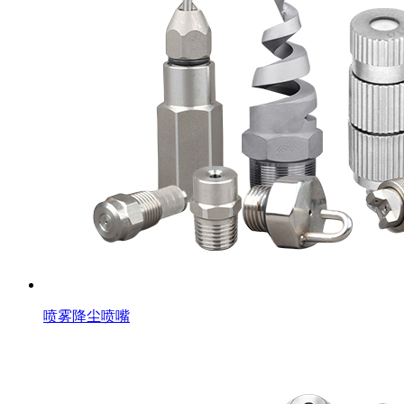
喷雾降尘喷嘴