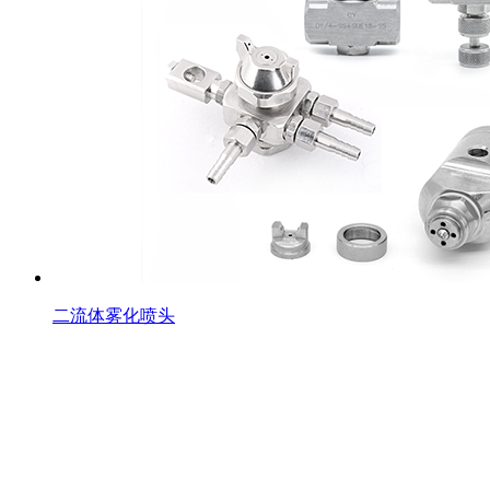
二流体雾化喷头