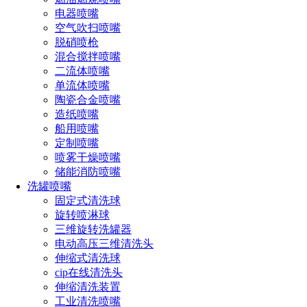
不宜过大，一般适用于3bar以下。
电器喷嘴
空气吹扫喷嘴
3.陶瓷材质（Ceramic）：适用于腐蚀性液体的喷淋，在
脱硝喷枪
酸、碱介质中具有较强的抗腐蚀、耐高温性能。一般适用于
混合搅拌喷嘴
50℃以下的条件，压力不宜过大。
二流体喷嘴
单流体喷嘴
4.铝材质（Aluminum）：适用于PH值较低的液体，具有
陶瓷合金喷嘴
良好的防腐、耐磨、耐酸碱性能。温度不宜过高，一般适用于
造纸喷嘴
100℃以下。压力不宜过大，一般适用于20bar以下。
船用喷嘴
5.黄铜材质（Brass）：适用于中、高温度的液体喷淋。具
定制喷嘴
有耐腐蚀性能，温度适用范围为-10℃~120℃，压力一般适用
喷雾干燥喷嘴
于30bar以下。
储能消防喷嘴
洗罐喷嘴
6.钛合金材质（Titanium Alloy）：适用于耐蚀性要求高或
固定式清洗球
是具有特殊添加剂或药品的液体喷淋。温度适用范围
旋转喷淋球
为-20℃~200℃，压力适用范围为50bar以下。
三维旋转洗罐器
电动高压三维清洗头
在选择水雾喷头材质时，需要结合具体喷淋介质、工作条
伸缩式清洗球
件来确定材质种类，以保证喷淋效果和延长喷头使用寿命。
cip在线清洗头
伸缩清洗装置
工业清洗喷嘴
点击免费获取选型方案报价