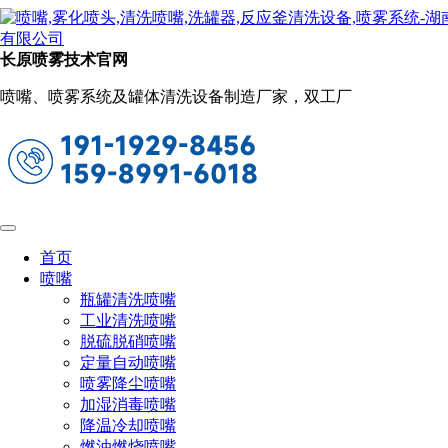
新闻动态
当前位置：
首页
关于长原
新闻动态
长原喷雾技术官网
水雾喷头材质选择指南（不同材质适合的
喷嘴、喷雾系统及罐体清洗设备制造厂家，双工厂
液体、温度和压力）
2023-05-15 09:48:00
阅读量：3684
水雾喷头
是一种应用广泛的喷头类型，主要用于各种消防
和工业应用场合。水雾喷头通常由不锈钢、铜合金、陶瓷等材
质制成，具有耐腐蚀、耐磨损、耐高温等特点。
首页
喷嘴
在选择水雾喷头时，材质是非常重要的因素。不同的材质
瓶罐清洗喷嘴
适合不同种类的液体、温度和压力。下面是针对常用水雾喷头
工业清洗喷嘴
材质的选择指南：
脱硫脱硝喷嘴
1.不锈钢材质（Stainless Steel）：适合各种液体、温度高
定量自动喷嘴
达200℃、压力高达50bar。
喷雾降尘喷嘴
加湿消毒喷嘴
2.塑料材质（Plastic）：适用于低酸碱度的液体，如水、
降温冷却喷嘴
清洁剂等。温度不宜过高，一般适用于-20℃~60℃之间。压力
燃油燃烧喷嘴