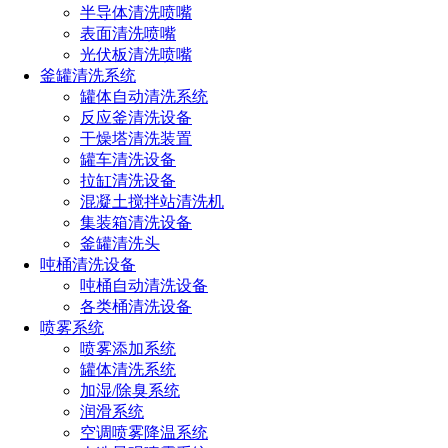
半导体清洗喷嘴
表面清洗喷嘴
光伏板清洗喷嘴
如您对长原产品有采购或者其他任何需求及疑问，请来电
釜罐清洗系统
或加微信沟通！电话：
191-1929-8456
（微信同号）
罐体自动清洗系统
反应釜清洗设备
干燥塔清洗装置
上一篇：
脱硫喷嘴选型指南（需要着重考虑的四个参数）
罐车清洗设备
下一篇：
火箭喷嘴的原理与应用（科普火箭发射技术）
拉缸清洗设备
混凝土搅拌站清洗机
热门文章
集装箱清洗设备
釜罐清洗头
喷嘴规格型号参数（附：选择合适喷嘴的4个小技巧）
吨桶清洗设备
喷嘴的规格和型号选择方法（超详细喷嘴选型方法）
吨桶自动清洗设备
消防喷头型号类型及其应用大全（不同环境消防喷头的
各类桶清洗设备
选型技巧）
喷雾系统
喷雾器喷头的种类有哪些型号（雾化喷头哪种效果最好
喷雾添加系统
用）
罐体清洗系统
喷头的种类有哪些（喷头分类全解析）
加湿/除臭系统
润滑系统
空调喷雾降温系统
全国服务热线