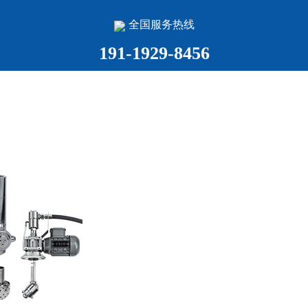
全国服务热线
191-1929-8456