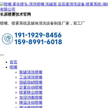
新闻动态
当前位置：
首页
关于长原
新闻动态
长原喷雾技术官网
高压喷枪喷嘴结构
喷嘴、喷雾系统及罐体清洗设备制造厂家，双工厂
2022-09-30 15:18:21
阅读量：1174
高压清洗机喷枪的喷嘴结构形式的不同，我们可以把喷枪
分为以下四种，它们分别是：集束喷枪、平衡喷枪、长喷枪、
短喷枪。下面就为大家介绍一下它们的具体用途。
首页
喷嘴
一)集束喷枪，为了进行大面积的清洗，可以使喷嘴安置
瓶罐清洗喷嘴
在圆柱端面上，也可以将
扇形喷嘴
依次排列在一段直管上，这
工业清洗喷嘴
样产生的多结束射流,清洗设备，就增大了清洗的覆盖面积。
脱硫脱硝喷嘴
定量自动喷嘴
喷雾降尘喷嘴
二)平衡喷枪，这是一种无后力喷枪，非常适合立面高位
加湿消毒喷嘴
清洗作业。
降温冷却喷嘴
燃油燃烧喷嘴