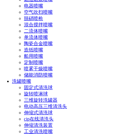
电器喷嘴
三)长喷枪，顾名思义,高压清洗机，其构造比较大，除了
空气吹扫喷嘴
一般的刚性长喷枪之外，喷头固定在内经是4.8-25.4米的柔性
脱硝喷枪
喷杆或刚性喷杆还可以和喷枪联合使用。
混合搅拌喷嘴
二流体喷嘴
单流体喷嘴
陶瓷合金喷嘴
四)短喷枪，显而易见，其构造小巧玲珑，可依据不同的
造纸喷嘴
清洗物体，任意调控成所需要的射流，这种喷枪可以根据冲击
船用喷嘴
力的大小喷出三种射流，它们分别是；软雾、硬雾和冲击水
定制喷嘴
柱。软雾射流的射程能达半米范围之内，其冲击力有些微弱，
喷雾干燥喷嘴
适合用来清洗承压较小的物体和玻璃，然而冲击水柱的有效射
储能消防喷嘴
程竟然可以达12米之多，其冲击力度很大，可以用来清洗粘结
洗罐喷嘴
较硬的表面污垢。硬物射流的射程可在半米和十二米之间根据
固定式清洗球
需要调节，可以用来清洗汽车外壳和建筑物表面以及能够承受
旋转喷淋球
一定压力的其他物体。
三维旋转洗罐器
电动高压三维清洗头
伸缩式清洗球
在具体的运用中，高压清洗机操作人员可以根据不同的需
cip在线清洗头
要，来选择不同的喷枪来进行清洗作业，其工作效率自然就会
伸缩清洗装置
大大提高许多。
工业清洗喷嘴