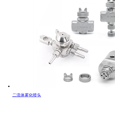
二流体雾化喷头