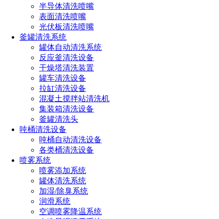
半导体清洗喷嘴
表面清洗喷嘴
光伏板清洗喷嘴
点击免费获取选型方案报价
釜罐清洗系统
罐体自动清洗系统
反应釜清洗设备
干燥塔清洗装置
如您对长原产品有采购或者其他任何需求及疑问，请来电
罐车清洗设备
或加微信沟通！电话：
191-1929-8456
（微信同号）
拉缸清洗设备
混凝土搅拌站清洗机
上一篇：
如何选择高压加湿器喷嘴
集装箱清洗设备
下一篇：
高压喷雾降温工作原理
釜罐清洗头
吨桶清洗设备
吨桶自动清洗设备
热门文章
各类桶清洗设备
喷嘴规格型号参数（附：选择合适喷嘴的4个小技巧）
喷雾系统
喷嘴的规格和型号选择方法（超详细喷嘴选型方法）
喷雾添加系统
消防喷头型号类型及其应用大全（不同环境消防喷头的
罐体清洗系统
选型技巧）
加湿/除臭系统
喷雾器喷头的种类有哪些型号（雾化喷头哪种效果最好
润滑系统
用）
空调喷雾降温系统