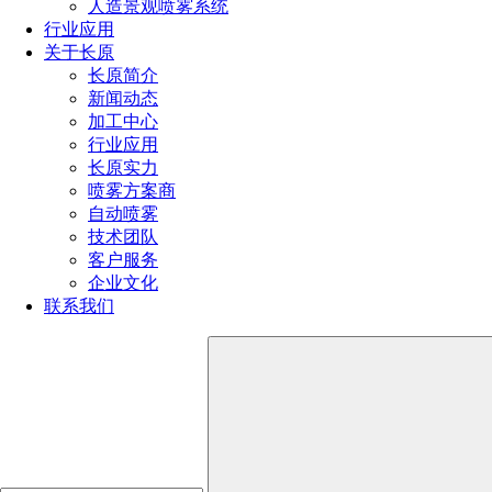
喷头的种类有哪些（喷头分类全解析）
人造景观喷雾系统
行业应用
关于长原
全国服务热线
长原简介
新闻动态
191-1929-8456
加工中心
行业应用
长原实力
产品推荐
喷雾方案商
自动喷雾
技术团队
客户服务
企业文化
联系我们