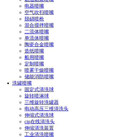
电器喷嘴
实验室中通常都会放很多的化学试剂，还有很多的化学容
空气吹扫喷嘴
器等，化学实验室通常都是很容易产生危险的，一旦有一点火
脱硝喷枪
花，就有可能会让实验室产生爆炸的事故。小流量精细雾化喷
混合搅拌喷嘴
嘴保护设备的作用就很重要了，通过雾化喷嘴对实验室的环境
二流体喷嘴
进行加湿，从而来增加实验室中的空气湿度，空气湿度一上
单流体喷嘴
去，就不会这么容易产生静电了，没有了静电的危害，实验室
陶瓷合金喷嘴
就安全了，这是小流量精细雾化喷嘴在物品保存中使用的好
造纸喷嘴
处。
船用喷嘴
定制喷嘴
喷雾干燥喷嘴
小流量精细雾化喷嘴应用电子元器件加湿领域详解，小编
储能消防喷嘴
作了以上的一些总结，在很多的农业加湿中，如蘑菇菌类的种
洗罐喷嘴
植加湿，这些也都是需要用到小流量精细雾化喷嘴的。
固定式清洗球
旋转喷淋球
三维旋转洗罐器
电动高压三维清洗头
伸缩式清洗球
点击免费获取选型方案报价
cip在线清洗头
伸缩清洗装置
工业清洗喷嘴
如您对长原产品有采购或者其他任何需求及疑问，请来电