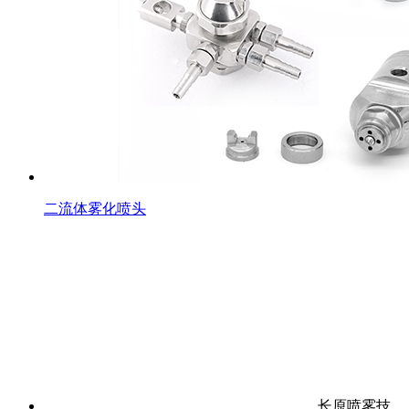
二流体雾化喷头
长原喷雾技