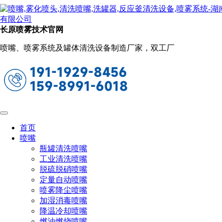
新闻动态
当前位置：
首页
关于长原
新闻动态
长原喷雾技术官网
电子元器件为什么加雾化喷嘴加湿
喷嘴、喷雾系统及罐体清洗设备制造厂家，双工厂
2022-09-24 15:34:32
阅读量：901
在很多的容易产生静电的地方，我们通常就需要将其电子
元器件加湿来进行除静电，这种除静电加湿的作用，我将其称
为小流量精细雾化喷嘴除静电。像很多的加工厂，如印刷厂、
纺织厂、面粉加工厂等，这些在作业时容易干燥的地方，都是
很容易产生静电的。
首页
喷嘴
瓶罐清洗喷嘴
工业清洗喷嘴
静电的产生是对这些加工制品非常不利的，像纺织物，一
脱硫脱硝喷嘴
旦在加工作业时产生静电，就会让衣物出现线头断裂的情况，
定量自动喷嘴
我们可以采取措施来进行加湿，比如安装雾化喷嘴，在工厂加
喷雾降尘喷嘴
工的时候就能够加湿进行雾化了，这样就能在一定程度上对加
加湿消毒喷嘴
工制品进行保护了。
降温冷却喷嘴
燃油燃烧喷嘴