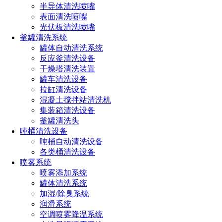
半导体清洗喷嘴
或加微信沟通！电话：
191-1929-8456
（微信同号）
表面清洗喷嘴
光伏板清洗喷嘴
釜罐清洗系统
上一篇：
电子厂房为什么需要使用喷嘴？
罐体自动清洗系统
下一篇：
定期清洁喷嘴的好处
反应釜清洗设备
干燥塔清洗装置
热门文章
罐车清洗设备
拉缸清洗设备
喷嘴规格型号参数（附：选择合适喷嘴的4个小技巧）
混凝土搅拌站清洗机
喷嘴的规格和型号选择方法（超详细喷嘴选型方法）
集装箱清洗设备
消防喷头型号类型及其应用大全（不同环境消防喷头的
釜罐清洗头
选型技巧）
吨桶清洗设备
喷雾器喷头的种类有哪些型号（雾化喷头哪种效果最好
吨桶自动清洗设备
用）
各类桶清洗设备
喷头的种类有哪些（喷头分类全解析）
喷雾系统
喷雾添加系统
罐体清洗系统
全国服务热线
加湿/除臭系统
191-1929-8456
润滑系统
空调喷雾降温系统