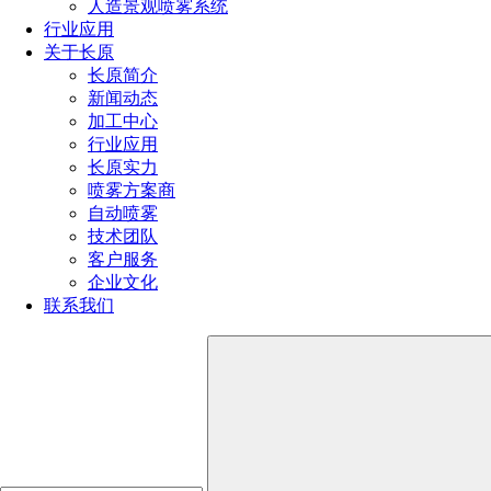
人造景观喷雾系统
行业应用
关于长原
长原简介
低压精细雾化喷嘴应用领域
新闻动态
加工中心
行业应用
印刷厂加湿：低压精细雾化喷嘴对印刷厂进行喷雾加湿能
长原实力
有效消除静电、防止纸张伸缩变形、避免纸张起皱、降低印刷
喷雾方案商
车间的粉尘、防止纸张套色等等，能有效的提高印刷质量，改
自动喷雾
善印车间的空气环境，为企业带来经济效益。
技术团队
客户服务
企业文化
低压精细雾化喷嘴是一款典型的景观造雾加湿雾化喷嘴,
联系我们
喷出的人工造雾景观使人类文化和大自然相结合，能满足人们
渴望回归自然的心。人工造雾设备对于旅游景点的开发与设计
来说，具有极大的市场优势，能使游客产生吸引力，景观造雾
加湿雾化喷嘴为许多旅游景点带来了经济效益。景观造雾加湿
雾化喷嘴产生的雾气可随着风的大小飘动，能与自然环境融为
一体，具有观赏性。低压精细雾化喷嘴被广泛应用于广景观造
雾，除尘，厂房加湿降温等方面。