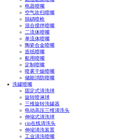
片，红宝石片喷嘴结构：多件组合,内含防滴漏装置
电器喷嘴
空气吹扫喷嘴
脱硝喷枪
喷雾形状：产生精细雾化效果
混合搅拌喷嘴
二流体喷嘴
单流体喷嘴
陶瓷合金喷嘴
喷雾角度：45-90度
造纸喷嘴
船用喷嘴
定制喷嘴
喷嘴流量：0.0125-0.24升/分(20-100巴
喷雾干燥喷嘴
储能消防喷嘴
洗罐喷嘴
固定式清洗球
低压精细雾化喷嘴接口类型：
旋转喷淋球
三维旋转洗罐器
电动高压三维清洗头
螺纹标准：标准英制锥管螺纹bspt、美制锥管螺纹NPT,外
伸缩式清洗球
螺纹接头
cip在线清洗头
伸缩清洗装置
工业清洗喷嘴