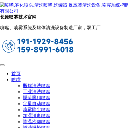
新闻动态
当前位置：
首页
关于长原
新闻动态
长原喷雾技术官网
低压精细雾化喷嘴有哪些喷嘴
喷嘴、喷雾系统及罐体清洗设备制造厂家，双工厂
2022-09-21 17:37:31
阅读量：1089
低压精细雾化喷嘴包括FD精细雾化防滴漏喷嘴，FE塑胶
精细雾化喷嘴和AAZ精细雾化喷嘴三种，低压加湿精细雾化
喷嘴能喷射出非常细小的雾化颗粒，产生精细的雾化效果,喷
雾角度从45-90度,雾化颗粒大小为10-50微米左右.低压加湿精
细雾化喷嘴内部有不锈钢喷嘴蕊和导流叶片,装置有一个防滴
首页
漏装置,在20kg-120kg的水压下,液体高速流动在导流叶片中形
喷嘴
成离心旋涡喷出非常细小的雾化颗粒。
瓶罐清洗喷嘴
工业清洗喷嘴
脱硫脱硝喷嘴
定量自动喷嘴
低压精细雾化喷嘴的规格：
喷雾降尘喷嘴
加湿消毒喷嘴
降温冷却喷嘴
喷嘴材质：黄铜,304/316不锈钢主体,喷头镶陶瓷片,不锈钢
燃油燃烧喷嘴