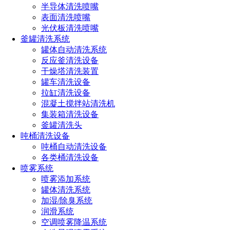
低压精细雾化喷嘴的特点
半导体清洗喷嘴
表面清洗喷嘴
光伏板清洗喷嘴
釜罐清洗系统
1、低压喷嘴空气的辅助就能进行喷雾,系统装置简单。能
罐体自动清洗系统
进行充分雾化使用成本低,喷雾效果好
反应釜清洗设备
干燥塔清洗装置
罐车清洗设备
2、喷嘴不会堵塞、不漏水,含有内旋式自动清洁,使用寿命
拉缸清洗设备
是同类喷嘴使用寿命的2倍多
混凝土搅拌站清洗机
集装箱清洗设备
釜罐清洗头
3、不需要高压，可以在低压的环境下进行雾化
吨桶清洗设备
吨桶自动清洗设备
各类桶清洗设备
喷雾系统
4、不会因为高压导致喷嘴磨损，低压精细雾化喷嘴属于
喷雾添加系统
单流体雾化喷嘴，不需要使用压缩空气
罐体清洗系统
加湿/除臭系统
润滑系统
5、含有防滴漏装置，能有效防止滴水漏水使印刷车间的
空调喷雾降温系统
纸张受潮