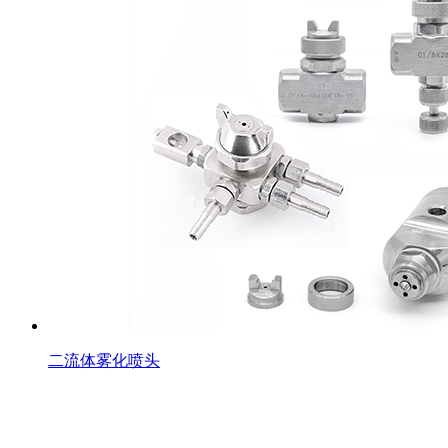
二流体雾化喷头