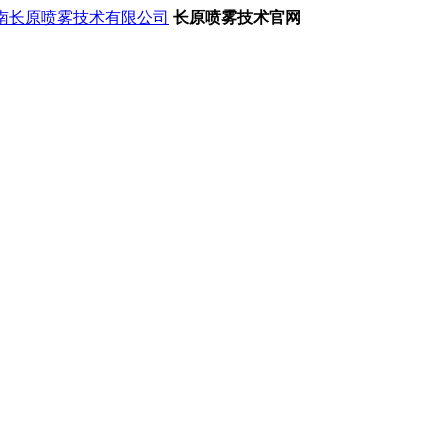
长原喷雾技术官网
于空气中的固体微粒。人类的生产活动和生活活动及自然界的
漂浮于作业场所（生产环境）中的固体微粒。