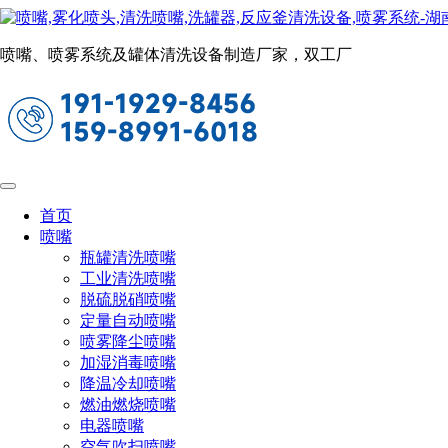
新闻动态
当前位置：
首页
关于长原
新闻动态
喷嘴、喷雾系统及罐体清洗设备制造厂家，双工厂
除尘喷嘴的应用范围
2022-09-19 17:03:08
阅读量：1012
粉尘是指以气溶胶状态或以烟雾状态存在的能较长时间漂浮
首页
喷嘴
生产性粉尘是专指在人类的生产活动中产生的能够较长时间
瓶罐清洗喷嘴
工业清洗喷嘴
脱硫脱硝喷嘴
生产性粉尘的分类
定量自动喷嘴
喷雾降尘喷嘴
加湿消毒喷嘴
无机粉尘－矿物性粉尘
降温冷却喷嘴
燃油燃烧喷嘴
电器喷嘴
空气吹扫喷嘴