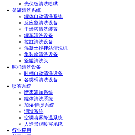
光伏板清洗喷嘴
釜罐清洗系统
生产性粉尘的来源根据生产方式分类
罐体自动清洗系统
反应釜清洗设备
干燥塔清洗装置
罐车清洗设备
固体物质的机械加工：粉碎、钻孔、研磨、切割等
拉缸清洗设备
混凝土搅拌站清洗机
集装箱清洗设备
固体物质的不完全燃烧：燃煤产生的煤烟雾
釜罐清洗头
吨桶清洗设备
吨桶自动清洗设备
各类桶清洗设备
固体加热时蒸汽的凝结：金属冶炼、铸造、电焊
喷雾系统
喷雾添加系统
罐体清洗系统
固体粉末的包装、搬运、混合、过筛等
加湿/除臭系统
润滑系统
空调喷雾降温系统
产生粉尘的行业
人造景观喷雾系统
行业应用