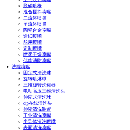
矽尘－一般指含游离Si0210%以上的矿物粉尘
脱硝喷枪
混合搅拌喷嘴
二流体喷嘴
矽酸盐尘－如：石棉、水泥、滑石、云母、高岭土
单流体喷嘴
陶瓷合金喷嘴
造纸喷嘴
船用喷嘴
含炭粉尘－煤尘、石墨、炭黑等
定制喷嘴
喷雾干燥喷嘴
储能消防喷嘴
金属粉尘－金属冶炼、电焊、切削、抛光
洗罐喷嘴
固定式清洗球
旋转喷淋球
人工无机粉尘－玻璃纤维、金刚砂、矿物棉
三维旋转洗罐器
电动高压三维清洗头
伸缩式清洗球
cip在线清洗头
有机粉尘(含动物性粉尘、植物性粉尘、人工合成有机粉尘
伸缩清洗装置
工业清洗喷嘴
半导体清洗喷嘴
混合性粉尘－无机与有机粉尘的混合尘。
表面清洗喷嘴