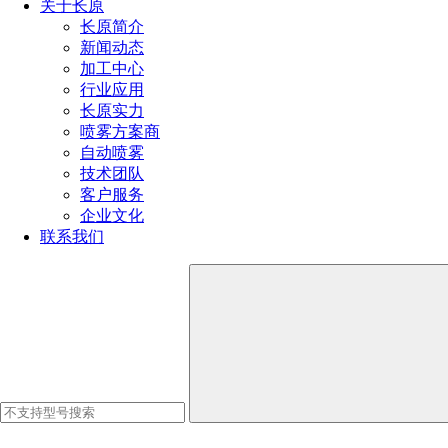
关于长原
长原简介
矿山开采业：金属矿山和非金属矿山的开采
新闻动态
加工中心
行业应用
机械加工业：铸造业
长原实力
喷雾方案商
自动喷雾
冶炼业：炼铁、炼钢等的矿石的粉碎、烧结、选矿
技术团队
客户服务
企业文化
联系我们
筑路业：铁路、公路修建中的隧道开凿及铺路
水电业：水电行业中的隧道开凿及运输
喷嘴喷雾不仅能用于冷却，也可以用于除尘。火力发电厂、
除尘、静电除尘、机械除尘、空气过滤以及湿法喷雾除尘等技