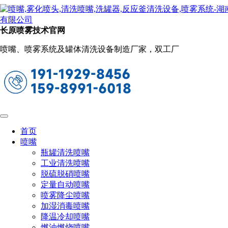
新闻动态
当前位置：
首页
关于长原
新闻动态
长原喷雾技术官网
空心锥形喷嘴和实心锥形喷嘴分别有什么
喷嘴、喷雾系统及罐体清洗设备制造厂家，双工厂
作用？
2022-08-29 16:58:15
阅读量：2131
空心锥形喷嘴的喷雾特徵：空心锥形喷嘴喷雾类型是一个
圆形液体环，此喷头喷雾类型一般通过进气口与
首页
喷嘴
旋流腔相切或通过一个紧靠嘴口上游的内部开槽叶片形成
瓶罐清洗喷嘴
的。旋转的液体在它离开喷嘴口时形成一个空心锥形形状。此
工业清洗喷嘴
种均匀的喷雾分布来源于独特的叶片设计和大而畅通的流道以
脱硫脱硝喷嘴
及优良的控制性能。
定量自动喷嘴
喷雾降尘喷嘴
加湿消毒喷嘴
降温冷却喷嘴
实心锥形喷嘴的喷雾特徵：实心锥形喷嘴喷雾类型是一个
燃油燃烧喷嘴
完全覆盖区域为方形、圆形、椭圆形，完全充满喷雾液滴。此