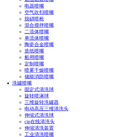
电器喷嘴
喷头喷雾类型通常是利用内部叶片形成的，此叶片使液体在喷
空气吹扫喷嘴
嘴口之产获得可控制的湍流，利用雾化或微细
喷雾喷嘴
的集管
脱硝喷枪
排列即可获得实心锥形覆盖，此类喷嘴能产生分布均匀，液滴
混合搅拌喷嘴
大小为小到中等的喷雾并且还具有大而畅通的流通道，能减少
二流体喷嘴
或消除阻塞现象。
单流体喷嘴
陶瓷合金喷嘴
造纸喷嘴
实心锥形喷嘴的一般应用如下：
船用喷嘴
定制喷嘴
喷雾干燥喷嘴
1）、印制电路板化学清洗、金属部件磷化、制镜工艺中
储能消防喷嘴
的渡银、汽车淋雨试验、高压洗涤；
洗罐喷嘴
固定式清洗球
旋转喷淋球
三维旋转洗罐器
2）、淬火与冷却、防火、灭火、灭尘控制；
电动高压三维清洗头
伸缩式清洗球
cip在线清洗头
3）、造纸厂的网辊清洗、食品业之饮料瓶清洗、脱泡、
伸缩清洗装置
喷淋应用；
工业清洗喷嘴