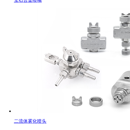
宝石合金喷嘴
二流体雾化喷头