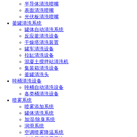
半导体清洗喷嘴
表面清洗喷嘴
4）氧化氮（NOX）控制、二氧化硫（SO2）祛除；
光伏板清洗喷嘴
釜罐清洗系统
罐体自动清洗系统
反应釜清洗设备
5）废气洗涤、炼钢连铸冷却、管道及清洗塔中的气，
干燥塔清洗装置
罐车清洗设备
拉缸清洗设备
空心锥形喷嘴的一般应用如下：
混凝土搅拌站清洗机
集装箱清洗设备
釜罐清洗头
吨桶清洗设备
1）、水充气、盐水喷流；
吨桶自动清洗设备
各类桶清洗设备
喷雾系统
2）、祛除产品上的油渍、易散灰尘的清除与控制；
喷雾添加系统
罐体清洗系统
加湿/除臭系统
3）、气体冷却、水冷却、金属处理；
润滑系统
空调喷雾降温系统