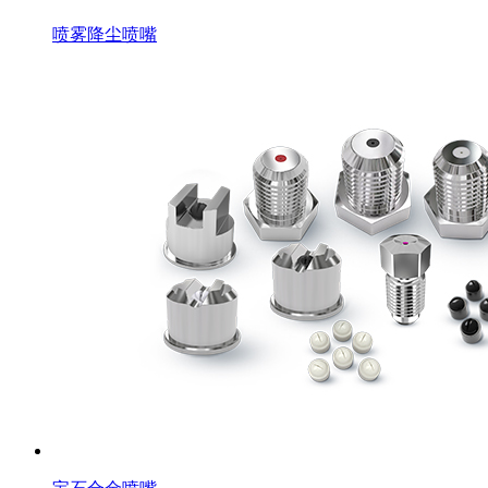
喷雾降尘喷嘴