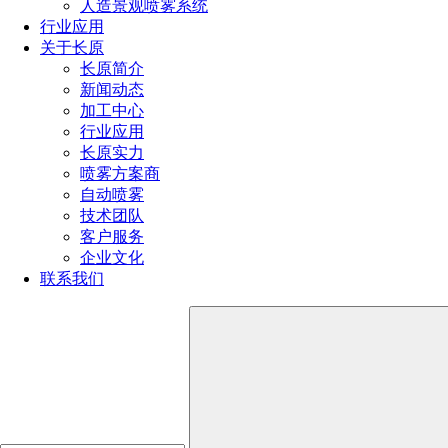
人造景观喷雾系统
行业应用
4）、洗涤气体和空气，以祛除飞尘和其他燃烧产物。
关于长原
长原简介
新闻动态
加工中心
点击免费获取选型方案报价
行业应用
长原实力
喷雾方案商
如您对长原产品有采购或者其他任何需求及疑问，请来电
自动喷雾
或加微信沟通！电话：
191-1929-8456
（微信同号）
技术团队
客户服务
企业文化
上一篇：
雾化喷嘴的设计特点
联系我们
下一篇：
雾化喷头喷嘴选型怎么选？
热门文章
喷嘴规格型号参数（附：选择合适喷嘴的4个小技巧）
喷嘴的规格和型号选择方法（超详细喷嘴选型方法）
消防喷头型号类型及其应用大全（不同环境消防喷头的
选型技巧）