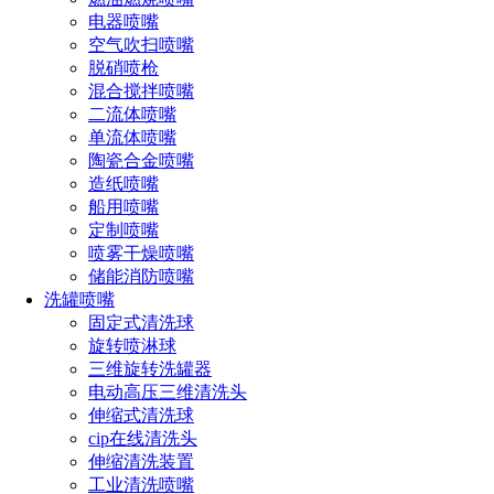
槽罐车清洗喷头工作原理
电器喷嘴
空气吹扫喷嘴
高压水进入喷头内部、水流驱动旋转机构、喷嘴形成高速喷射
脱硝喷枪
水束、喷射水流覆盖罐体内壁
混合搅拌喷嘴
旋转喷头通常能够实现360°全覆盖清洗，水流不断冲刷罐壁，
二流体喷嘴
从而将附着的残留物、沉积物冲洗干净。
单流体喷嘴
陶瓷合金喷嘴
可以通过PLC控制，实现自动清洗流程，提高作业效率。
造纸喷嘴
船用喷嘴
槽车清洗喷嘴广泛应用于化工行业(化学原料运输罐车)、食品
定制喷嘴
行业(食用油、糖浆运输罐车)、石油行业(油罐车)、医药行业
喷雾干燥喷嘴
(液体药品运输)、新能源行业(化工液体运输)
储能消防喷嘴
洗罐喷嘴
这些行业对清洁度要求较高，使用自动清洗喷头能够有效保证
固定式清洗球
运输安全和产品质量。
旋转喷淋球
在选择槽车清洗喷头时，需要重点考虑罐体尺寸和结构、清洗
三维旋转洗罐器
压力要求、喷射角度和覆盖范围、清洗介质类型及安装方式
电动高压三维清洗头
伸缩式清洗球
cip在线清洗头
点击免费获取选型方案报价
伸缩清洗装置
工业清洗喷嘴