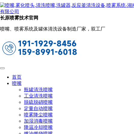
新闻动态
当前位置：
首页
关于长原
新闻动态
长原喷雾技术官网
槽罐车清洗喷头的工作原理及行业应用解
喷嘴、喷雾系统及罐体清洗设备制造厂家，双工厂
析
2026-03-10 10:10:11
阅读量：83
在化工、食品、石油运输等行业中，槽罐车承担着液体原料和
产品运输的重要任务。由于罐车内部长期运输不同介质，容易
产生残留、沉积物或粘附物，因此必须进行彻底清洗。
首页
喷嘴
槽罐车清洗喷头是一种安装在罐体内部或清洗设备中的高压旋
瓶罐清洗喷嘴
转喷射装置。通过高压水流驱动喷头旋转，形成多角度喷射水
工业清洗喷嘴
流，实现对罐车内壁的全面冲洗。
脱硫脱硝喷嘴
常见类型有固定清洗球、旋转喷淋球、三维旋转清洗喷头、高
定量自动喷嘴
压喷射清洗喷头
喷雾降尘喷嘴
加湿消毒喷嘴
不同类型喷头适用于不同的清洗需求和罐体结构。
降温冷却喷嘴
燃油燃烧喷嘴