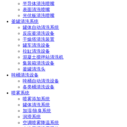
半导体清洗喷嘴
如您对长原产品有采购或者其他任何需求及疑问，请来电
表面清洗喷嘴
或加微信沟通！电话：
191-1929-8456
（微信同号）
光伏板清洗喷嘴
釜罐清洗系统
罐体自动清洗系统
上一篇：
酒罐清洗器的工作原理及应用优势
反应釜清洗设备
下一篇：
发酵罐CIP清洗喷头的工作原理及选型要点
干燥塔清洗装置
罐车清洗设备
热门文章
拉缸清洗设备
混凝土搅拌站清洗机
喷嘴规格型号参数（附：选择合适喷嘴的4个小技巧）
集装箱清洗设备
喷嘴的规格和型号选择方法（超详细喷嘴选型方法）
釜罐清洗头
消防喷头型号类型及其应用大全（不同环境消防喷头的
吨桶清洗设备
选型技巧）
吨桶自动清洗设备
喷雾器喷头的种类有哪些型号（雾化喷头哪种效果最好
各类桶清洗设备
用）
喷雾系统
喷头的种类有哪些（喷头分类全解析）
喷雾添加系统
罐体清洗系统
加湿/除臭系统
全国服务热线
润滑系统
空调喷雾降温系统
191-1929-8456