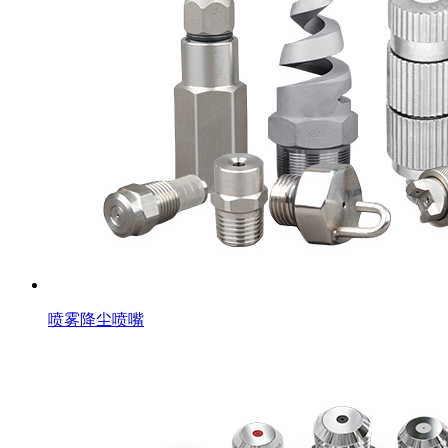
喷雾降尘喷嘴