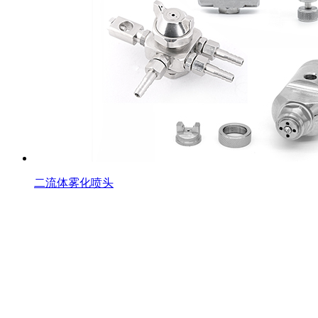
二流体雾化喷头