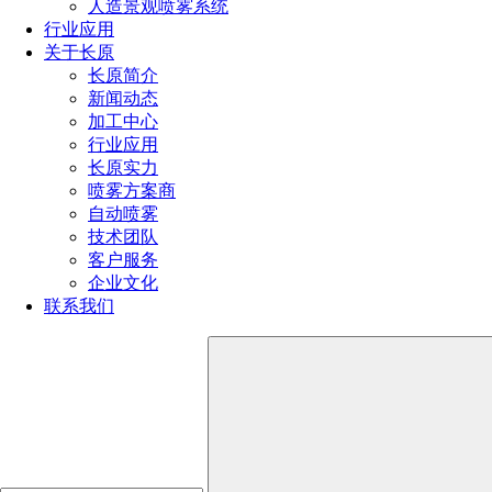
人造景观喷雾系统
喷嘴规格型号参数（附：选择合适喷嘴的4个小技巧）
行业应用
喷嘴的规格和型号选择方法（超详细喷嘴选型方法）
关于长原
消防喷头型号类型及其应用大全（不同环境消防喷头的
长原简介
选型技巧）
新闻动态
喷雾器喷头的种类有哪些型号（雾化喷头哪种效果最好
加工中心
用）
行业应用
喷头的种类有哪些（喷头分类全解析）
长原实力
喷雾方案商
自动喷雾
全国服务热线
技术团队
191-1929-8456
客户服务
企业文化
联系我们
产品推荐