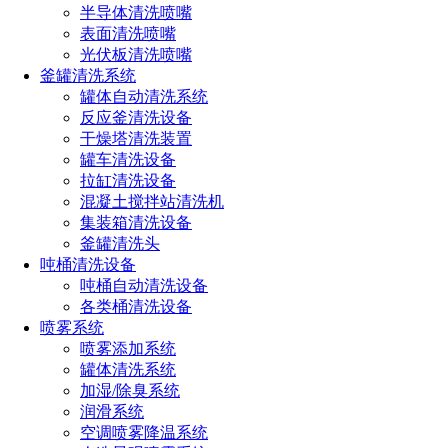
内壁旋转高压清洗模块（高压旋转喷球）
半导体清洗喷嘴
表面清洗喷嘴
外壁多喷头高压清洗隧道
光伏板清洗喷嘴
气水分离吹干段
釜罐清洗系统
罐体自动清洗系统
热风干燥隧道（选配）
反应釜清洗设备
干燥塔清洗装置
自动下桶装置（选配）
罐车清洗设备
拉缸清洗设备
混凝土搅拌站清洗机
点击免费获取选型方案报价
集装箱清洗设备
釜罐清洗头
吨桶清洗设备
如您对长原产品有采购或者其他任何需求及疑问，请来电
吨桶自动清洗设备
或加微信沟通！电话：
191-1929-8456
（微信同号）
各类桶清洗设备
喷雾系统
喷雾添加系统
上一篇：
储罐清洗球形喷头类型及特点
罐体清洗系统
下一篇：
开口小的釜罐容器清洗头：CY02三维旋转清洗器
加湿/除臭系统
润滑系统
热门文章
空调喷雾降温系统