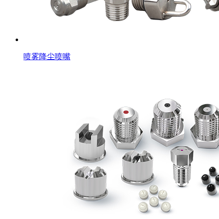
喷雾降尘喷嘴