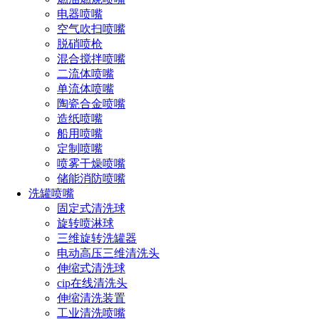
耗水量：约80~150L/桶（可配置循环水系统）
电器喷嘴
空气吹扫喷嘴
效率：1~2分钟/桶
脱硝喷枪
选配功能：
混合搅拌喷嘴
二流体喷嘴
加热系统（适用于油污桶）
单流体喷嘴
陶瓷合金喷嘴
清洗剂自动配比系统
造纸喷嘴
船用喷嘴
热风/风刀干燥模块
定制喷嘴
二、增强型：链式输送 + 多工位清洗生产线（适合大批量）
喷雾干燥喷嘴
储能消防喷嘴
适用场景：
洗罐喷嘴
固定式清洗球
每天清洗几十至数百个铁桶的工厂
旋转喷淋球
三维旋转洗罐器
适合食品、化工、油品回收等行业
电动高压三维清洗头
系统构成：
伸缩式清洗球
cip在线清洗头
翻桶定位平台（人工/自动）
伸缩清洗装置
工业清洗喷嘴