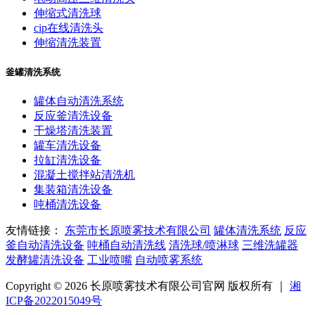
伸缩式清洗球
cip在线清洗头
伸缩清洗装置
釜罐清洗系统
罐体自动清洗系统
反应釜清洗设备
干燥塔清洗装置
罐车清洗设备
拉缸清洗设备
混凝土搅拌站清洗机
集装箱清洗设备
吨桶清洗设备
友情链接：
东莞市长原喷雾技术有限公司
罐体清洗系统
反应
釜自动清洗设备
吨桶自动清洗线
清洗球/喷淋球
三维洗罐器
发酵罐清洗设备
工业喷嘴
自动喷雾系统
Copyright © 2026 长原喷雾技术有限公司官网 版权所有 ｜
湘
ICP备2022015049号