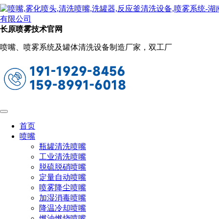
新闻动态
当前位置：
首页
关于长原
新闻动态
长原喷雾技术官网
200L铁桶内外清洗设备推荐
喷嘴、喷雾系统及罐体清洗设备制造厂家，双工厂
2025-07-11 09:40:37
阅读量：274
针对 200L铁桶 的内外壁清洗，推荐使用长原自动铁桶内外清
洗一体机，以下是几个实用的设备推荐方案，可根据清洗要求
（是否带油污、是否有干燥要求、是否批量化）选择。
一、标准型：200L铁桶内外清洗一体机（半自动/自动可选）
首页
喷嘴
设备特点：
瓶罐清洗喷嘴
工业清洗喷嘴
适用对象：200L标准铁桶（闭口或开口）
脱硫脱硝喷嘴
清洗方式：高压水清洗 + 多角度旋转喷淋球（内壁）+
扇形喷
定量自动喷嘴
嘴
（外壁）
喷雾降尘喷嘴
加湿消毒喷嘴
控制系统：PLC程序控制，手动/自动切换
降温冷却喷嘴
燃油燃烧喷嘴