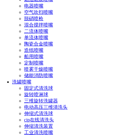
电器喷嘴
喷淋球内部自动旋转设计，形成全方位360°覆盖式清洗，适配
空气吹扫喷嘴
不同大小罐体、反应釜、IBC吨桶等设备。
脱硝喷枪
混合搅拌喷嘴
3. 高效节水节能
二流体喷嘴
单流体喷嘴
高压低流量设计，优化水资源利用率，平均比人工清洗节省用
陶瓷合金喷嘴
水30%以上，真正实现绿色清洗。
造纸喷嘴
4. 自动控制系统，支持远程操作
船用喷嘴
定制喷嘴
可集成PLC控制系统，实现自动开启、定时清洗、故障报警等
喷雾干燥喷嘴
功能。亦可联动CIP系统，完成在线清洗（Cleaning In
储能消防喷嘴
Place）。
洗罐喷嘴
固定式清洗球
5. 多型号可选，定制化服务
旋转喷淋球
三维旋转洗罐器
提供多种规格流量、清洗半径、连接方式的喷淋球选择，可根
电动高压三维清洗头
据客户罐体结构、清洗介质、工艺需求定制解决方案。
伸缩式清洗球
应用场景广泛，实力验证品质
cip在线清洗头
伸缩清洗装置
制药行业：发酵罐、配液罐、纯化水罐
工业清洗喷嘴