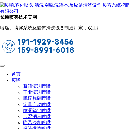
新闻动态
当前位置：
首页
关于长原
新闻动态
长原喷雾技术官网
卫生级喷淋球自动清洗系统供应商推荐
喷嘴、喷雾系统及罐体清洗设备制造厂家，双工厂
2025-05-28 09:57:42
阅读量：341
在制药、食品、乳品、生物发酵等高洁净行业中，罐体内部清
洗的洁净度直接关系到产品品质和生产安全。传统人工清洗方
式不仅效率低、成本高，还难以满足GMP、FDA等对卫生标
准的严苛要求。为此，长原喷雾技术推出了卫生级喷淋球自动
清洗系统，为您带来高效、稳定、符合行业标准的罐内清洗解
首页
决方案！
喷嘴
瓶罐清洗喷嘴
为什么选择我们的自动清洗系统？
工业清洗喷嘴
脱硫脱硝喷嘴
1. 卫生级设计
定量自动喷嘴
喷雾降尘喷嘴
采用316L不锈钢材质，无死角、无残留，彻底杜绝二次污
加湿消毒喷嘴
染。
降温冷却喷嘴
2. 自动旋转喷淋球，清洗无死角
燃油燃烧喷嘴