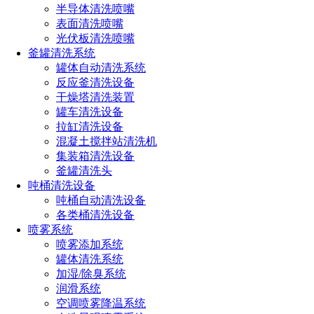
半导体清洗喷嘴
食品行业：糖浆罐、饮料罐、乳制品储罐
表面清洗喷嘴
光伏板清洗喷嘴
日化行业：乳化釜、混合罐、储液罐
釜罐清洗系统
化工行业：高粘度反应釜、中间体溶液罐
罐体自动清洗系统
反应釜清洗设备
工程案例分享
干燥塔清洗装置
罐车清洗设备
我们已为多家知名企业提供系统集成方案，助力企业提高生产
拉缸清洗设备
效率，降低运营成本，顺利通过各类GMP验证与审计。
混凝土搅拌站清洗机
集装箱清洗设备
长原不仅是喷淋球的供应商，更是清洗系统一站式解决方案的
釜罐清洗头
提供者。从选型、设计、安装到售后，专业工程团队全程为您
吨桶清洗设备
服务。
吨桶自动清洗设备
各类桶清洗设备
点击免费获取选型方案报价
喷雾系统
喷雾添加系统
罐体清洗系统
加湿/除臭系统
如您对长原产品有采购或者其他任何需求及疑问，请来电
润滑系统
或加微信沟通！电话：
191-1929-8456
（微信同号）
空调喷雾降温系统