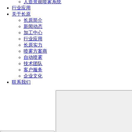
人造景观喷雾系统
上一篇：
自动化清洗助力生物发酵企业实现高效洁净生产
行业应用
下一篇：
喷淋球罐内旋转清洗系统视频
关于长原
长原简介
新闻动态
热门文章
加工中心
喷嘴规格型号参数（附：选择合适喷嘴的4个小技巧）
行业应用
喷嘴的规格和型号选择方法（超详细喷嘴选型方法）
长原实力
消防喷头型号类型及其应用大全（不同环境消防喷头的
喷雾方案商
选型技巧）
自动喷雾
喷雾器喷头的种类有哪些型号（雾化喷头哪种效果最好
技术团队
用）
客户服务
喷头的种类有哪些（喷头分类全解析）
企业文化
联系我们
全国服务热线
191-1929-8456
产品推荐