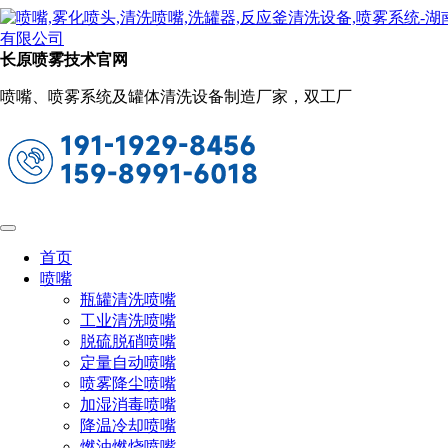
新闻动态
当前位置：
首页
关于长原
新闻动态
长原喷雾技术官网
反应釜清洗系统选型时要考虑不同材质的
喷嘴、喷雾系统及罐体清洗设备制造厂家，双工厂
釜体
2025-01-03 14:07:16
阅读量：529
反应釜清洗系统
在选型时会考虑到多种因素，不同材质的釜体
会影响到清洗设备的选择。不同的釜体材质特性会影响清洗方
式、清洗设备的选择以及清洗介质的适用性。
首页
喷嘴
1. 材质对清洗方式的影响
瓶罐清洗喷嘴
不锈钢反应釜：通常耐腐蚀性较好，适用于大多数清洗介质，
工业清洗喷嘴
如碱液、酸液和有机溶剂。高压水射流清洗或化学清洗常用，
脱硫脱硝喷嘴
设备选型无需特别加强防腐设计。
定量自动喷嘴
喷雾降尘喷嘴
搪瓷反应釜：对机械冲击和化学介质敏感，清洗时需避免高压
加湿消毒喷嘴
水射流过度冲击。清洗介质应避免强酸强碱（如氢氟酸、浓
降温冷却喷嘴
碱）以免损伤搪瓷层。设备选型时要考虑柔和清洗，例如低压
燃油燃烧喷嘴