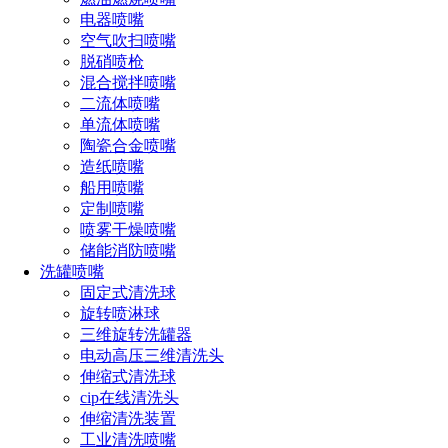
喷淋清洗系统。
电器喷嘴
空气吹扫喷嘴
碳钢反应釜：易腐蚀，需特别注意清洗介质的腐蚀性。可能需
脱硝喷枪
要选择能兼具除锈功能的清洗系统，并考虑后续防腐处理。
混合搅拌喷嘴
二流体喷嘴
玻璃反应釜：对清洗设备的机械强度要求较低，但清洗过程中
单流体喷嘴
不能有硬物撞击。化学清洗更适合，选型时应确保管道和喷头
陶瓷合金喷嘴
材料对玻璃无磨损。
造纸喷嘴
船用喷嘴
点击免费获取选型方案报价
定制喷嘴
喷雾干燥喷嘴
储能消防喷嘴
如您对长原产品有采购或者其他任何需求及疑问，请来电
洗罐喷嘴
或加微信沟通！电话：
191-1929-8456
（微信同号）
固定式清洗球
旋转喷淋球
三维旋转洗罐器
上一篇：
化工罐清洗方案有哪些
电动高压三维清洗头
下一篇：
卷盘式伸缩罐清洗装置优势及原理
伸缩式清洗球
cip在线清洗头
热门文章
伸缩清洗装置
工业清洗喷嘴