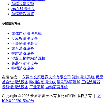
伸缩式清洗球
cip在线清洗头
伸缩清洗装置
釜罐清洗系统
罐体自动清洗系统
反应釜清洗设备
干燥塔清洗装置
罐车清洗设备
拉缸清洗设备
混凝土搅拌站清洗机
集装箱清洗设备
吨桶清洗设备
友情链接：
东莞市长原喷雾技术有限公司
罐体清洗系统
反应
釜自动清洗设备
吨桶自动清洗线
清洗球/喷淋球
三维洗罐器
发酵罐清洗设备
工业喷嘴
自动喷雾系统
Copyright © 2026 长原喷雾技术有限公司官网 版权所有 ｜
湘
ICP备2022015049号