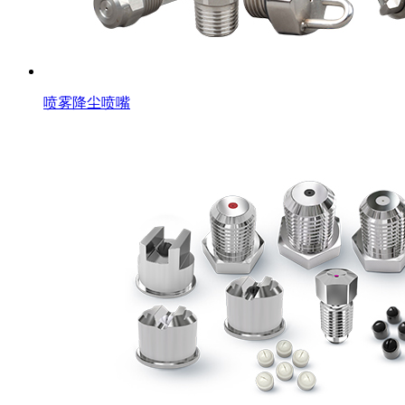
喷雾降尘喷嘴