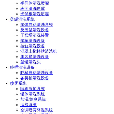
喷嘴规格型号参数（附：选择合适喷嘴的4个小技巧）
半导体清洗喷嘴
喷嘴的规格和型号选择方法（超详细喷嘴选型方法）
表面清洗喷嘴
消防喷头型号类型及其应用大全（不同环境消防喷头的
光伏板清洗喷嘴
选型技巧）
釜罐清洗系统
喷雾器喷头的种类有哪些型号（雾化喷头哪种效果最好
罐体自动清洗系统
用）
反应釜清洗设备
喷头的种类有哪些（喷头分类全解析）
干燥塔清洗装置
罐车清洗设备
拉缸清洗设备
全国服务热线
混凝土搅拌站清洗机
集装箱清洗设备
191-1929-8456
釜罐清洗头
吨桶清洗设备
吨桶自动清洗设备
产品推荐
各类桶清洗设备
喷雾系统
喷雾添加系统
罐体清洗系统
加湿/除臭系统
润滑系统
空调喷雾降温系统