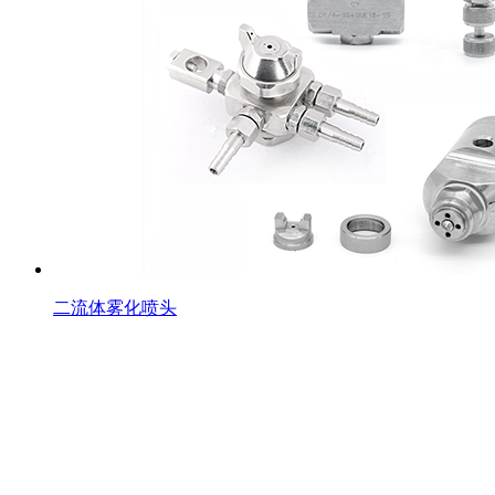
二流体雾化喷头