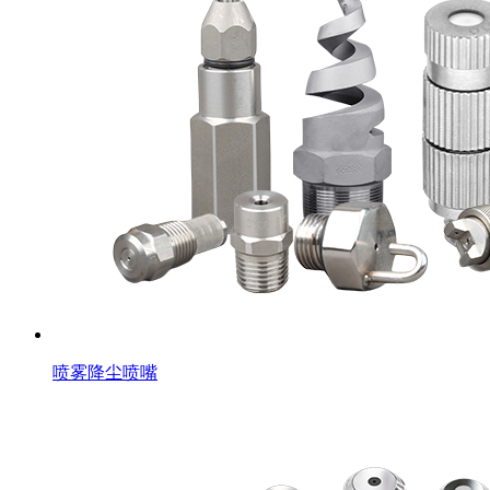
喷雾降尘喷嘴