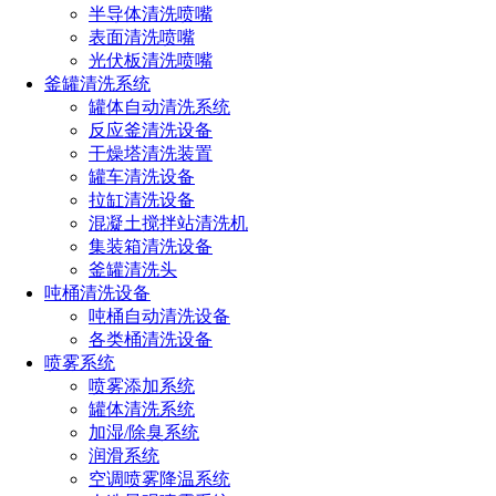
半导体清洗喷嘴
表面清洗喷嘴
如您对长原产品有采购或者其他任何需求及疑问，请来电
光伏板清洗喷嘴
或加微信沟通！电话：
191-1929-8456
（微信同号）
釜罐清洗系统
罐体自动清洗系统
反应釜清洗设备
上一篇：
原料化工吨桶清洗机_化工吨桶清洗原理及解决方案
干燥塔清洗装置
下一篇：
洗罐器常见故障有哪些
罐车清洗设备
拉缸清洗设备
热门文章
混凝土搅拌站清洗机
集装箱清洗设备
喷嘴规格型号参数（附：选择合适喷嘴的4个小技巧）
釜罐清洗头
喷嘴的规格和型号选择方法（超详细喷嘴选型方法）
吨桶清洗设备
消防喷头型号类型及其应用大全（不同环境消防喷头的
吨桶自动清洗设备
选型技巧）
各类桶清洗设备
喷雾器喷头的种类有哪些型号（雾化喷头哪种效果最好
喷雾系统
用）
喷雾添加系统
喷头的种类有哪些（喷头分类全解析）
罐体清洗系统
加湿/除臭系统
润滑系统
全国服务热线
空调喷雾降温系统