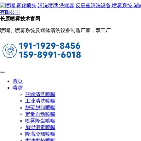
新闻动态
当前位置：
首页
关于长原
新闻动态
长原喷雾技术官网
混凝土搅拌罐清洗利器-长原罐清洗方
喷嘴、喷雾系统及罐体清洗设备制造厂家，双工厂
案，解决清洗问题
2024-10-17 10:35:51
阅读量：529
混凝土搅拌罐为了高效使用，需要定期进行清洗，传统的人工
清洗费时费力效果不佳。长原罐清洗方案就是专门针对混凝土
搅拌罐清洗设计的高效解决方案，利用高压三维旋转清洗技
首页
术，快速实现清洗作业，省时省水效果好。
喷嘴
瓶罐清洗喷嘴
清洗原理：
工业清洗喷嘴
长原清洗设备采用三维旋转高压水射流清洗技术，产生强力水
脱硫脱硝喷嘴
射流，喷向搅拌罐内壁，快速冲刷掉残留的混凝土浆、砂浆和
定量自动喷嘴
其它污渍。三维清洗喷嘴通过机械或气动装置自动升降旋转，
喷雾降尘喷嘴
确保清洗无死角。
加湿消毒喷嘴
降温冷却喷嘴
三维旋转清洗技术：清洗喷嘴能够沿X、Y、Z三个方向旋
燃油燃烧喷嘴