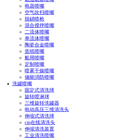
转，全覆盖定点清洗。
电器喷嘴
空气吹扫喷嘴
设备特点：
脱硝喷枪
混合搅拌喷嘴
高压水射流可以轻松去除混凝土污染物，特别适合清洗混凝土
二流体喷嘴
搅拌罐内壁污渍。三维旋多角度喷射保证罐内部结构复杂和死
单流体喷嘴
角也能被彻底清洗，自动升降定点清洗，确保清洗喷嘴能够深
陶瓷合金喷嘴
入搅拌罐内部，覆盖整个罐体。
造纸喷嘴
优势：
船用喷嘴
定制喷嘴
费时少，通常一个清洗周期为10-15分钟左右。
喷雾干燥喷嘴
储能消防喷嘴
操作简单，只需一键启动即可完成清洗。
洗罐喷嘴
固定式清洗球
代人入罐，特别是在狭窄或难以接近的位置，自动化清洗能够
旋转喷淋球
确保清洗人员的安全。
三维旋转洗罐器
根据不同搅拌罐的尺寸和内部结构，长原提供不同型号的罐清
电动高压三维清洗头
洗设备，保证清洗设备与搅拌罐匹配。
伸缩式清洗球
cip在线清洗头
伸缩清洗装置
点击免费获取选型方案报价
工业清洗喷嘴