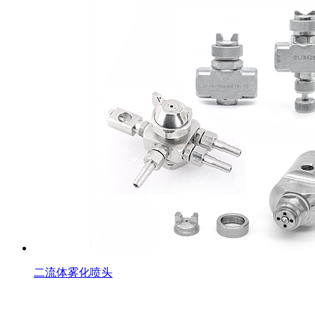
二流体雾化喷头