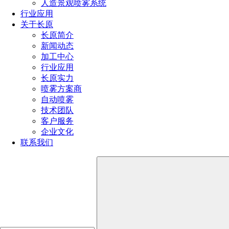
人造景观喷雾系统
加工，石油化工，制糖车间，大型酱油/食用油厂，锂电电解
行业应用
液等200+行业的各类各类反应釜、发酵罐、储罐、搅拌罐、
关于长原
槽罐、罐车、水箱，吨罐吨桶、船舱等工业容器的内壁高冲击
长原简介
力清洗。
新闻动态
加工中心
行业应用
长原实力
喷雾方案商
自动喷雾
技术团队
客户服务
企业文化
联系我们