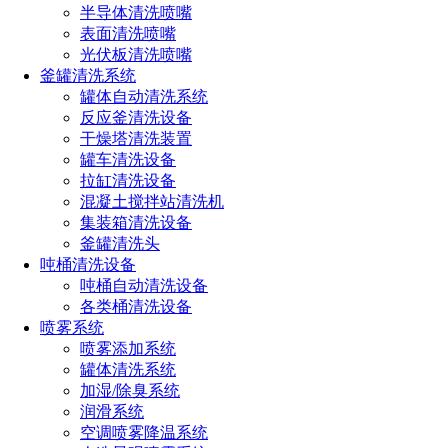
半导体清洗喷嘴
表面清洗喷嘴
光伏板清洗喷嘴
釜罐清洗系统
罐体自动清洗系统
反应釜清洗设备
反应釜清洗对于维持设备稳定运行，保障生产安全具有重要意
干燥塔清洗装置
义。在实际操作过程中，应遵循合理的清洗原理，按照规定的
罐车清洗设备
清洗流程进行，同时注意操作细节以避免可能的损坏。此外，
拉缸清洗设备
还应重视清洗效果的评估，确保清洗工作达到预期目标。通过
混凝土搅拌站清洗机
定期清洗反应釜，可以延长设备使用寿命，提高生产效率，为
集装箱清洗设备
企业的稳定发展创造良好条件。
釜罐清洗头
吨桶清洗设备
吨桶自动清洗设备
各类桶清洗设备
喷雾系统
喷雾添加系统
罐体清洗系统
加湿/除臭系统
长原360三维旋转清洗喷嘴
，360度全覆盖、洗净率高达95%以
润滑系统
上，中高压 高 远射程 冲击力强配合伸缩杆的复合运动实现自
空调喷雾降温系统
动化清洗作业。常用于生物发酵，生物制药，食品饮料，化学