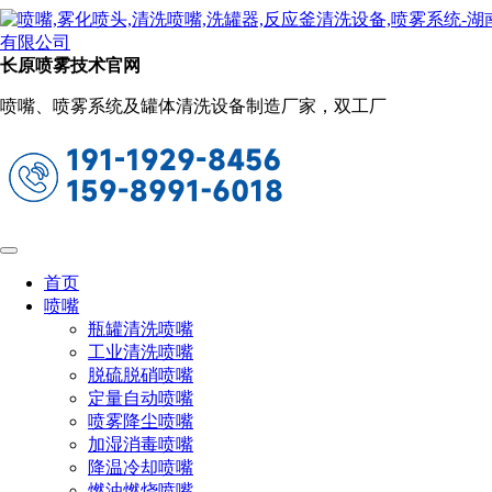
新闻动态
当前位置：
首页
关于长原
新闻动态
长原喷雾技术官网
反应釜清洗的必要性有哪些（清洗流程、
喷嘴、喷雾系统及罐体清洗设备制造厂家，双工厂
清洗效果评估及注意事项）
2024-01-29 09:59:57
阅读量：1708
反应釜清洗的必要性。反应釜是化工、制药和食品等行业中重
要的设备，用于进行各种化学反应和生物发酵。由于反应釜内
物质的复杂性和高温高压的操作环境，反应釜的清洗显得尤为
首页
重要。本文将详细探讨反应釜清洗的必要性、清洗原理、清洗
喷嘴
流程、清洗效果评估以及注意事项。
瓶罐清洗喷嘴
工业清洗喷嘴
反应釜清洗的必要性在于，反应釜内物质的复杂性和高温高压
脱硫脱硝喷嘴
的操作环境容易造成设备污染和腐蚀，长期积累的残留物可能
定量自动喷嘴
会影响反应的进行，甚至引发安全事故。因此，定期清洗反应
喷雾降尘喷嘴
釜是十分必要的。为了确保反应釜清洗效果良好，需要对清洗
加湿消毒喷嘴
后的设备进行效果评估，具体可从以下几个方面进行：
降温冷却喷嘴
燃油燃烧喷嘴