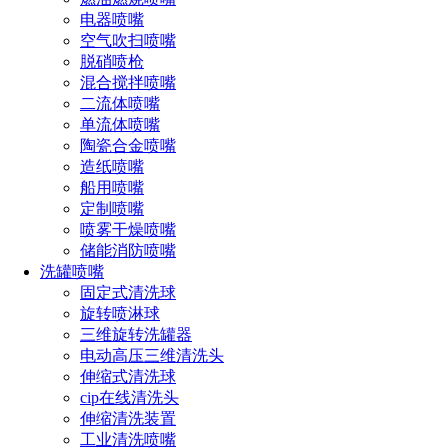
电器喷嘴
空气吹扫喷嘴
脱硝喷枪
混合搅拌喷嘴
二流体喷嘴
单流体喷嘴
1.内壁光洁度检测：检查反应釜内壁是否光洁，有无残留物痕
陶瓷合金喷嘴
迹，可采用放大镜或触感检查等方法。
造纸喷嘴
船用喷嘴
定制喷嘴
喷雾干燥喷嘴
储能消防喷嘴
洗罐喷嘴
固定式清洗球
旋转喷淋球
2.残留物质检测：通过检测反应釜内残留物质的量，评估清洗
三维旋转洗罐器
效果，可采用称重化学分析或仪器检测等方法。
电动高压三维清洗头
伸缩式清洗球
3.设备性能测试：确保清洗后反应釜的密封性、抗压性等关键
cip在线清洗头
性能不受影响，以免影响后续生产过程。
伸缩清洗装置
工业清洗喷嘴