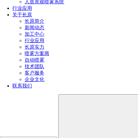
3. 易于维护：超声波雾化喷头的结构简单，维护方便，能
人造景观喷雾系统
够长时间稳定运行，降低维护成本。
行业应用
关于长原
超声波雾化喷头在粉尘灰尘控制方面展现出了显著的优势
长原简介
和应用前景。随着环保意识的提高和粉尘灰尘控制需求的增
新闻动态
加，超声波雾化喷头将在更多领域得到广泛应用。未来，随着
加工中心
技术的不断进步和创新，我们期待超声波雾化喷头在粉尘灰尘
行业应用
控制方面能够发挥更大的作用，为人们的生产和生活创造更加
长原实力
清洁、健康的环境。
喷雾方案商
自动喷雾
技术团队
点击免费获取选型方案报价
客户服务
企业文化
联系我们
如您对长原产品有采购或者其他任何需求及疑问，请来电
或加微信沟通！电话：
191-1929-8456
（微信同号）
上一篇：
超声波雾化喷头原理和优势
下一篇：
文丘里喷嘴在污泥处理中的应用
热门文章