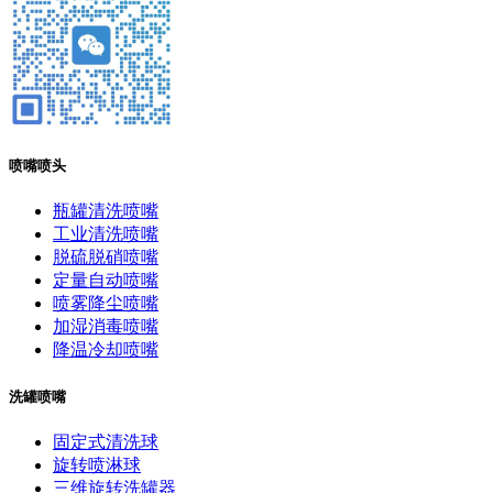
喷嘴喷头
瓶罐清洗喷嘴
工业清洗喷嘴
脱硫脱硝喷嘴
定量自动喷嘴
喷雾降尘喷嘴
加湿消毒喷嘴
降温冷却喷嘴
洗罐喷嘴
固定式清洗球
旋转喷淋球
三维旋转洗罐器