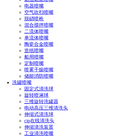
电器喷嘴
空气吹扫喷嘴
脱硝喷枪
混合搅拌喷嘴
二流体喷嘴
单流体喷嘴
陶瓷合金喷嘴
造纸喷嘴
船用喷嘴
定制喷嘴
喷雾干燥喷嘴
储能消防喷嘴
洗罐喷嘴
一、超声波雾化喷头的工作原理
固定式清洗球
超声波雾化喷头通过超声波振动产生的高频振动能量，将
旋转喷淋球
水或其他液体雾化成微小颗粒。这些微小颗粒在空气中迅速扩
三维旋转洗罐器
散，与粉尘和灰尘颗粒发生碰撞、吸附和沉降，从而达到控制
电动高压三维清洗头
粉尘和灰尘的目的。
伸缩式清洗球
cip在线清洗头
二、超声波雾化喷头在粉尘灰尘控制方面的应用
伸缩清洗装置
工业清洗喷嘴