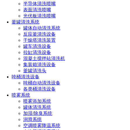
1. 工业领域：在矿山、冶金、化工等工业生产过程中，会
半导体清洗喷嘴
产生大量的粉尘和灰尘。超声波雾化喷头可以安装在生产线或
表面清洗喷嘴
设备上，通过喷洒水雾或化学抑尘剂，有效抑制粉尘和灰尘的
光伏板清洗喷嘴
扩散，改善工作环境，降低职业病风险。
釜罐清洗系统
罐体自动清洗系统
2. 建筑工地：建筑工地在施工过程中会产生大量的扬尘，
反应釜清洗设备
严重影响周边环境和居民生活。超声波雾化喷头可以安装在工
干燥塔清洗装置
地围挡、塔吊等位置，通过喷洒水雾降低扬尘污染，保护周边
罐车清洗设备
环境。
拉缸清洗设备
3. 交通运输：在公路、铁路等交通运输领域，车辆行驶过
混凝土搅拌站清洗机
程中会产生扬尘。超声波雾化喷头可以安装在道路两侧或车辆
集装箱清洗设备
上，通过喷洒水雾控制扬尘，提高交通安全性和舒适度。
釜罐清洗头
吨桶清洗设备
三、超声波雾化喷头的优势
吨桶自动清洗设备
各类桶清洗设备
1. 高效抑尘：超声波雾化喷头能够产生大量微小颗粒，与
喷雾系统
粉尘和灰尘颗粒发生高效碰撞和吸附，从而实现快速抑尘。
喷雾添加系统
罐体清洗系统
2. 节能环保：相较于传统的喷水降尘方式，超声波雾化喷
加湿/除臭系统
头能够更精细地控制水雾颗粒的大小和分布，节省水资源并降
润滑系统
低能耗。
空调喷雾降温系统