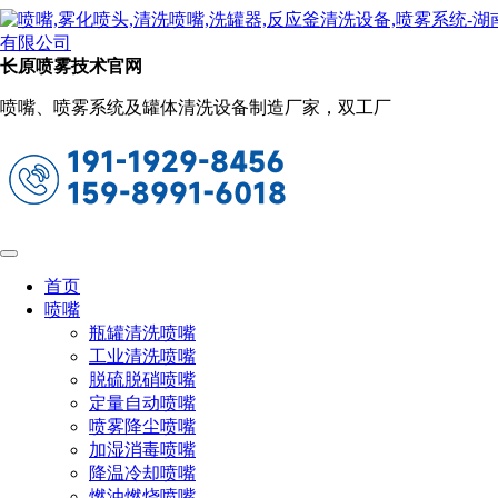
新闻动态
当前位置：
首页
关于长原
新闻动态
长原喷雾技术官网
超声波雾化喷头在粉尘灰尘控制方面的应
喷嘴、喷雾系统及罐体清洗设备制造厂家，双工厂
用
2024-01-16 09:13:27
阅读量：902
随着工业化的快速发展，粉尘和灰尘污染问题日益严重，
给人们的生产和生活带来了诸多困扰。为了有效控制粉尘和灰
尘，各种技术手段应运而生。其中，
超声波雾化喷头
凭借其独
首页
特的优势，在粉尘灰尘控制方面展现出了广阔的应用前景。本
喷嘴
文将详细介绍超声波雾化喷头在粉尘灰尘控制方面的应用及其
瓶罐清洗喷嘴
优势。
工业清洗喷嘴
脱硫脱硝喷嘴
定量自动喷嘴
喷雾降尘喷嘴
加湿消毒喷嘴
降温冷却喷嘴
燃油燃烧喷嘴