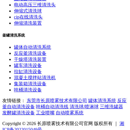
电动高压三维清洗头
伸缩式清洗球
cip在线清洗头
伸缩清洗装置
釜罐清洗系统
罐体自动清洗系统
反应釜清洗设备
干燥塔清洗装置
罐车清洗设备
拉缸清洗设备
混凝土搅拌站清洗机
集装箱清洗设备
吨桶清洗设备
友情链接：
东莞市长原喷雾技术有限公司
罐体清洗系统
反应
釜自动清洗设备
吨桶自动清洗线
清洗球/喷淋球
三维洗罐器
发酵罐清洗设备
工业喷嘴
自动喷雾系统
Copyright © 2026 长原喷雾技术有限公司官网 版权所有 ｜
湘
ICP备2022015049号