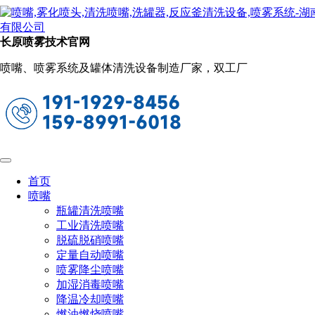
新闻动态
当前位置：
首页
关于长原
新闻动态
长原喷雾技术官网
文丘里喷嘴的选购指南（如何选择适合自
喷嘴、喷雾系统及罐体清洗设备制造厂家，双工厂
己需求的文丘里喷嘴）
2023-12-22 09:18:40
阅读量：2363
文丘里喷嘴在流体力学和工程领域中具有广泛的应用，其
性能的稳定性和适用性对于各种流体控制任务至关重要。然
而，在市面上存在众多品牌和类型的文丘里喷嘴，如何选择适
首页
合自己需求的文丘里喷嘴成为了一个重要的问题。本文将为您
喷嘴
提供一份文丘里喷嘴的选购指南，帮助您了解如何根据自己的
瓶罐清洗喷嘴
需求选择合适的
文丘里喷嘴
工业清洗喷嘴
（https://www.spraycyco.com/kqpz/275.html）。
脱硫脱硝喷嘴
定量自动喷嘴
喷雾降尘喷嘴
加湿消毒喷嘴
降温冷却喷嘴
燃油燃烧喷嘴