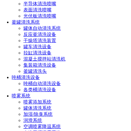
2. 流量范围：了解所需处理的流量范围，以便选择合适的
半导体清洗喷嘴
喷嘴尺寸和类型。
表面清洗喷嘴
光伏板清洗喷嘴
3. 压力要求：明确流体的入口压力和出口压力要求，以便
釜罐清洗系统
选择能够承受相应压力的喷嘴。
罐体自动清洗系统
4. 精度要求：根据应用需求，确定对流速、压力和流量等
反应釜清洗设备
参数的测量精度要求。
干燥塔清洗装置
罐车清洗设备
了解文丘里喷嘴的类型和特点
拉缸清洗设备
混凝土搅拌站清洗机
不同类型的文丘里喷嘴具有不同的特点和适用范围。常见
集装箱清洗设备
的文丘里喷嘴类型包括标准型、低压型、高压型、耐腐蚀型
釜罐清洗头
等。了解各种类型的特点和适用范围，有助于选择最适合自己
吨桶清洗设备
需求的喷嘴。
吨桶自动清洗设备
各类桶清洗设备
选择合适的材质
喷雾系统
文丘里喷嘴的材质对于其性能和耐用性具有重要影响。常
喷雾添加系统
见的材质包括不锈钢、黄铜、铝合金等。选择合适的材质需要
罐体清洗系统
考虑流体的性质、工作压力、温度和腐蚀性等因素。
加湿/除臭系统
润滑系统
参考性能指标
空调喷雾降温系统