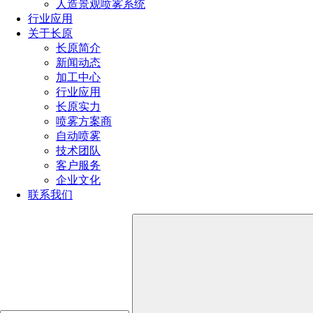
人造景观喷雾系统
在选购文丘里喷嘴时，需要关注其性能指标，如流量系
行业应用
数、压力损失、测量精度等。这些指标直接反映了喷嘴的性能
关于长原
和适用性。通过比较不同产品的性能指标，可以选择性能更优
长原简介
的喷嘴。
新闻动态
加工中心
考虑品牌和售后服务
行业应用
长原实力
选择知名品牌和具有良好售后服务的厂家可以提供更好的
喷雾方案商
产品质量和技术支持。在购买前可以了解厂家的信誉、产品质
自动喷雾
量和售后服务情况，以便在使用过程中获得及时的帮助和支
技术团队
持。
客户服务
选购适合自己的文丘里喷嘴需要考虑多方面因素，包括需
企业文化
求明确、了解文丘里喷嘴的类型和特点、选择合适的材质、参
联系我们
考性能指标以及考虑品牌和售后服务等。通过综合考虑这些因
素，可以选择到性能稳定、适用性强且满足自己需求的文丘里
喷嘴。希望本文的选购指南能为您提供有价值的参考和帮助。
点击免费获取选型方案报价