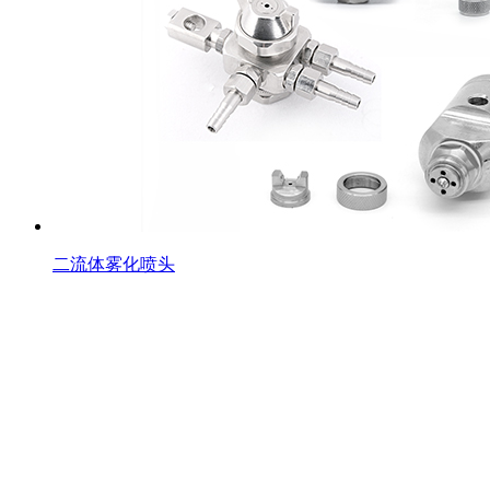
二流体雾化喷头