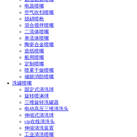
电器喷嘴
空气吹扫喷嘴
脱硝喷枪
混合搅拌喷嘴
二流体喷嘴
单流体喷嘴
陶瓷合金喷嘴
造纸喷嘴
船用喷嘴
定制喷嘴
喷雾干燥喷嘴
储能消防喷嘴
洗罐喷嘴
固定式清洗球
明确需求
旋转喷淋球
在选购文丘里喷嘴之前，首先需要明确自己的需求。这包
三维旋转洗罐器
括以下几个方面：
电动高压三维清洗头
伸缩式清洗球
1. 流体类型：确定需要处理的流体是气体还是液体，以及
cip在线清洗头
流体的物理和化学性质。
伸缩清洗装置
工业清洗喷嘴