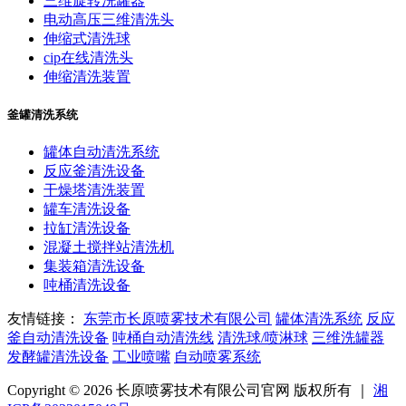
三维旋转洗罐器
电动高压三维清洗头
伸缩式清洗球
cip在线清洗头
伸缩清洗装置
釜罐清洗系统
罐体自动清洗系统
反应釜清洗设备
干燥塔清洗装置
罐车清洗设备
拉缸清洗设备
混凝土搅拌站清洗机
集装箱清洗设备
吨桶清洗设备
友情链接：
东莞市长原喷雾技术有限公司
罐体清洗系统
反应
釜自动清洗设备
吨桶自动清洗线
清洗球/喷淋球
三维洗罐器
发酵罐清洗设备
工业喷嘴
自动喷雾系统
Copyright © 2026 长原喷雾技术有限公司官网 版权所有 ｜
湘