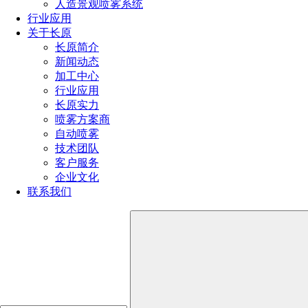
人造景观喷雾系统
六、总结与建议
行业应用
选择适合的超声波雾化喷嘴需要考虑多方面的因素，包括
关于长原
需求和应用场景、液体的性质和特点、材质和结构、维护和清
长原简介
洗的便利性以及品牌和用户评价等。在选择过程中，建议与专
新闻动态
业的技术人员或供应商进行沟通，以获取更详细的建议和解决
加工中心
方案。同时，也要注意定期对喷嘴进行检查和维护，以确保其
行业应用
良好的工作状态和延长使用寿命。
长原实力
喷雾方案商
自动喷雾
点击免费获取选型方案报价
技术团队
客户服务
企业文化
如您对长原产品有采购或者其他任何需求及疑问，请来电
联系我们
或加微信沟通！电话：
191-1929-8456
（微信同号）
上一篇：
超声波雾化喷嘴的工作原理和应用领域
下一篇：
超声波雾化喷嘴与传统喷嘴的比较（对比超声波雾化
喷嘴和传统喷嘴的优缺点）
热门文章