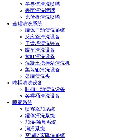
半导体清洗喷嘴
三、选择合适的材质和结构
表面清洗喷嘴
光伏板清洗喷嘴
超声波雾化喷嘴的材质和结构也是选择时需要考虑的因
釜罐清洗系统
素。喷嘴的材质应具有良好的耐磨、耐腐蚀和耐高温性能，以
罐体自动清洗系统
适应不同的工作环境。同时，喷嘴的结构设计也会影响雾化效
反应釜清洗设备
果和液体的流量。选择合适的结构和参数，可以实现更好的雾
干燥塔清洗装置
化效果和液体利用率。
罐车清洗设备
拉缸清洗设备
四、考虑维护和清洗的便利性
混凝土搅拌站清洗机
在选择超声波雾化喷嘴时，还要考虑维护和清洗的便利
集装箱清洗设备
性。喷嘴在使用过程中可能会堵塞或磨损，因此需要定期进行
釜罐清洗头
清洗和更换。选择易于拆卸和清洗的喷嘴，可以降低维护成本
吨桶清洗设备
和提高工作效率。
吨桶自动清洗设备
各类桶清洗设备
五、参考品牌和用户评价
喷雾系统
喷雾添加系统
在选择超声波雾化喷嘴时，可以参考一些知名品牌和用户
罐体清洗系统
评价。知名品牌通常具有较好的质量和售后服务保障，而用户
加湿/除臭系统
评价则可以反映产品的实际使用效果和性能。通过比较不同品
润滑系统
牌和型号的评价，可以帮助您做出更明智的选择。
空调喷雾降温系统