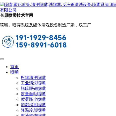
新闻动态
当前位置：
首页
关于长原
新闻动态
长原喷雾技术官网
如何选择适合的超声波雾化喷嘴
喷嘴、喷雾系统及罐体清洗设备制造厂家，双工厂
2023-12-11 10:15:48
阅读量：856
随着科技的发展，超声波雾化喷嘴在众多行业中得到了广
泛应用。但是，如何选择一款适合的超声波雾化喷嘴成为了许
多用户面临的问题。本文将为您提供一些建议和参考，以帮助
您选择适合的超声波雾化喷嘴。
首页
喷嘴
瓶罐清洗喷嘴
工业清洗喷嘴
脱硫脱硝喷嘴
定量自动喷嘴
喷雾降尘喷嘴
加湿消毒喷嘴
降温冷却喷嘴
燃油燃烧喷嘴