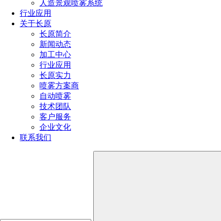
人造景观喷雾系统
行业应用
点击免费获取选型方案报价
关于长原
长原简介
新闻动态
如您对长原产品有采购或者其他任何需求及疑问，请来电
加工中心
或加微信沟通！电话：
191-1929-8456
（微信同号）
行业应用
长原实力
喷雾方案商
上一篇：
水箱无人自动清洗设备（现代化水处理的利器）
自动喷雾
下一篇：
扇形喷嘴与其他喷嘴的对比：特点与优势分析
技术团队
客户服务
热门文章
企业文化
联系我们
喷嘴规格型号参数（附：选择合适喷嘴的4个小技巧）
喷嘴的规格和型号选择方法（超详细喷嘴选型方法）
消防喷头型号类型及其应用大全（不同环境消防喷头的
选型技巧）
喷雾器喷头的种类有哪些型号（雾化喷头哪种效果最好
用）
喷头的种类有哪些（喷头分类全解析）