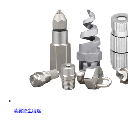
喷雾降尘喷嘴