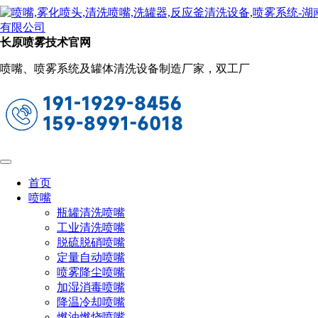
新闻动态
当前位置：
首页
关于长原
新闻动态
长原喷雾技术官网
水泥厂脱硝喷枪的原理及优势
喷嘴、喷雾系统及罐体清洗设备制造厂家，双工厂
2023-11-23 09:56:29
阅读量：892
在水泥生产过程中，减少氮氧化物（NOx）排放是一个重
要的环保目标。为了实现这一目标，水泥厂脱硝喷枪技术成为
关注的焦点。本文将介绍水泥厂脱硝喷枪的原理、优势及其在
水泥厂环保生产中的应用。
首页
喷嘴
瓶罐清洗喷嘴
工业清洗喷嘴
脱硫脱硝喷嘴
定量自动喷嘴
喷雾降尘喷嘴
加湿消毒喷嘴
降温冷却喷嘴
燃油燃烧喷嘴