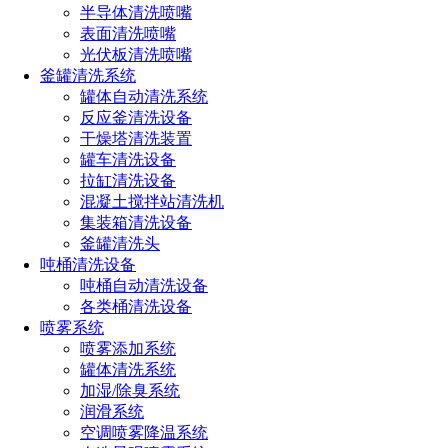
降低脱硝剂的消耗，节约生产成本。
半导体清洗喷嘴
表面清洗喷嘴
3. 易于维护：水泥厂脱硝喷枪采用耐磨、耐腐蚀材料制
光伏板清洗喷嘴
造，具有良好的耐用性。同时，喷枪结构设计合理，便于安装
釜罐清洗系统
和拆卸，降低了维护难度。
罐体自动清洗系统
反应釜清洗设备
4. 环保减排：通过采用水泥厂脱硝喷枪技术，水泥厂能够
干燥塔清洗装置
大幅降低NOx排放，减少对环境的污染，助力实现绿色生产。
罐车清洗设备
三、水泥厂脱硝喷枪在环保生产中的应用
拉缸清洗设备
混凝土搅拌站清洗机
随着环保意识的提高，越来越多的水泥厂开始采用脱硝喷
集装箱清洗设备
枪技术降低NOx排放。在实际应用中，水泥厂需要根据自身生
釜罐清洗头
产情况和环保要求，选择合适的脱硝喷枪型号和喷射策略。同
吨桶清洗设备
时，水泥厂还需要加强对脱硝喷枪的维护和管理，确保其稳
吨桶自动清洗设备
定、高效运行。
各类桶清洗设备
喷雾系统
水泥厂脱硝喷枪技术为水泥行业的环保生产带来了新的解
喷雾添加系统
决方案。通过采用这一先进技术，水泥厂能够降低NOx排放，
罐体清洗系统
减轻环境压力，实现绿色、可持续发展。在未来，随着科技的
加湿/除臭系统
不断进步，我们期待水泥厂脱硝喷枪技术能够在更多水泥厂得
润滑系统
到应用和推广，共同为环保事业贡献力量。
空调喷雾降温系统