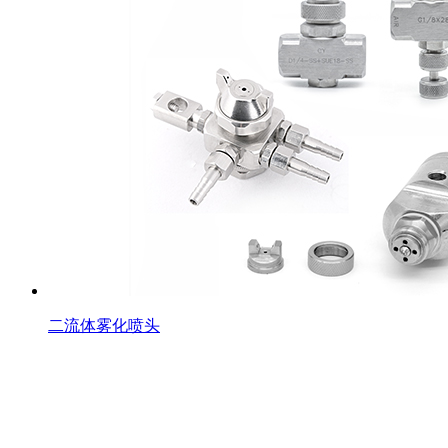
二流体雾化喷头