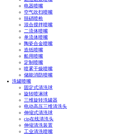
电器喷嘴
空气吹扫喷嘴
脱硝喷枪
混合搅拌喷嘴
二流体喷嘴
单流体喷嘴
陶瓷合金喷嘴
造纸喷嘴
船用喷嘴
一、水泥厂脱硝喷枪的工作原理
定制喷嘴
喷雾干燥喷嘴
水泥厂脱硝喷枪采用先进的喷射技术，将脱硝剂精确喷射
储能消防喷嘴
到水泥窑的高温区域。在高温条件下，脱硝剂与烟气中的NOx
洗罐喷嘴
发生化学反应，将其转化为无害的氮气和水蒸气。这样，水泥
固定式清洗球
厂就能有效降低NOx排放，达到环保要求。
旋转喷淋球
三维旋转洗罐器
二、水泥厂脱硝喷枪的优势
电动高压三维清洗头
1. 高效脱硝：水泥厂脱硝喷枪能够将脱硝剂精确喷射到目
伸缩式清洗球
标区域，确保脱硝剂与NOx充分接触，从而提高脱硝效率。
cip在线清洗头
伸缩清洗装置
2. 节约资源：通过精确控制脱硝剂的喷射量，水泥厂可以
工业清洗喷嘴